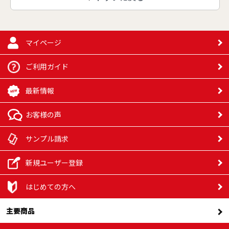
62,190円
16,000部
65,650円
17,000部
69,110円
18,000部
72,580円
マイページ
19,000部
76,040円
20,000部
ご利用ガイド
79,500円
21,000部
82,960円
22,000部
最新情報
86,430円
23,000部
89,890円
24,000部
お客様の声
93,350円
25,000部
96,810円
26,000部
サンプル請求
100,270円
27,000部
103,730円
新規ユーザー登録
28,000部
107,190円
29,000部
はじめての方へ
110,660円
30,000部
126,750円
35,000部
主要商品
142,840円
40,000部
158,940円
45,000部