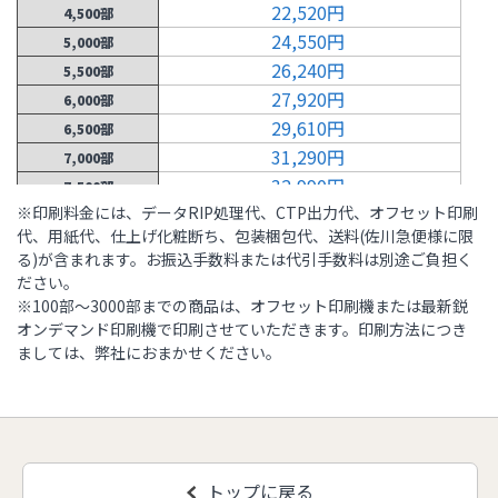
22,520円
4,500部
24,550円
5,000部
26,240円
5,500部
27,920円
6,000部
29,610円
6,500部
31,290円
7,000部
32,990円
7,500部
※印刷料金には、データRIP処理代、CTP出力代、オフセット印刷
34,680円
8,000部
代、用紙代、仕上げ化粧断ち、包装梱包代、送料(佐川急便様に限
36,360円
8,500部
る)が含まれます。お振込手数料または代引手数料は別途ご負担く
38,050円
9,000部
ださい。
39,730円
9,500部
※100部～3000部までの商品は、オフセット印刷機または最新鋭
41,420円
オンデマンド印刷機で印刷させていただきます。印刷方法につき
10,000部
ましては、弊社におまかせください。
44,880円
11,000部
48,340円
12,000部
51,810円
13,000部
55,270円
14,000部
58,730円
15,000部
トップに戻る