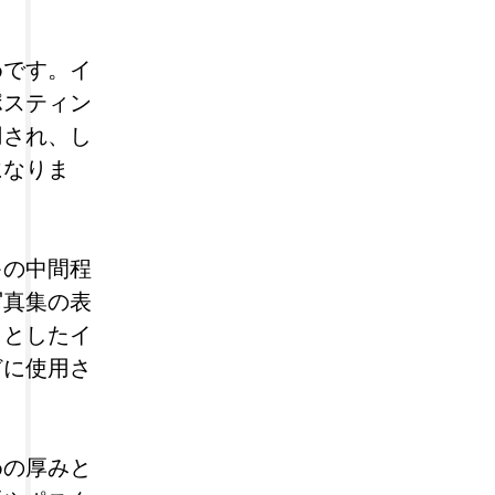
めです。イ
ポスティン
用され、し
になりま
キの中間程
写真集の表
りとしたイ
どに使用さ
めの厚みと