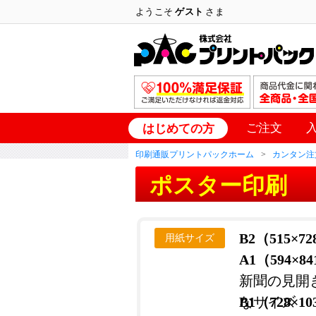
ようこそ
ゲスト
さま
ご注文
はじめての方
印刷通販プリントパックホーム
カンタン注
ポスター印刷
B2（515×7
用紙サイズ
A1（594×8
新聞の見開
なサイズ
B1（728×1