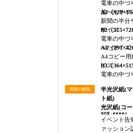
電車の中づ
並べたサイ
A2（420×5
新聞の半分
サイズ
B2（515×7
電車の中づ
べたサイズ
A3（297×4
A4コピー
イズ
B3（364×5
電車の中づ
半光沢紙(
用紙の種類
ト紙)
光沢紙(コー
光沢度：★★★★☆
イベント告
ァッション