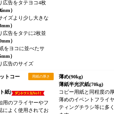
り広告をタテヨコ4枚
ズ
94mm）
サイズより少し大きな
28mm）
り広告をタテに2枚並
20mm）
用紙をヨコに並べたサ
15mm）
り広告のサイズ
マットコー
薄め(90kg)
用紙の厚さ
薄紙半光沢紙(70kg)
ト紙)
コピー用紙と同程度の
薄めのイベントフライ
知用のフライヤーやフ
ティングチラシ等に多
誌によく使用されてお