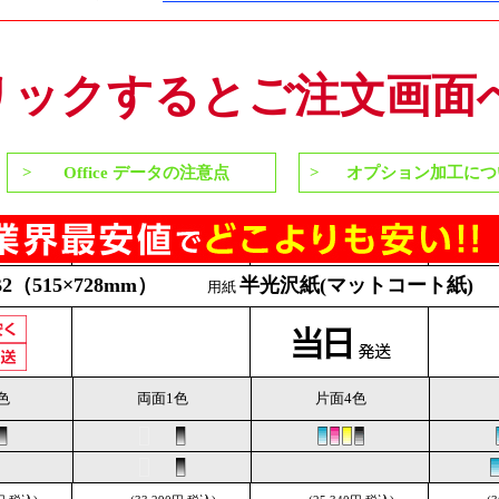
リックするとご注文画面
Office データの注意点
オプション加工につ
B2（515×728mm）
半光沢紙(マットコート紙)
用紙
色
両面1色
片面4色