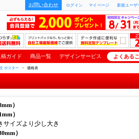
お問い合わせ
ログイン
マイページ
新規ユーザー
入稿ガイド
商品一覧
デザインサービス
よくある
文 ポスター
価格表
28mm）
41mm）
きサイズより少し大き
030mm）