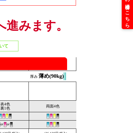
へ進みます。
いて
薄め(90kg)
厚み
表4色
両面4色
裏1色