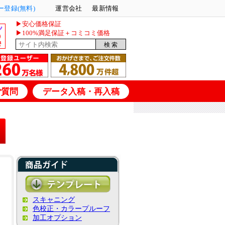
登録(無料)
運営会社
最新情報
▶安心価格保証
▶100%満足保証＋コミコミ価格
ご質問
データ入稿・再入稿
スキャニング
色校正・カラープルーフ
加工オプション