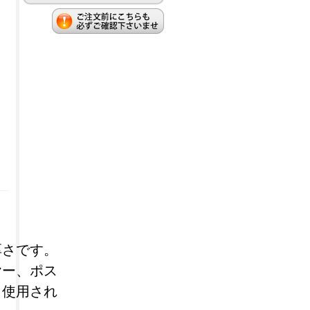
厚さです。
ヤー、ポス
く使用され