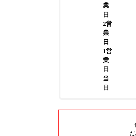
業
日
2営
業
日
1営
業
日
当
日
だ