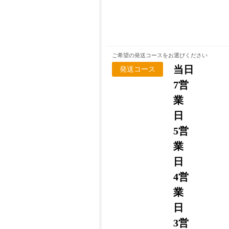
ご希望の発送コースをお選びください
当日
発送コース
7営
業
日
5営
業
日
4営
業
日
3営