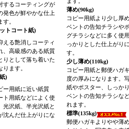
ます。
射するコーティングが
薄め(90kg)
の発色が鮮やかな仕上
コピー用紙より少し厚
ます。
ベントの告知チラシや
ットコート紙)
グチラシなどに多く使
抑える艶消しコーティ
っかりとした仕上がり
れ、高級感のある紙質
す。
とりとして落ち着いた
少し薄め(110kg)
なります。
コピー用紙と郵便ハガ
紙)
度の厚みになります。
紙やポスター、しっか
ピー用紙に近い紙質
ベントの告知チラシな
ート用紙などによく使
れます。
。光沢紙、半光沢紙と
標準(135kg)
が沈んだ仕上がりにな
郵便ハガキよりやや薄