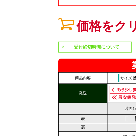
価格をク
受付締切時間について
商品内容
サイズ
発送
片面1
表
裏