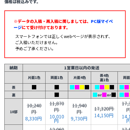
価格は税込みです。
※データの入稿・再入稿に関しましては、
PC版マイペ
ージ
にて受け付けております。
スマートフォンでは正しくwebページが表示されず、
ご入稿いただけません。
予めご了承ください。
納期
1営業日以内の発送
表4色
片面1色
両面1色
片面4色
両面
裏1色
表
裏
or
or
11,870
17,
10,240
11,940
17,320円
円
円
円
10部
14,150円
10,010
14,
8,330円
9,730円
円
12,060
17,