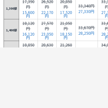
17,390
26,520
20,850
33,
33,340円
円
円
円
1,300部
27,330円
15,600
22,170
17,520
27,
円
円
円
18,120
27,570
21,050
33,
33,670円
円
円
円
1,400部
28,250円
16,120
23,050
18,150
28,
円
円
円
18,850
28,630
21,260
34,
34,000円
円
円
円
1,500部
29,180円
16,640
23,920
18,780
29,
円
円
円
19,580
29,680
21,470
34,
34,340円
円
円
円
1,600部
30,110円
17,160
24,790
19,410
30,
円
円
円
20,310
30,730
22,190
34,
34,680円
円
円
円
1,700部
31,030円
17,680
25,670
20,040
31,
円
円
円