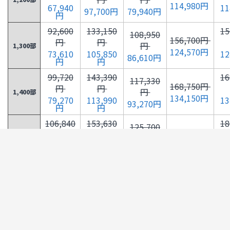
114,980円
67,940
11
97,700円
79,940円
円
92,600
133,150
15
108,950
156,700円
円
円
円
1,300部
124,570円
73,610
105,850
12
86,610円
円
円
99,720
143,390
16
117,330
168,750円
円
円
円
1,400部
134,150円
79,270
113,990
13
93,270円
円
円
106,840
153,630
18
125,700
180,800円
円
円
円
1,500部
143,730円
84,930
122,130
14
99,930円
円
円
113,950
163,870
134,080
19
192,850円
円
円
円
1,600部
153,310円
90,590
130,270
106,590
15
円
円
円
121,070
174,110
142,460
20
204,900円
円
円
円