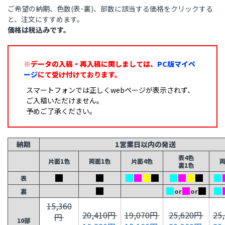
ご希望の納期、色数(表･裏)、部数に該当する価格をクリックする
と、注文にすすめます。
価格は税込みです。
※データの入稿・再入稿に関しましては、
PC版マイペ
ージ
にて受け付けております。
スマートフォンでは正しくwebページが表示されず、
ご入稿いただけません。
予めご了承ください。
納期
1営業日以内の発送
表4色
片面1色
両面1色
片面4色
両
裏1色
表
裏
or
or
15,360
20,410円
19,070円
25,620円
25
円
10部