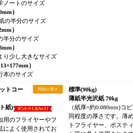
学ノートのサイズ
10mm）
用紙の半分のサイズ
82mm）
の半分のサイズ
48mm）
より少し大きなサイズ
3×177mm）
行本のサイズ
マットコー
標準(90kg)
用紙の厚さ
薄紙半光沢紙 70kg
ト紙)
（紙厚=約0.080mm)
同程度の厚さです。薄
知用のフライヤーやフ
トフライヤー、ポステ
誌によく使用されてお