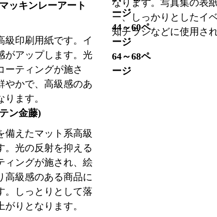
なります。写真集の表
イマッキンレーアート
ージ
ー、しっかりとしたイ
44～60ペ
知チラシなどに使用さ
高級印刷用紙です。イ
ージ
感がアップします。光
64～68ペ
コーティングが施さ
ージ
鮮やかで、高級感のあ
なります。
テン金藤)
を備えたマット系高級
す。光の反射を抑える
ティングが施され、絵
り高級感のある商品に
す。しっとりとして落
上がりとなります。