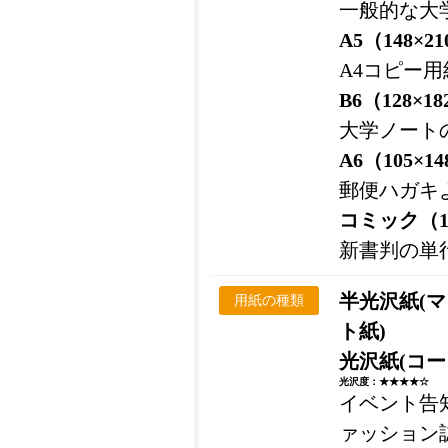
一般的な大
A5（148×2
A4コピー
B6（128×1
大学ノート
A6（105×1
郵便ハガキ
コミック（11
新書判の単
半光沢紙(
用紙の種類
ト紙)
光沢紙(コー
光沢度：★★★★☆
イベント告
ァッション