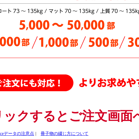
中綴じ冊子・モノクロ・A4サイズをさらに値下げしました。最大5万部
中綴じ冊子・A4サイズ・カラー 各種用紙を更に値下げしました
中綴じ冊子（カラー）A4／B5サイズ さらに値下げしました
ポスター
、
折パンフレット
、
中綴じ冊子（モノクロ）をさらに値下げし
中綴じ冊子・A4・B5変形サイズ（モノクロ） さらに値下げしました
中綴じ冊子（カラー）A4、B5、A5サイズ（5,000部まで）更に値下げし
中綴じ冊子 A4/B5サイズの用紙「サテン金藤90～135kg」を値下げしまし
A6 サイズ中綴じ・モノクロ 全部数・全用紙・全納期 を値下げしまし
オフセット中綴じ・A4サイズ 5,000部～50,000部をさらに【値下げ】は
オフセット中綴じ冊子・A5変形カラー さらに【値下げ】はじめました！
中綴じ冊子・A4サイズ 100・300・500・1000・2000・3000部をさらに
リックするとご注文画面
ficeデータの注意点
|
冊子物の綴じ方について