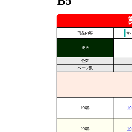
B5
商品内容
サ
発送
色数
ページ数
1
100部
1
200部