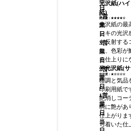
光沢紙(ハ
日
紙)
5営
光沢度：★★★★☆
光沢紙の最
業
ンキの光沢
日
を反射する
3営
れ、色彩が
業
る仕上りに
日
半光沢紙(サ
2営
光沢度：★☆☆☆☆
業
格調と気品
日
印刷用紙で
1営
艶消しコー
業
柄に艶があ
日
仕上がりま
当
ち着いた仕
日