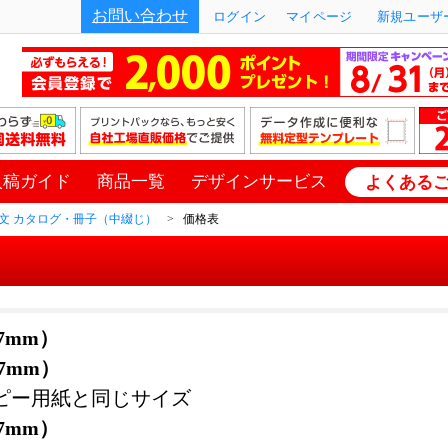
お問い合わせ
ログイン
マイページ
新規ユーザー
入稿ガイド
商品一覧
デザインサービス
よくある
文 カタログ・冊子（中綴じ）
価格表
57mm）
97mm）
ピー用紙と同じサイズ
57mm）