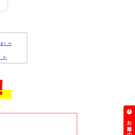
りました
した
下げしました