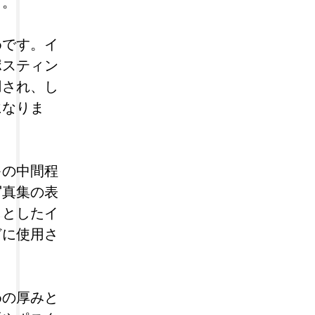
す。
めです。イ
ポスティン
用され、し
になりま
キの中間程
写真集の表
りとしたイ
どに使用さ
めの厚みと