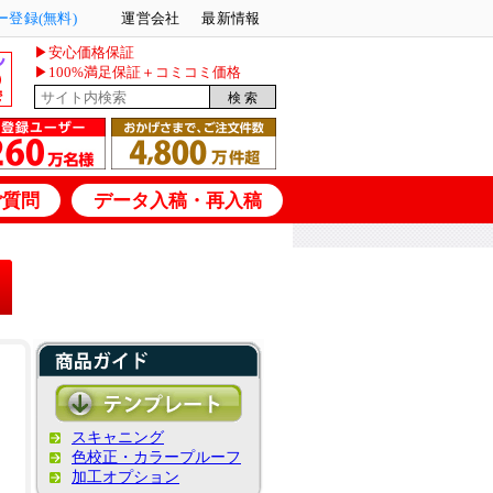
登録(無料)
運営会社
最新情報
▶安心価格保証
▶100%満足保証＋コミコミ価格
ご質問
データ入稿・再入稿
スキャニング
色校正・カラープルーフ
加工オプション