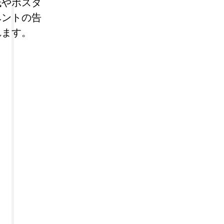
紙やポスタ
ベントの告
れます。