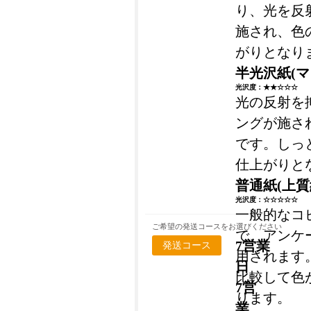
り、光を反
施され、色
がりとなり
半光沢紙(マ
光沢度：★★☆☆☆
光の反射を
ングが施さ
です。しっ
仕上がりと
普通紙(上質
光沢度：☆☆☆☆☆
一般的なコ
ご希望の発送コースをお選びください
で、アンケ
7営業
発送コース
用されます
日
比較して色
7営
ります。
業