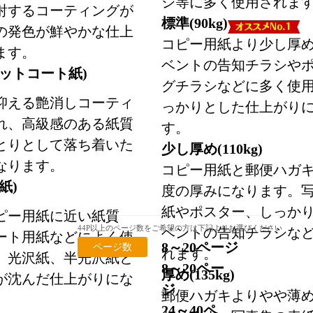
シ等に多く使用されま
射するコーティングが
標準(90kg)
の発色が鮮やかな仕上
コピー用紙より少し厚
ます。
ベントの告知チラシや
ットコート紙)
グチラシなどに多く使
抑える艶消しコーティ
っかりとした仕上がり
れ、高級感のある紙質
す。
とりとして落ち着いた
少し厚め(110kg)
なります。
コピー用紙と郵便ハガ
紙)
度の厚みになります。
紙やポスター、しっか
ピー用紙に近い紙質
44P以上のページ数をご希望の方は下記よりお選びください
ベントの告知チラシな
ート用紙などによく使
8～20ページ
ページ数
れます。
。光沢紙、半光沢紙と
8～20ペー
厚め(135kg)
が沈んだ仕上がりにな
ジ
郵便ハガキよりやや薄
24～40ペ