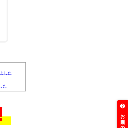
りました
した