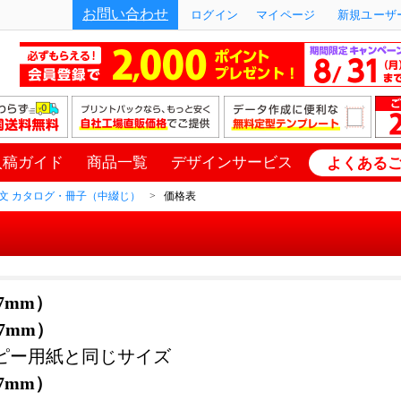
お問い合わせ
ログイン
マイページ
新規ユーザー
入稿ガイド
商品一覧
デザインサービス
よくある
文 カタログ・冊子（中綴じ）
価格表
57mm）
97mm）
ピー用紙と同じサイズ
57mm）