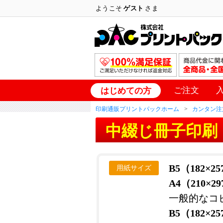
ようこそ
ゲスト
さま
ご注文
はじめての方
印刷通販プリントパックホーム
カンタン注
中綴じ冊子印刷
B5（182×2
用紙サイズ
A4（210×2
一般的なコ
B5（182×2