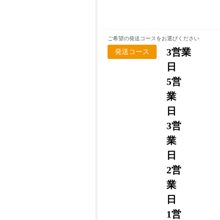
ご希望の発送コースをお選びください
3営業
発送コース
日
5営
業
日
3営
業
日
2営
業
日
1営