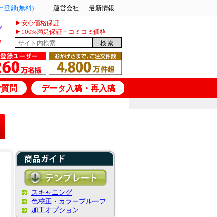
登録(無料)
運営会社
最新情報
▶安心価格保証
▶100%満足保証＋コミコミ価格
ご質問
データ入稿・再入稿
スキャニング
色校正・カラープルーフ
加工オプション