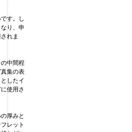
。
めです。し
となり、申
用されま
キの中間程
写真集の表
りとしたイ
どに使用さ
めの厚みと
ンフレット