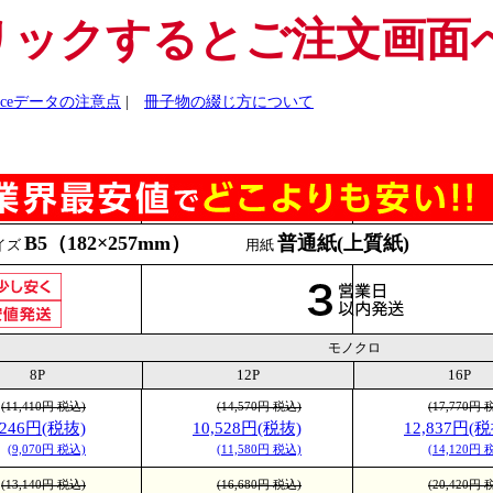
リックするとご注文画面
ficeデータの注意点
|
冊子物の綴じ方について
B5（182×257mm）
普通紙(上質紙)
イズ
用紙
モノクロ
8P
12P
16P
(11,410円 税込)
(14,570円 税込)
(17,770円 
,246円(税抜)
10,528円(税抜)
12,837円(税
(9,070円 税込)
(11,580円 税込)
(14,120円 
(13,140円 税込)
(16,680円 税込)
(20,420円 