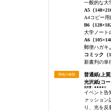
一般的な大
A5（148×2
A4コピー
B6（128×1
大学ノート
A6（105×1
郵便ハガキ
コミック（11
新書判の単
普通紙(上質
用紙の種類
光沢紙(コー
光沢度：★★★★☆
イベント告
ァッション
り、光を反