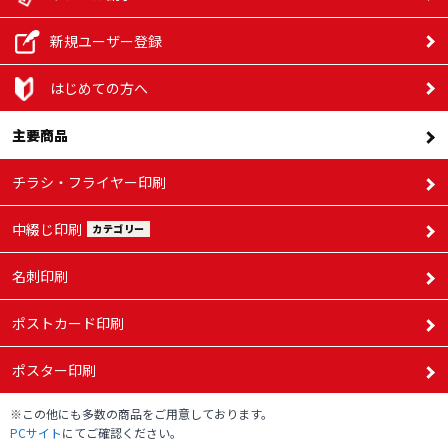
137,430
190,970
106,570
新規ユーザー登録
85,480円
円
円
円
7,500部
59,000円
101,830
127,340
79,330円
円
円
はじめての方へ
143,590
200,050
111,540
89,540円
主要商品
円
円
円
8,000部
62,430円
107,750
135,030
83,790円
円
円
チラシ・フライヤー印刷
149,760
209,150
116,510
93,600円
円
円
中綴じ印刷
カテゴリー
円
8,500部
65,870円
113,670
142,730
88,250円
円
円
名刺印刷
155,920
218,250
121,480
97,650円
円
円
ポストカード印刷
円
9,000部
69,310円
119,590
150,430
92,710円
円
円
ポスター印刷
162,080
227,350
101,710
126,460
円
円
円
円
※この他にも多数の商品をご用意しております。
9,500部
125,510
158,130
PCサイト
にてご確認ください。
72,740円
97,180円
円
円