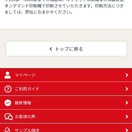
円
4,500部
38,160円
52,040円
66,110円
オンデマンド印刷機で印刷させていただきます。印刷方法につき
81,400円
ましては、弊社におまかせください。
125,480
59,650円
76,760円
95,130円
円
5,000部
41,810円
57,010円
72,230円
88,840円
112,780
154,570
69,260円
86,680円
円
円
5,500部
45,250円
61,470円
トップに戻る
78,150円
96,540円
163,670
118,950
73,320円
91,650円
円
円
6,000部
48,680円
65,940円
104,240
マイページ
84,070円
円
172,770
125,110
ご利用ガイド
77,370円
96,620円
円
円
6,500部
52,120円
70,400円
111,940
89,990円
最新情報
円
181,870
101,590
131,270
お客様の声
81,430円
円
円
円
7,000部
55,560円
119,640
74,860円
95,910円
サンプル請求
円