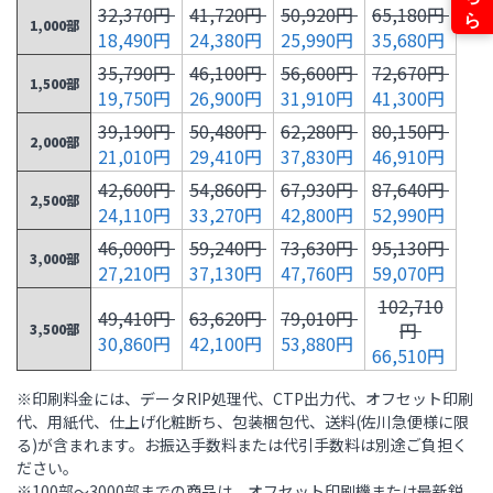
32,370円
41,720円
50,920円
65,180円
1,000部
18,490円
24,380円
25,990円
35,680円
35,790円
46,100円
56,600円
72,670円
1,500部
19,750円
26,900円
31,910円
41,300円
39,190円
50,480円
62,280円
80,150円
2,000部
21,010円
29,410円
37,830円
46,910円
42,600円
54,860円
67,930円
87,640円
2,500部
24,110円
33,270円
42,800円
52,990円
46,000円
59,240円
73,630円
95,130円
3,000部
27,210円
37,130円
47,760円
59,070円
102,710
49,410円
63,620円
79,010円
円
3,500部
30,860円
42,100円
53,880円
66,510円
110,300
※印刷料金には、データRIP処理代、CTP出力代、オフセット印刷
52,830円
68,000円
84,380円
円
4,000部
代、用紙代、仕上げ化粧断ち、包装梱包代、送料(佐川急便様に限
34,510円
47,070円
60,000円
73,960円
る)が含まれます。お振込手数料または代引手数料は別途ご負担く
ださい。
117,890
56,240円
72,380円
89,730円
※100部～3000部までの商品は、オフセット印刷機または最新鋭