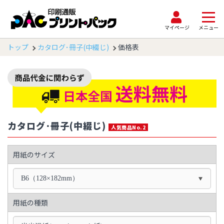
マイページ
メニュー
トップ
カタログ･冊子(中綴じ)
価格表
カタログ･冊子(中綴じ)
人気商品No.2
用紙のサイズ
B6（128×182mm）
用紙の種類