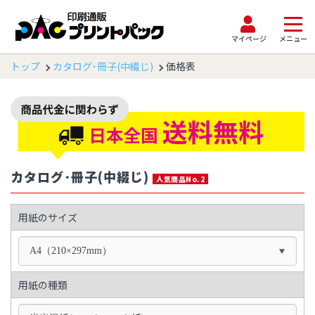
マイページ
メニュー
トップ
カタログ･冊子(中綴じ)
価格表
カタログ･冊子(中綴じ)
人気商品No.2
用紙のサイズ
A4（210×297mm）
用紙の種類