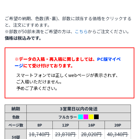
ご希望の納期、色数(表･裏)、部数に該当する価格をクリックする
と、注文にすすめます。
※部数が50部未満をご希望の方は、
こちら
からご注文ください。
価格は税込みです。
※データの入稿・再入稿に関しましては、
PC版マイペ
ージ
にて受け付けております。
スマートフォンでは正しくwebページが表示されず、
ご入稿いただけません。
予めご了承ください。
納期
3営業日以内の発送
色数
フルカラー
ページ数
8P
12P
16P
20P
18,740円
23,870円
28,020円
40,340円
50部