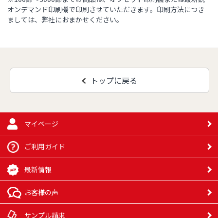
オンデマンド印刷機で印刷させていただきます。印刷方法につき
173,920
102,970
128,580
ましては、弊社におまかせください。
79,890円
円
円
円
2,000部
48,010円
107,010
64,130円
81,210円
円
189,310
110,980
142,190
86,140円
円
円
円
2,500部
56,160円
123,870
トップに戻る
75,940円
96,970円
円
155,790
204,690
118,980
92,390円
円
円
円
3,000部
64,310円
112,730
140,730
マイページ
87,750円
円
円
163,500
214,730
124,840
ご利用ガイド
96,890円
円
円
円
3,500部
71,610円
123,270
155,230
96,570円
最新情報
円
円
130,700
171,210
224,770
101,390
お客様の声
円
円
円
円
4,000部
105,390
133,810
169,730
78,910円
サンプル請求
円
円
円