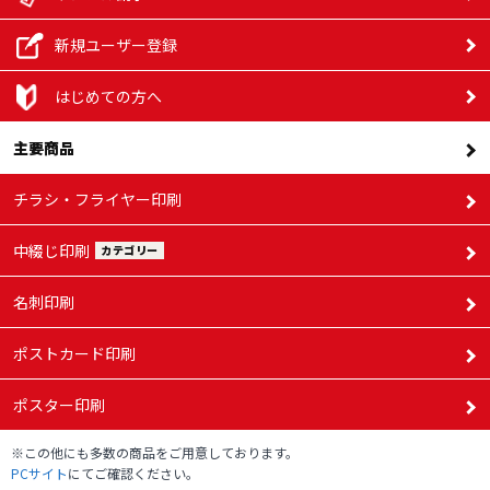
136,560
178,920
234,800
105,880
新規ユーザー登録
円
円
円
円
4,500部
114,210
144,350
184,230
86,210円
円
円
円
はじめての方へ
142,420
186,630
244,840
110,380
主要商品
円
円
円
円
5,000部
123,030
154,890
198,730
93,510円
円
円
円
チラシ・フライヤー印刷
159,180
209,110
272,600
120,430
円
円
円
中綴じ印刷
カテゴリー
円
5,500部
131,050
165,910
214,670
99,260円
円
円
円
名刺印刷
130,480
175,940
231,580
300,360
円
円
円
円
ポストカード印刷
6,000部
105,010
139,070
176,920
230,610
円
円
円
円
ポスター印刷
140,530
192,690
254,060
328,120
円
円
円
円
※この他にも多数の商品をご用意しております。
6,500部
110,770
147,080
187,940
246,540
PCサイト
にてご確認ください。
円
円
円
円