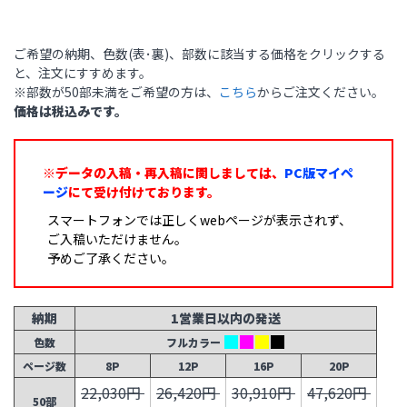
ご希望の納期、色数(表･裏)、部数に該当する価格をクリックする
と、注文にすすめます。
※部数が50部未満をご希望の方は、
こちら
からご注文ください。
価格は税込みです。
※データの入稿・再入稿に関しましては、
PC版マイペ
ージ
にて受け付けております。
スマートフォンでは正しくwebページが表示されず、
ご入稿いただけません。
予めご了承ください。
納期
1営業日以内の発送
色数
フルカラー
ページ数
8P
12P
16P
20P
22,030円
26,420円
30,910円
47,620円
50部