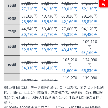
30,080円
38,970円
48,950円
64,150円
500部
27,210円
34,130円
39,010円
52,130円
37,310円
48,730円
63,010円
79,140円
600部
28,990円
35,950円
42,160円
55,810円
44,540円
58,480円
77,080円
94,120円
700部
30,770円
37,770円
45,310円
59,480円
109,110
51,770円
68,240円
91,140円
円
800部
32,550円
39,590円
48,450円
63,160円
105,210
124,090
59,000円
77,990円
円
円
900部
34,330円
41,410円
51,600円
66,830円
119,270
139,080
66,230円
87,750円
円
円
1,000部
36,110円
43,230円
※印刷料金には、データRIP処理代、CTP出力代、オフセット印刷
54,750円
70,510円
代、用紙代、仕上げ化粧断ち、包装梱包代、送料(佐川急便様に限
123,930
156,500
る)が含まれます。お振込手数料または代引手数料は別途ご負担く
73,060円
95,360円
円
円
1,500部
ださい。
42,060円
53,680円
67,980円
88,760円
※100部～3000部までの商品は、オフセット印刷機または最新鋭