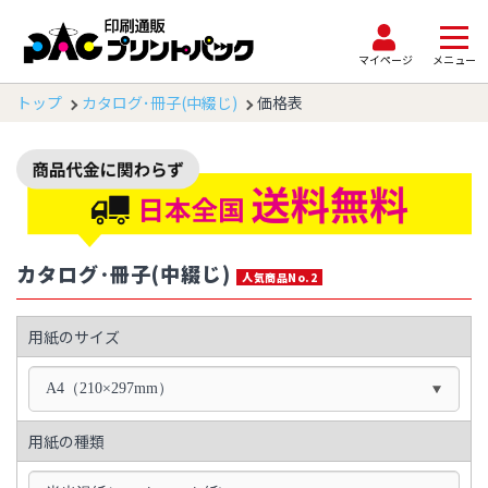
マイページ
メニュー
トップ
カタログ･冊子(中綴じ)
価格表
カタログ･冊子(中綴じ)
人気商品No.2
用紙のサイズ
A4（210×297mm）
用紙の種類