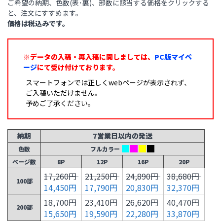
ご希望の納期、色数(表･裏)、部数に該当する価格をクリックする
と、注文にすすめます。
価格は税込みです。
※データの入稿・再入稿に関しましては、
PC版マイペ
ージ
にて受け付けております。
スマートフォンでは正しくwebページが表示されず、
ご入稿いただけません。
予めご了承ください。
納期
7営業日以内の発送
色数
フルカラー
ページ数
8P
12P
16P
20P
17,260円
21,250円
24,890円
38,680円
100部
14,450円
17,790円
20,830円
32,370円
18,700円
23,410円
26,620円
40,470円
200部
15,650円
19,590円
22,280円
33,870円