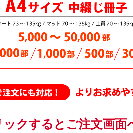
中綴じ冊子・モノクロ・A5/B6 サイズをどこよりも安く値下げしました
中綴じ冊子・カラー・B6サイズ 7営業日を追加し、どこよりも安く値
中綴じ冊子・モノクロ・A4サイズをさらに値下げしました。最大5万部
中綴じ冊子・A4サイズ・カラー 各種用紙を更に値下げしました
中綴じ冊子（カラー）A4／B5サイズ さらに値下げしました
ポスター
、
折パンフレット
、
中綴じ冊子（モノクロ）をさらに値下げし
中綴じ冊子・A4・B5変形サイズ（モノクロ） さらに値下げしました
中綴じ冊子（カラー）A4、B5、A5サイズ（5,000部まで）更に値下げし
中綴じ冊子 A4/B5サイズの用紙「サテン金藤90～135kg」を値下げしまし
A6 サイズ中綴じ・モノクロ 全部数・全用紙・全納期 を値下げしまし
オフセット中綴じ・A4サイズ 5,000部～50,000部をさらに【値下げ】は
オフセット中綴じ冊子・A5変形カラー さらに【値下げ】はじめました！
中綴じ冊子・A4サイズ 100・300・500・1000・2000・3000部をさらに
リックするとご注文画面