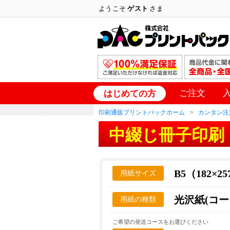
ようこそ
ゲスト
さま
ご注文
はじめての方
印刷通販プリントパックホーム
カンタン注
中綴じ冊子印刷
B5（182×2
用紙サイズ
光沢紙(コー
用紙の種類
ご希望の発送コースをお選びください