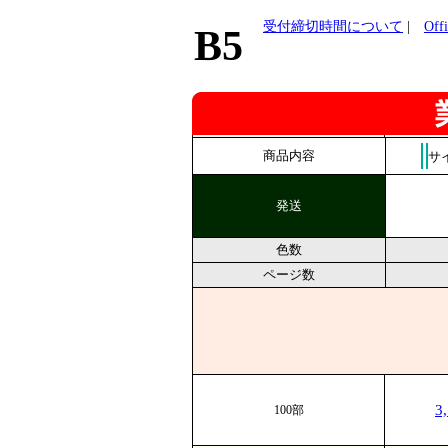
受付締切時間について
|
Of
B5
商品内容
サ
発送
色数
ページ数
3
100部