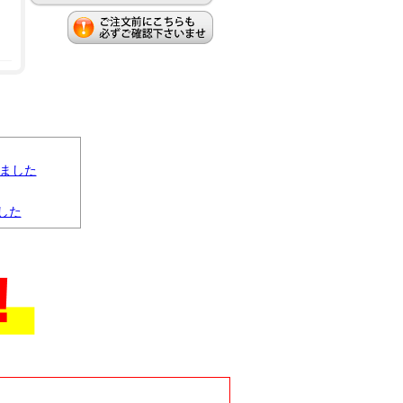
りました
した