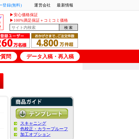
登録(無料)
運営会社
最新情報
▶安心価格保証
▶100%満足保証＋コミコミ価格
ご質問
データ入稿・再入稿
スキャニング
色校正・カラープルーフ
加工オプション