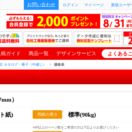
お問い合わせ
ログイン
マイページ
新規ユーザー
入稿ガイド
商品一覧
デザインサービス
よくある
文 カタログ・冊子（中綴じ）
価格表
57mm）
ト紙)
標準(90kg)
用紙の厚さ
44P以上のページ数をご希望の方は下記よりお選びください