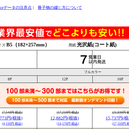
ficeデータの注意点
|
冊子物の綴じ方について
B5（182×257mm）
光沢紙(コート紙)
イズ
用紙
フルカラー
8P
12P
16P
(7,540円 税込)
(17,210円 税込)
(21,030円 
,773円(税抜)
12,882円(税抜)
15,737円(税
(4,150円 税込)
(14,170円 税込)
(17,310円 