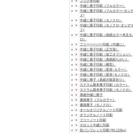
ブック帯印刷
中綴じ冊子印刷（フルカラー）
中綴じ冊子印刷（フルカラー･オン
ド)
中綴じ冊子印刷（モノクロ）
中綴じ冊子印刷（モノクロ･オンデ
ド)
中綴じ冊子印刷（表紙カラー本文モ
ロ）
フリーペーパー印刷
（中綴じ）
中綴じ冊子印刷
（正方形）
中綴じ冊子印刷
（加工オプション）
中綴じ冊子印刷
（表紙紙ちがい）
中綴じ冊子印刷
（横型）
中綴じ冊子印刷
（変形･カラー）
中綴じ冊子印刷
（変形･モノクロ）
中綴じ冊子（表紙片観音折り）
スクラム製本冊子印刷
（カラー）
スクラム製本冊子印刷
（モノクロ）
厚紙中綴じ冊子
書籍冊子
（フルカラー）
書籍冊子
（モノクロ）
オールオリジナルノート印刷
オリジナルノート印刷
フリーノート印刷
小ロット中綴じ印刷
折パンフレット印刷 (90-220kg)