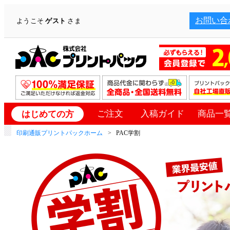
お問い合
ようこそ
ゲスト
さま
ご注文
入稿ガイド
商品一
はじめての方
印刷通販プリントパックホーム
PAC学割