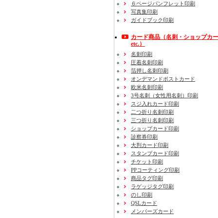
６ページパンフレット印刷
写真集印刷
ガイドブック印刷
カード商品
（名刺・ショップカ
etc.）
名刺印刷
圧着名刺印刷
箔押し名刺印刷
オンデマンドポストカード
欧米名刺印刷
3号名刺
（女性用名刺）
印刷
スジ入れカード印刷
二つ折り名刺印刷
三つ折り名刺印刷
ショップカード印刷
診察券印刷
大判カード印刷
スタンプカード印刷
チケット印刷
PPコーティング印刷
商品タグ印刷
ラゲッジタグ印刷
のし印刷
QSLカード
メンバーズカード