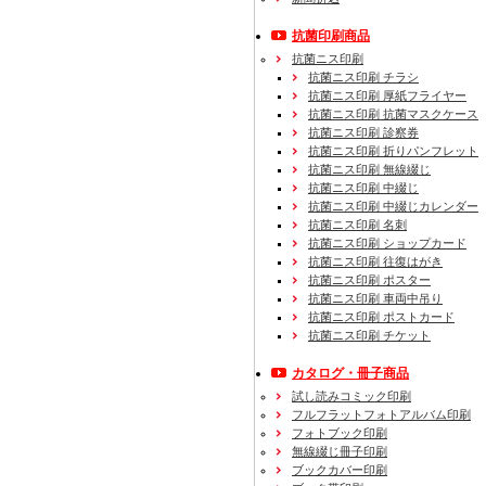
抗菌印刷商品
抗菌ニス印刷
抗菌ニス印刷 チラシ
抗菌ニス印刷 厚紙フライヤー
抗菌ニス印刷 抗菌マスクケース
抗菌ニス印刷 診察券
抗菌ニス印刷 折りパンフレット
抗菌ニス印刷 無線綴じ
抗菌ニス印刷 中綴じ
抗菌ニス印刷 中綴じカレンダー
抗菌ニス印刷 名刺
抗菌ニス印刷 ショップカード
抗菌ニス印刷 往復はがき
抗菌ニス印刷 ポスター
抗菌ニス印刷 車両中吊り
抗菌ニス印刷 ポストカード
抗菌ニス印刷 チケット
カタログ・冊子商品
試し読みコミック印刷
フルフラットフォトアルバム印刷
フォトブック印刷
無線綴じ冊子印刷
ブックカバー印刷