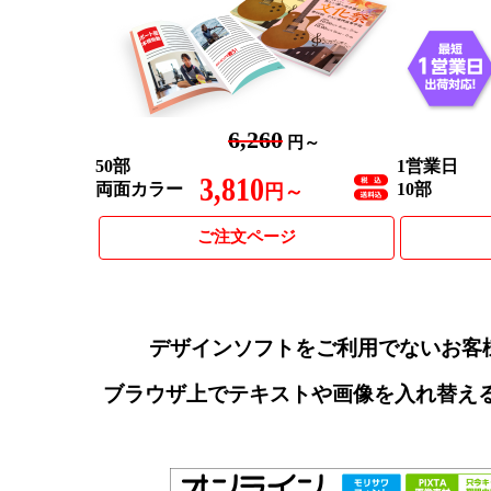
6,260
円～
50部
1営業日
3,810
両面カラー
10部
円～
ご注文ページ
デザインソフトをご利用でないお客
ブラウザ上でテキストや画像を入れ替え