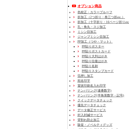
オプション商品
色校正・カラープルーフ
折加工
（2つ折り・巻三つ折etc.）
折加工
（十字折り・16ページ折りetc
孔・角丸・スジ加工
ミシン目加工
ジャンプミシン目加工
PP加工
（つや・マット）
PP貼りポスター
PP貼りポストカード
PP貼り大判はがき
PP貼り往復はがき
PP貼り名刺
PP貼りスタンプカード
箔押し加工
宛名印字
賞状印刷名入れ印字
ナンバリング(連番数字)
ナンバリング(半角英数字・記号)
クイックデータチェック
優先データチェック
データ修正サービス
封入封緘サービス
背割れ防止加工
販促・ノベルティグッズ