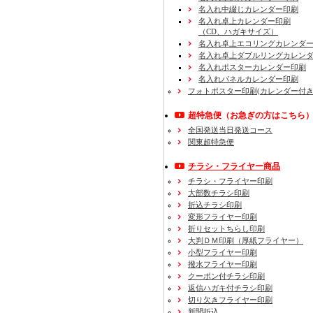
名入れ中綴じカレンダー印刷
名入れ卓上カレンダー印刷
（CD、ハガキサイズ）
名入れ卓上エコリングカレンダ
名入れ卓上ダブルリングカレン
名入れポスターカレンダー印刷
名入れパネルカレンダー印刷
フォトポスター印刷(カレンダー付き
超特急便
（お急ぎの方はこちら
全国発送当日発送コース
関東超特急便
チラシ・フライヤー商品
チラシ・フライヤー印刷
大部数チラシ印刷
折込チラシ印刷
変形フライヤー印刷
折りセットちらし印刷
大判ＤＭ印刷（厚紙フライヤー）
小型フライヤー印刷
撥水フライヤー印刷
クーポン付チラシ印刷
返信ハガキ付チラシ印刷
切り欠きフライヤー印刷
新聞折込