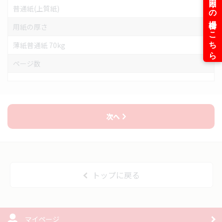
普通紙(上質紙)
用紙の厚さ
薄紙普通紙 70kg
ページ数
次へ
トップに戻る
マイページ