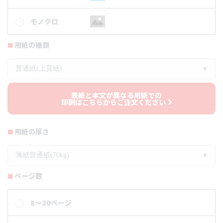
モノクロ
用紙の種類
普通紙(上質紙)
表紙と本文が異なる用紙での
印刷はこちらからご注文ください
用紙の厚さ
薄紙普通紙(70kg)
ページ数
8～20ページ