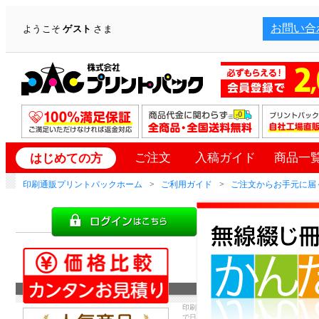
お問い合
ようこそ
ゲスト
さま
ご注文
入稿ガイド
商品一
はじめての方
印刷通販プリントパックホーム
ご利用ガイド
ご注文からお手元に届
印刷
で日