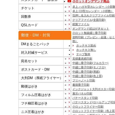
小ロットオンデマンド商品
卓上 ハガキ型カレンダー（小部
チケット
卓上 CD型カレンダー（小部数）
箔押し名入れクリアファイル印刷
回数券
クリアファイル(全面印刷)
紙製ファイル
QSLカード
オンデマンド絵はがきセット
小ロット無線綴じ冊子印刷
郵便・DM・封筒
資料印刷
（プレゼン・会議・セミ
他）
DMまるごとパック
ホッチキス留め
ホッチキス無し
封入封緘サービス
テープ製本
見積書表紙印刷
宛名セット
中綴じ冊子印刷(フルカラー)
中綴じ冊子印刷(モノクロ)
ポストカード・DM
中綴じ冊子印刷(厚紙)
中綴じ冊子印刷(色上質)
大判DM（厚紙フライヤー）
フリーノート印刷
書籍冊子印刷
郵便はがき
インクジェット大判ポスター印刷
展示パネル印刷
フィルム圧着はがき
バナースタンド印刷
バナースタンド(ロールアップ)印
フチ糊圧着はがき
小ロットフライヤー印刷
小ロットフライヤー印刷（色上質
ニス圧着はがき