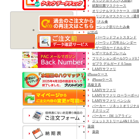
オリジナルマスク(大部数)
紙製抗菌マスクケース
オリジナルマスクケース（抗
オリジナルマスクケース（通
オリジナル傘
ベーシック折りたたみ傘
記念品
ラバーウッドフォトスタンド
ラバーウッド万年カレンダー
レザーIDカードホルダー
レザーマルチフレーム
フリクションボール3ウッド0.
ゼブラ デルガード 0.5mm
LAMYサファリ
iPhoneケース
iPhoneケース
高級文具
LAMYサファリ
LAMYサファリ ローラーボー
LAMYサファリ ペンシル
パーカー・ソネットオリジナル
ドクリップ
パーカー・IM コアライン
ジェットストリーム4&1 0.5
薬袋
薬袋