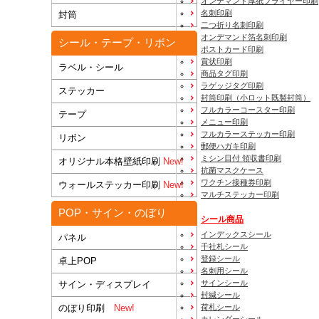
オンデマンド厚紙フライヤー印刷
名刺印刷
封筒
二つ折り名刺印刷
オンデマンド箔名刺印刷
シール・テープ・リボン
ポストカード印刷
賞状印刷
ラベル・シール
商品タグ印刷
ラゲッジタグ印刷
ステッカー
封筒印刷
（小ロット既製封筒）
フルカラーコースター印刷
テープ
メニュー印刷
フルカラーステッカー印刷
リボン
郵便ハガキ印刷
ミシン目付 領収書印刷
オリジナル本格壁紙印刷
New!
抗菌マスクケース
ワクチン接種券印刷
ウォールステッカー印刷
New!
マルチステッカー印刷
POP・サイン・のぼり
シール商品
インデックスシール
パネル
千社札シール
登録シール
卓上POP
名刺用シール
サインシール
サイン・ディスプレイ
封緘シール
のぼり印刷
New!
荷札シール