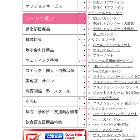
片面クリアファイル
オプションサービス
箔押クリアファイル
オリジナルカレンダー
シーンで選ぶ
壁掛けカレンダー
中綴じカレンダー（大部数）
選挙応援商品
中綴じカレンダー（小部数）
卓上カレンダー
抗菌対策
オリジナルノート
オールオリジナルノート
展示会向け商品
オリジナルノート
フリーノート
ウェディング準備
オリジナル多機能ボールペン
3色プラスワンボールペン
コミック・同人・自費出版
New3色ボールペン
フリクションボールノック 0.7
美容室・サロン
フリクションボールノック 0.5
フリクションボール3ウッド0.
教育関係・塾・スクール
ジェットストリーム4&1 0.5
オリジナル蛍光ペン
小売店
フリクションライト 蛍光ペン
オリジナルカバーノート
病院・診療所・支援商品特集
ハードカバーハンディノート
ハードカバーA5ノート
飲食店支援商品特集
ハードカバーメモ(罫線)
マスク・マスクケース
オリジナルマスク(小ロット)