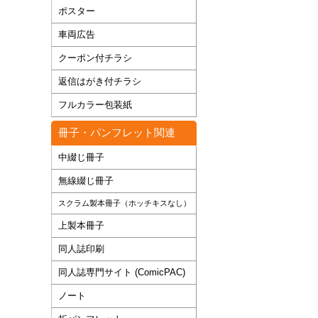
ポスター
車両広告
クーポン付チラシ
返信はがき付チラシ
フルカラー包装紙
冊子・パンフレット関連
中綴じ冊子
無線綴じ冊子
スクラム製本冊子（ホッチキスなし）
上製本冊子
同人誌印刷
同人誌専門サイト (ComicPAC)
ノート