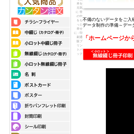
本を
元気
に 世
の中
不備のないデータをご入
をも
っと
データ制作の準備～デー
幸せ
に - 印
「ホームページか
刷通
販プ
リン
トパ
ック