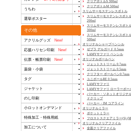
クリアボトルS 300ml
クリアボトルM 500ml
うちわ
スリムサーモステンレスボトル
スリムサーモステンレスボトル
選挙ポスター
200ml
スリムサーモステンレスボト
その他
300ml
スリムサーモステンレスボトル
500ml
アクリルグッズ
New!
オリジナルシャープペンシル
ゼブラ デルガード 0.5mm
応援ハリセン印刷
New!
LAMYサファリ ペンシル
伝票・帳票印刷
New!
オリジナルボールペン
ジェットストリーム 0.7mm
薬袋・小袋
ジェットストリーム 0.5mm
クリフター ボールペン0.7mm
タグ
ユニボールRE 0.5mm
LAMYサファリ
ジャケット
LAMYサファリ ローラーボー
パーカー・ソネットオリジナル
のし印刷
ドクリップ
パーカー・IM コアライン
小ロットオンデマンド
オリジナルミラー
ポケットミラー
特殊加工・特殊用紙
フロストスクエアミラー(S) (M) 
オリジナルクリアファイル
加工について
全面クリアファイル