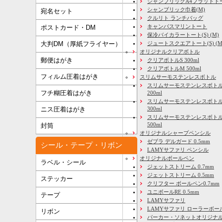
シャンブリックA4フラットト
シャンブリック巾着(M)
宛名セット
クルリト ランチバッグ
キャンバスマリントート
ポストカード・DM
保冷バイカラートート(S) (M)
大判DM（厚紙フライヤー）
ジュートスクエアトート(S) (M) 
オリジナルクリアボトル
郵便はがき
クリアボトルS 300ml
クリアボトルM 500ml
フィルム圧着はがき
スリムサーモステンレスボトル
スリムサーモステンレスボトル
フチ糊圧着はがき
200ml
スリムサーモステンレスボト
ニス圧着はがき
300ml
スリムサーモステンレスボトル
500ml
封筒
オリジナルシャープペンシル
ゼブラ デルガード 0.5mm
シール・テープ・リボン
LAMYサファリ ペンシル
オリジナルボールペン
ラベル・シール
ジェットストリーム 0.7mm
ジェットストリーム 0.5mm
ステッカー
クリフター ボールペン0.7mm
ユニボールRE 0.5mm
テープ
LAMYサファリ
LAMYサファリ ローラーボー
リボン
パーカー・ソネットオリジナル