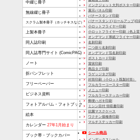
中綴じ冊子
インクジェット大判ポスター印刷
展示パネル印刷
無線綴じ冊子
バナースタンド印刷
バナースタンド(ロールアップ)印
スクラム製本冊子（ホッチキスなし）
小ロットフライヤー印刷
上製本冊子
小ロットフライヤー印刷（色上質
オンデマンド厚紙フライヤー印刷
同人誌印刷
名刺印刷
二つ折り名刺印刷
同人誌専門サイト (ComicPAC)
オンデマンド箔名刺印刷
ポストカード印刷
ノート
賞状印刷
商品タグ印刷
折パンフレット
ラゲッジタグ印刷
封筒印刷
（小ロット既製封筒）
フリーペーパー
フルカラーコースター印刷
メニュー印刷
ビジネス資料
フルカラーステッカー印刷
郵便ハガキ印刷
フォトアルバム・フォトブック
ミシン目付 領収書印刷
抗菌マスクケース
絵本
ワクチン接種券印刷
マルチステッカー印刷
カレンダー
27年1月始まり
シール商品
ブック帯・ブックカバー
インデックスシール