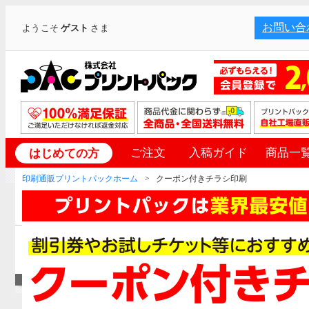
お問い合
ようこそ
ゲスト
さま
ご注文
入稿ガイド
商品一
はじめての方
印刷通販プリントパックホーム
クーポン付きチラシ印刷