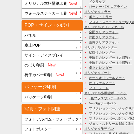
ドクリップ
オリジナル本格壁紙印刷
New!
パーカー・IM コアライン
オリジナルミラー
ウォールステッカー印刷
New!
ポケットミラー
フロストスクエアミラー(S) (M) 
POP・サイン・のぼり
オリジナルクリアファイル
全面クリアファイル
パネル
片面クリアファイル
箔押クリアファイル
卓上POP
オリジナルカレンダー
壁掛けカレンダー
サイン・ディスプレイ
中綴じカレンダー（大部数）
中綴じカレンダー（小部数）
のぼり印刷
New!
卓上カレンダー
オリジナルノート
椅子カバー印刷
New!
オールオリジナルノート
オリジナルノート
パッケージ印刷
フリーノート
オリジナル多機能ボールペン
パッケージ印刷
3色プラスワンボールペン
New3色ボールペン
写真・フォト関連
フリクションボールノック 0.7
フリクションボールノック 0.5
フリクションボール3ウッド0.
フォトアルバム・フォトブック
ジェットストリーム4&1 0.5
フォトポスター
オリジナル蛍光ペン
フリクションライト 蛍光ペン