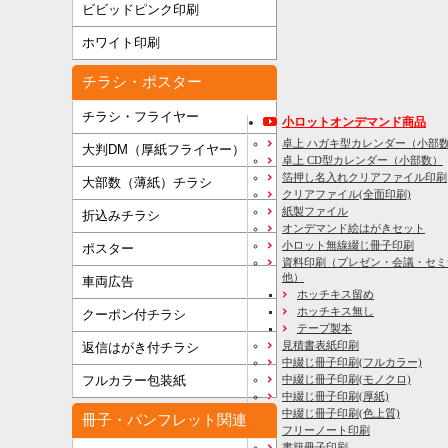
ビビッドピンク印刷
ホワイト印刷
チラシ・ポスター
チラシ・フライヤー
小ロットオンデマンド商品
卓上 ハガキ型カレンダー（小部
大判DM（厚紙フライヤー）
卓上 CD型カレンダー（小部数）
箔押し名入れクリアファイル印刷
大部数（薄紙）チラシ
クリアファイル(全面印刷)
紙製ファイル
折込みチラシ
オンデマンド絵はがきセット
小ロット無線綴じ冊子印刷
ポスター
資料印刷
（プレゼン・会議・セミ
他）
車両広告
ホッチキス留め
ホッチキス無し
クーポン付チラシ
テープ製本
見積書表紙印刷
返信はがき付チラシ
中綴じ冊子印刷(フルカラー)
フルカラー包装紙
中綴じ冊子印刷(モノクロ)
中綴じ冊子印刷(厚紙)
中綴じ冊子印刷(色上質)
冊子・パンフレット関連
フリーノート印刷
書籍冊子印刷