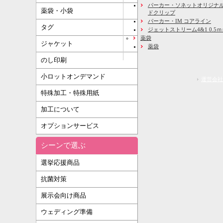
パーカー・ソネットオリジナル
薬袋・小袋
ドクリップ
パーカー・IM コアライン
タグ
ジェットストリーム4&1 0.5
薬袋
ジャケット
薬袋
のし印刷
小ロットオンデマンド
運営会社
特殊加工・特殊用紙
加工について
オプションサービス
シーンで選ぶ
選挙応援商品
抗菌対策
展示会向け商品
ウェディング準備