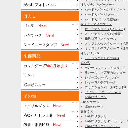
展示用フォトパネル
オリジナルカバーノート
ハードカバーハンディノート
ハードカバーA5ノート
はんこ
ハードカバーメモ(罫線)
マスク・マスクケース
ゴム印
New!
オリジナルマスク(小ロット)
オリジナルマスク(大部数)
シヤチハタ
New!
紙製抗菌マスクケース
オリジナルマスクケース（抗
シャイニースタンプ
New!
オリジナルマスクケース（通
オリジナル傘
季節商品
ベーシック折りたたみ傘
記念品
カレンダー
27年1月始まり
ラバーウッドフォトスタンド
ラバーウッド万年カレンダー
うちわ
レザーIDカードホルダー
レザーマルチフレーム
選挙ポスター
フリクションボール3ウッド0.
ゼブラ デルガード 0.5mm
その他
LAMYサファリ
iPhoneケース
アクリルグッズ
New!
iPhoneケース
高級文具
応援ハリセン印刷
New!
LAMYサファリ
LAMYサファリ ローラーボー
伝票・帳票印刷
New!
LAMYサファリ ペンシル