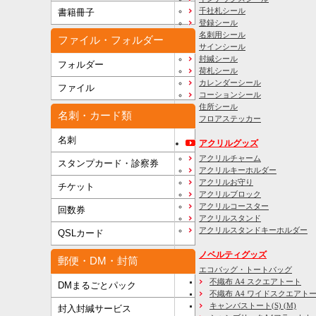
千社札シール
書籍冊子
登録シール
名刺用シール
ファイル・フォルダー
サインシール
封緘シール
フォルダー
荷札シール
カレンダーシール
ファイル
コーションシール
住所シール
名刺・カード類
フロアステッカー
名刺
アクリルグッズ
アクリルチャーム
スタンプカード・診察券
アクリルキーホルダー
アクリルお守り
チケット
アクリルブロック
アクリルコースター
回数券
アクリルスタンド
アクリルスタンドキーホルダー
QSLカード
ノベルティグッズ
郵便・DM・封筒
エコバッグ・トートバッグ
不織布 A4 スクエアトート
DMまるごとパック
不織布 A4 ワイドスクエアト
キャンバストート(S) (M)
封入封緘サービス