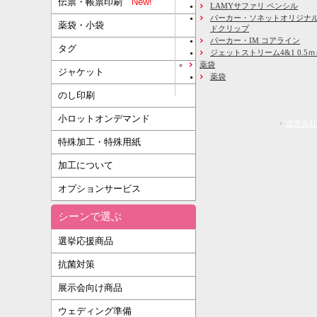
伝票・帳票印刷
New!
LAMYサファリ ペンシル
パーカー・ソネットオリジナル
薬袋・小袋
ドクリップ
パーカー・IM コアライン
タグ
ジェットストリーム4&1 0.5
薬袋
ジャケット
薬袋
のし印刷
小ロットオンデマンド
運営会社
特殊加工・特殊用紙
加工について
オプションサービス
シーンで選ぶ
選挙応援商品
抗菌対策
展示会向け商品
ウェディング準備