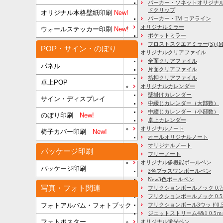
パーカー・ソネットオリジナル
ドクリップ
オリジナル本格壁紙印刷
New!
パーカー・IM コアライン
オリジナルミラー
ウォールステッカー印刷
New!
ポケットミラー
フロストスクエアミラー(S) (M) 
POP・サイン・のぼり
オリジナルクリアファイル
全面クリアファイル
パネル
片面クリアファイル
箔押クリアファイル
卓上POP
オリジナルカレンダー
壁掛けカレンダー
サイン・ディスプレイ
中綴じカレンダー（大部数）
中綴じカレンダー（小部数）
のぼり印刷
New!
卓上カレンダー
オリジナルノート
椅子カバー印刷
New!
オールオリジナルノート
オリジナルノート
パッケージ印刷
フリーノート
オリジナル多機能ボールペン
パッケージ印刷
3色プラスワンボールペン
New3色ボールペン
写真・フォト関連
フリクションボールノック 0.7
フリクションボールノック 0.5
フリクションボール3ウッド0.
フォトアルバム・フォトブック
ジェットストリーム4&1 0.5
フォトポスター
オリジナル蛍光ペン