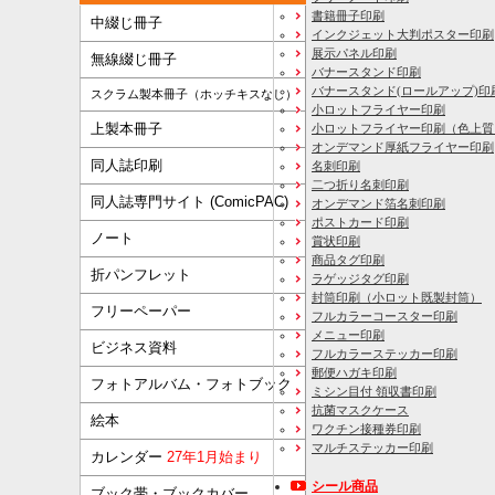
書籍冊子印刷
中綴じ冊子
インクジェット大判ポスター印刷
展示パネル印刷
無線綴じ冊子
バナースタンド印刷
バナースタンド(ロールアップ)印
スクラム製本冊子（ホッチキスなし）
小ロットフライヤー印刷
上製本冊子
小ロットフライヤー印刷（色上質
オンデマンド厚紙フライヤー印刷
同人誌印刷
名刺印刷
二つ折り名刺印刷
同人誌専門サイト (ComicPAC)
オンデマンド箔名刺印刷
ポストカード印刷
ノート
賞状印刷
商品タグ印刷
折パンフレット
ラゲッジタグ印刷
封筒印刷
（小ロット既製封筒）
フリーペーパー
フルカラーコースター印刷
メニュー印刷
ビジネス資料
フルカラーステッカー印刷
郵便ハガキ印刷
フォトアルバム・フォトブック
ミシン目付 領収書印刷
抗菌マスクケース
絵本
ワクチン接種券印刷
マルチステッカー印刷
カレンダー
27年1月始まり
シール商品
ブック帯・ブックカバー