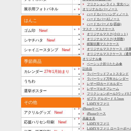
フリクションライト 蛍光ペン
展示用フォトパネル
オリジナルカバーノート
ハードカバーハンディノート
ハードカバーA5ノート
はんこ
ハードカバーメモ(罫線)
マスク・マスクケース
ゴム印
New!
オリジナルマスク(小ロット)
オリジナルマスク(大部数)
シヤチハタ
New!
紙製抗菌マスクケース
オリジナルマスクケース（抗
シャイニースタンプ
New!
オリジナルマスクケース（通
オリジナル傘
季節商品
ベーシック折りたたみ傘
記念品
カレンダー
27年1月始まり
ラバーウッドフォトスタンド
ラバーウッド万年カレンダー
うちわ
レザーIDカードホルダー
レザーマルチフレーム
選挙ポスター
フリクションボール3ウッド0.
ゼブラ デルガード 0.5mm
その他
LAMYサファリ
iPhoneケース
アクリルグッズ
New!
iPhoneケース
高級文具
応援ハリセン印刷
New!
LAMYサファリ
LAMYサファリ ローラーボー