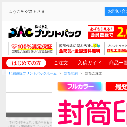
お問い合
ようこそ
ゲスト
さま
ご注文
入稿ガイド
商品一
はじめての方
印刷通販プリントパックホーム
封筒印刷
封筒ご注文
印刷で日本を元気に 世の中をもっ
と幸せに - 印刷通販プリントパック