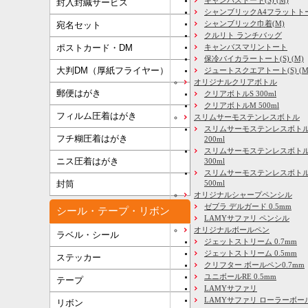
封入封緘サービス
シャンブリックA4フラットト
シャンブリック巾着(M)
宛名セット
クルリト ランチバッグ
キャンバスマリントート
ポストカード・DM
保冷バイカラートート(S) (M)
大判DM（厚紙フライヤー）
ジュートスクエアトート(S) (M) 
オリジナルクリアボトル
郵便はがき
クリアボトルS 300ml
クリアボトルM 500ml
フィルム圧着はがき
スリムサーモステンレスボトル
スリムサーモステンレスボトル
フチ糊圧着はがき
200ml
スリムサーモステンレスボト
ニス圧着はがき
300ml
スリムサーモステンレスボトル
500ml
封筒
オリジナルシャープペンシル
ゼブラ デルガード 0.5mm
シール・テープ・リボン
LAMYサファリ ペンシル
オリジナルボールペン
ラベル・シール
ジェットストリーム 0.7mm
ジェットストリーム 0.5mm
ステッカー
クリフター ボールペン0.7mm
ユニボールRE 0.5mm
テープ
LAMYサファリ
LAMYサファリ ローラーボー
リボン