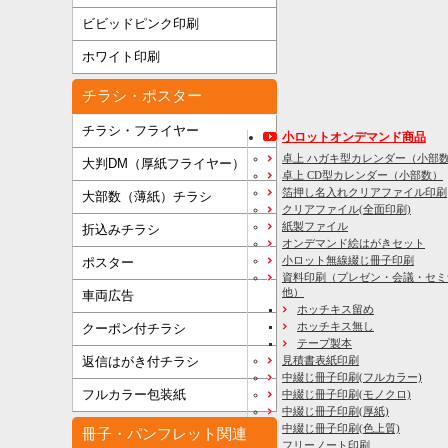
ビビッドピンク印刷
ホワイト印刷
チラシ・ポスター
チラシ・フライヤー
小ロットオンデマンド商品
卓上 ハガキ型カレンダー（小部
大判DM（厚紙フライヤー）
卓上 CD型カレンダー（小部数）
箔押し名入れクリアファイル印刷
大部数（薄紙）チラシ
クリアファイル(全面印刷)
紙製ファイル
折込みチラシ
オンデマンド絵はがきセット
小ロット無線綴じ冊子印刷
ポスター
資料印刷
（プレゼン・会議・セミ
他）
車両広告
ホッチキス留め
ホッチキス無し
クーポン付チラシ
テープ製本
見積書表紙印刷
返信はがき付チラシ
中綴じ冊子印刷(フルカラー)
フルカラー包装紙
中綴じ冊子印刷(モノクロ)
中綴じ冊子印刷(厚紙)
中綴じ冊子印刷(色上質)
冊子・パンフレット関連
フリーノート印刷