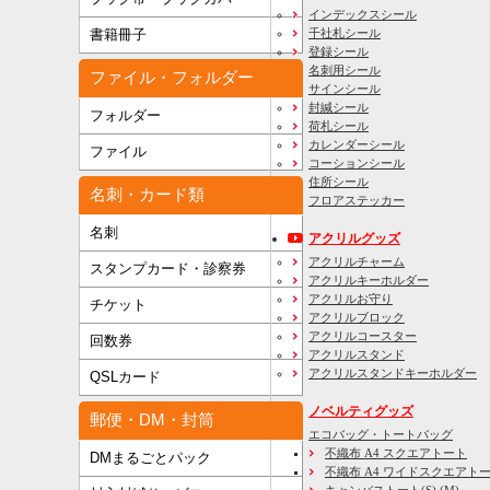
インデックスシール
千社札シール
書籍冊子
登録シール
名刺用シール
ファイル・フォルダー
サインシール
封緘シール
フォルダー
荷札シール
カレンダーシール
ファイル
コーションシール
住所シール
名刺・カード類
フロアステッカー
名刺
アクリルグッズ
アクリルチャーム
スタンプカード・診察券
アクリルキーホルダー
アクリルお守り
チケット
アクリルブロック
アクリルコースター
回数券
アクリルスタンド
アクリルスタンドキーホルダー
QSLカード
ノベルティグッズ
郵便・DM・封筒
エコバッグ・トートバッグ
不織布 A4 スクエアトート
DMまるごとパック
不織布 A4 ワイドスクエアト
キャンバストート(S) (M)