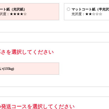
ズ Z折
仕上がりサイズ（W100×H145mm) 展開サイズ（W290×H145mm)
ート紙（光沢紙）
マットコート紙（半光沢
沢度：★★★★☆
光沢度：★★☆☆☆
厚さを選択してください
い(135kg)
 V折
の発送コースを選択してください
仕上がりサイズ（W213×H297mm) 展開サイズ（W420×H297mm)