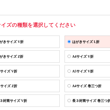
た方が開きやすい様に
印刷可能な開封スペース
を確保させていただいて
として制作される場合は、弊社テンプレート内に「宛名面」の記載があ
なるようにデータを制作ください。
サイズの種類を選択してください
ズ V折
仕上がりサイズ（W100×H145mm) 展開サイズ（W195×H145mm)
がきサイズ V折
はがきサイズ L折
がきサイズ Z折
A4サイズ V折
5サイズ V折
A5サイズ V折
4サイズ Z折
A4サイズ 巻三つ折
３封筒サイズ V折
長３封筒サイズ 巻三つ