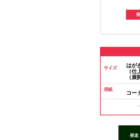
はが
サイズ
（仕上
（展開
用紙
コー
B5サイズ
発送