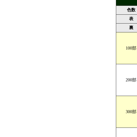
色数
表
裏
100部
A5サイズ
200部
300部