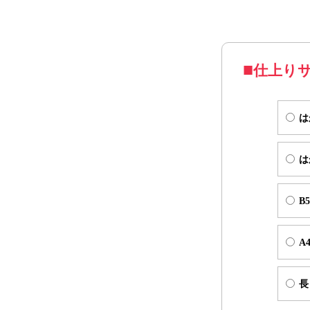
※お手元に届い
※ご郵送を前提
「宛名面」と
仕上り
はがきサイ
は
は
B
A
長