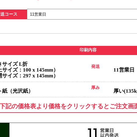
発送コース
印刷内容
きサイズ L折
発送
サイズ：100 x 145mm）
11営業日
サイズ：297 x 145mm）
厚み
ト紙（光沢紙）
厚い(135k
 V折
仕上がりサイズ（W182×H257mm) 展開サイズ（W358×H257mm)
下記の価格表より価格をクリックするとご注文画