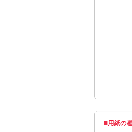
はがきサ
用紙の