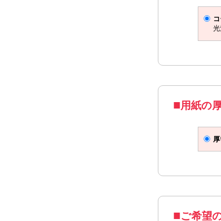
はがきサイ
コ
光
用紙の
厚
A4サイズ
ご希望