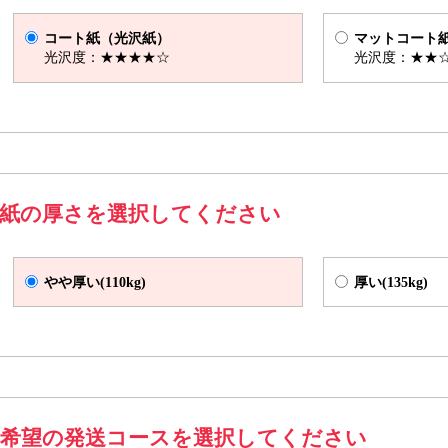
きサイズ Z折
仕上がりサイズ（W100×H145mm) 展開サイズ（W290×H1
コート紙（光沢紙）
マットコート
光沢度：★★★★☆
光沢度：★★
紙の厚さを選択してください
やや厚い(110kg)
厚い(135kg)
サイズ V折
希望の発送コースを選択してください
仕上がりサイズ（W213×H297mm) 展開サイズ（W420×H297