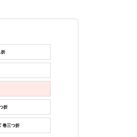
いただいております。
の記載がある面を
45mm)
L折
三つ折
 巻三つ折