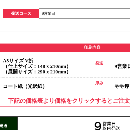
発送コース
印刷内容
A5サイズ V折
発送
（仕上サイズ：148 x 210mm）
9営業
（展開サイズ：290 x 210mm）
厚み
コート紙（光沢紙）
やや厚い
サイズ V折
仕上がりサイズ（W182×H257mm) 展開サイズ（W358×H257m
下記の価格表より価格をクリックするとご注文
発送