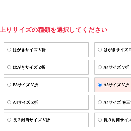
手元に届いた方が開きやすい様に
印刷可能な開封スペース
を確保させて
郵送を前提として制作される場合は、弊社テンプレート内に「宛名面」
名面」となるようにデータを制作ください。
上りサイズの種類を選択してください
きサイズ V折
仕上がりサイズ（W100×H145mm) 展開サイズ（W195×H1
はがきサイズ V折
はがきサイズ 
はがきサイズ Z折
A4サイズ V折
B5サイズ V折
A5サイズ V折
A4サイズ Z折
A4サイズ 巻
長３封筒サイズ V折
長３封筒サイズ