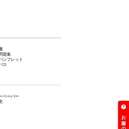
ご対応中！
ました
ました！
書
た！
問題集
パンフレット
た！
バス
じめました！
値下げ！
ーペーパー
史