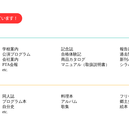
中綴じ冊子・モノクロ・A4サイズをさらに値下げしました。最大5万部
中綴じ冊子・A4サイズ・カラー 各種用紙を更に値下げしました
中綴じ冊子（カラー）A4／B5サイズ さらに値下げしました
ポスター
、
折パンフレット
、
中綴じ冊子（モノクロ）をさらに値下げし
中綴じ冊子・A4・B5変形サイズ（モノクロ） さらに値下げしました
中綴じ冊子（カラー）A4、B5、A5サイズ（5,000部まで）更に値下げし
学校案内
記念誌
報告
中綴じ冊子 A4/B5サイズの用紙「サテン金藤90～135kg」を値下げしまし
公演プログラム
合格体験記
過去
会社案内
商品カタログ
新刊
A6 サイズ中綴じ・モノクロ 全部数・全用紙・全納期 を値下げしまし
PTA会報
マニュアル（取扱説明書）
シラ
etc.
オフセット中綴じ・A4サイズ 5,000部～50,000部をさらに【値下げ】は
オフセット中綴じ冊子・A5変形カラー さらに【値下げ】はじめました！
中綴じ冊子・A4サイズ 100・300・500・1000・2000・3000部をさらに
同人誌
料理本
フリ
プログラム本
アルバム
郷土
自分史
歌集
絵本
etc.