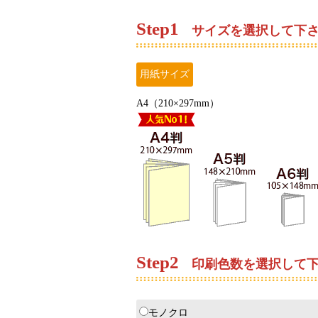
Step
1
サイズを選択して下
用紙サイズ
A4（210×297mm）
Step
2
印刷色数を選択して下
モノクロ