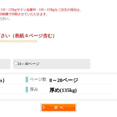
0・135kg/サテン金藤90・110・135kgをご注文の場合は、
印刷機で印刷させていただきます。
ださい。
さい（表紙４ページ含む）
ジ数の合計がご注文時のページ数となります。
24～40ページ
ページ数
mm）
8～20ページ
厚み
厚め(135kg)