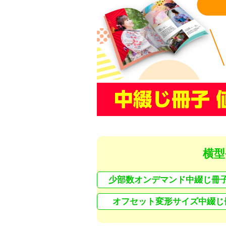
横型
少部数オンデマンド中綴じ冊
オフセット変形サイズ中綴じ