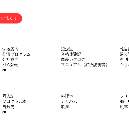
中綴じ冊子・モノクロ・A4サイズをさらに値下げしました。最大5万部
中綴じ冊子・A4サイズ・カラー 各種用紙を更に値下げしました
中綴じ冊子（カラー）A4／B5サイズ さらに値下げしました
ポスター
、
折パンフレット
、
中綴じ冊子（モノクロ）をさらに値下げし
中綴じ冊子・A4・B5変形サイズ（モノクロ） さらに値下げしました
中綴じ冊子（カラー）A4、B5、A5サイズ（5,000部まで）更に値下げし
学校案内
記念誌
報告
中綴じ冊子 A4/B5サイズの用紙「サテン金藤90～135kg」を値下げしまし
公演プログラム
合格体験記
過去
会社案内
商品カタログ
新刊
A6 サイズ中綴じ・モノクロ 全部数・全用紙・全納期 を値下げしまし
PTA会報
マニュアル（取扱説明書）
シラ
etc.
オフセット中綴じ・A4サイズ 5,000部～50,000部をさらに【値下げ】は
オフセット中綴じ冊子・A5変形カラー さらに【値下げ】はじめました！
中綴じ冊子・A4サイズ 100・300・500・1000・2000・3000部をさらに
同人誌
料理本
フリ
プログラム本
アルバム
郷土
自分史
歌集
絵本
etc.