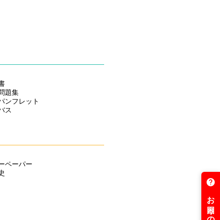
ご対応中！
ました
ました！
書
た！
問題集
パンフレット
た！
バス
じめました！
値下げ！
ーペーパー
史