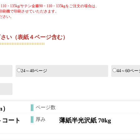
0・135kg/サテン金藤90・110・135kgをご注文の場合は、
印刷機で印刷させていただきます。
ださい。
さい（表紙４ページ含む）
ジ数の合計がご注文時のページ数となります。
24～40ページ
44～60ペー
ページ数
mm）
厚み
トコート
薄紙半光沢紙 70kg