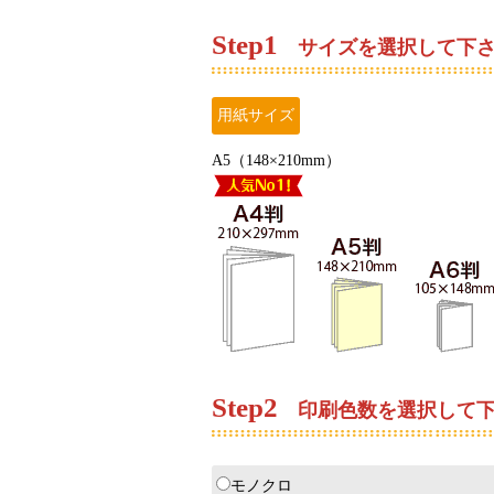
Step
1
サイズを選択して下
用紙サイズ
A5（148×210mm）
Step
2
印刷色数を選択して下
モノクロ