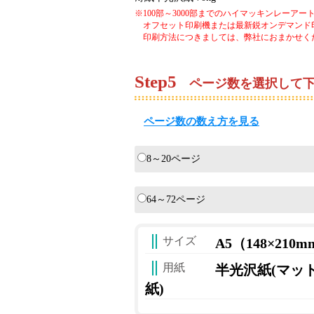
※100部～3000部までのハイマッキンレーアート11
オフセット印刷機または最新鋭オンデマンド
印刷方法につきましては、弊社におまかせく
Step
5
ページ数を選択して下
ページ数の数え方を見る
表紙4ページと本文のペー
8～20ページ
64～72ページ
サイズ
A5（148×210
用紙
半光沢紙(マッ
紙)