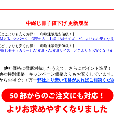
中綴じ冊子値下げ 更新履歴
【どこよりも安くお得！ 印刷通販最安値級！】
DMまるごとパック OPP封入 中綴じA4サイズ どこよりもお安くな
【どこよりも安くお得！ 印刷通販最安値級！】
中綴じ冊子（カラー）A4変形・A5変形サイズ どこよりもお安くなりま
【どこよりも安くお得！ 印刷通販最安値級！】
中綴じ冊子（モノクロ）B6サイズ どこよりもお安くなりました
他社価格に徹底対抗したうえで、
さらにポイント進呈 !
中綴じモノクロA4・B5サイズがどこよりもお安くなりました
他社特別価格・キャンペーン価格よりもお安くしています
中綴じモノクロ B6・A5サイズ どこよりも安く、さらに値下げしました
からお得です !
万一
弊社より安い価格があればご相談くだ
中綴じ冊子・A4サイズを、どこよりも安く値下げしました。
中綴じ冊子・モノクロ・B5サイズを、さらに値下げしました
中綴じ冊子・モノクロ・A6サイズをどこよりも安く値下げしました
中綴じ冊子・モノクロ・A5/B6 サイズをどこよりも安く値下げしました
中綴じ冊子・カラー・B6サイズ 7営業日を追加し、どこよりも安く値