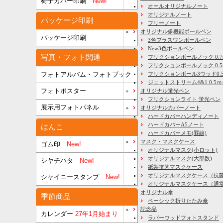
椅子カバー印刷
New!
オールオリジナルノート
オリジナルノート
パッケージ印刷
フリーノート
オリジナル多機能ボールペン
パッケージ印刷
3色プラスワンボールペン
New3色ボールペン
写真・フォト関連
フリクションボールノック 0.7
フリクションボールノック 0.5
フリクションボール3ウッド0.
フォトアルバム・フォトブック
ジェットストリーム4&1 0.5
フォトポスター
オリジナル蛍光ペン
フリクションライト 蛍光ペン
展示用フォトパネル
オリジナルカバーノート
ハードカバーハンディノート
ハードカバーA5ノート
はんこ
ハードカバーメモ(罫線)
マスク・マスクケース
ゴム印
New!
オリジナルマスク(小ロット)
オリジナルマスク(大部数)
シヤチハタ
New!
紙製抗菌マスクケース
オリジナルマスクケース（抗
シャイニースタンプ
New!
オリジナルマスクケース（通
オリジナル傘
季節商品
ベーシック折りたたみ傘
記念品
カレンダー
27年1月始まり
ラバーウッドフォトスタンド