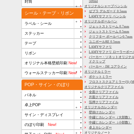
500ml
封筒
オリジナルシャープペンシル
ゼブラ デルガード 0.5mm
シール・テープ・リボン
LAMYサファリ ペンシル
オリジナルボールペン
ラベル・シール
ジェットストリーム 0.7mm
ジェットストリーム 0.5mm
ステッカー
クリフター ボールペン0.7mm
ユニボールRE 0.5mm
テープ
LAMYサファリ
LAMYサファリ ローラーボー
リボン
パーカー・ソネットオリジナル
ドクリップ
オリジナル本格壁紙印刷
New!
パーカー・IM コアライン
オリジナルミラー
ウォールステッカー印刷
New!
ポケットミラー
フロストスクエアミラー(S) (M) 
POP・サイン・のぼり
オリジナルクリアファイル
全面クリアファイル
パネル
片面クリアファイル
箔押クリアファイル
卓上POP
オリジナルカレンダー
壁掛けカレンダー
サイン・ディスプレイ
中綴じカレンダー（大部数）
中綴じカレンダー（小部数）
のぼり印刷
New!
卓上カレンダー
オリジナルノート