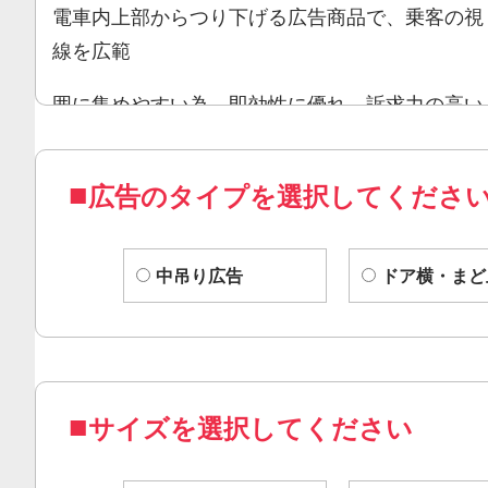
電車内上部からつり下げる広告商品で、乗客の視
線を広範
囲に集めやすい為、即効性に優れ、訴求力の高い
媒体です。
「Ｂ3 ワイド中吊り広告」の半分のサイズ。
広告のタイプを選択してくださ
中吊り広告
ドア横・まど
サイズを選択してください