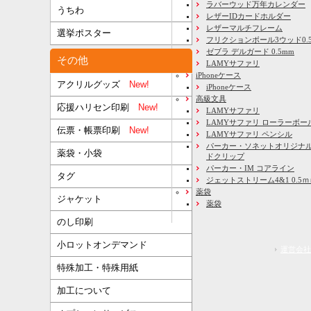
ラバーウッド万年カレンダー
うちわ
レザーIDカードホルダー
レザーマルチフレーム
選挙ポスター
フリクションボール3ウッド0.
ゼブラ デルガード 0.5mm
その他
LAMYサファリ
iPhoneケース
アクリルグッズ
New!
iPhoneケース
高級文具
応援ハリセン印刷
New!
LAMYサファリ
LAMYサファリ ローラーボー
伝票・帳票印刷
New!
LAMYサファリ ペンシル
パーカー・ソネットオリジナル
薬袋・小袋
ドクリップ
パーカー・IM コアライン
タグ
ジェットストリーム4&1 0.5
薬袋
ジャケット
薬袋
のし印刷
小ロットオンデマンド
運営会社
特殊加工・特殊用紙
加工について