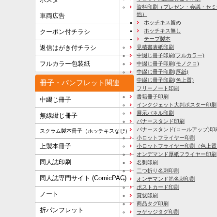
資料印刷
（プレゼン・会議・セミ
他）
車両広告
ホッチキス留め
ホッチキス無し
クーポン付チラシ
テープ製本
見積書表紙印刷
返信はがき付チラシ
中綴じ冊子印刷(フルカラー)
フルカラー包装紙
中綴じ冊子印刷(モノクロ)
中綴じ冊子印刷(厚紙)
中綴じ冊子印刷(色上質)
冊子・パンフレット関連
フリーノート印刷
書籍冊子印刷
中綴じ冊子
インクジェット大判ポスター印刷
展示パネル印刷
無線綴じ冊子
バナースタンド印刷
バナースタンド(ロールアップ)印
スクラム製本冊子（ホッチキスなし）
小ロットフライヤー印刷
上製本冊子
小ロットフライヤー印刷（色上質
オンデマンド厚紙フライヤー印刷
同人誌印刷
名刺印刷
二つ折り名刺印刷
同人誌専門サイト (ComicPAC)
オンデマンド箔名刺印刷
ポストカード印刷
ノート
賞状印刷
商品タグ印刷
折パンフレット
ラゲッジタグ印刷