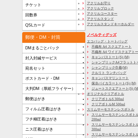
アクリルお守り
チケット
アクリルブロック
アクリルコースター
回数券
アクリルスタンド
アクリルスタンドキーホルダー
QSLカード
ノベルティグッズ
郵便・DM・封筒
エコバッグ・トートバッグ
不織布 A4 スクエアトート
DMまるごとパック
不織布 A4 ワイドスクエアト
キャンバストート(S) (M)
封入封緘サービス
シャンブリックA4フラットト
シャンブリック巾着(M)
宛名セット
クルリト ランチバッグ
キャンバスマリントート
ポストカード・DM
保冷バイカラートート(S) (M)
大判DM（厚紙フライヤー）
ジュートスクエアトート(S) (M) 
オリジナルクリアボトル
郵便はがき
クリアボトルS 300ml
クリアボトルM 500ml
フィルム圧着はがき
スリムサーモステンレスボトル
スリムサーモステンレスボトル
フチ糊圧着はがき
200ml
スリムサーモステンレスボト
ニス圧着はがき
300ml
スリムサーモステンレスボトル