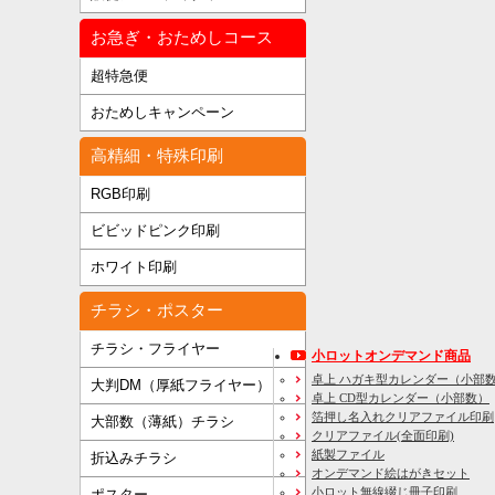
お急ぎ・おためしコース
超特急便
おためしキャンペーン
高精細・特殊印刷
RGB印刷
ビビッドピンク印刷
ホワイト印刷
チラシ・ポスター
チラシ・フライヤー
小ロットオンデマンド商品
卓上 ハガキ型カレンダー（小部
大判DM（厚紙フライヤー）
卓上 CD型カレンダー（小部数）
箔押し名入れクリアファイル印刷
大部数（薄紙）チラシ
クリアファイル(全面印刷)
紙製ファイル
折込みチラシ
オンデマンド絵はがきセット
小ロット無線綴じ冊子印刷
ポスター