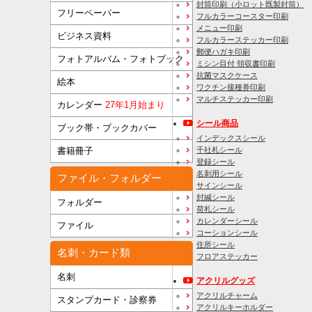
封筒印刷
（小ロット既製封筒）
フリーペーパー
フルカラーコースター印刷
メニュー印刷
ビジネス資料
フルカラーステッカー印刷
郵便ハガキ印刷
フォトアルバム・フォトブック
ミシン目付 領収書印刷
抗菌マスクケース
絵本
ワクチン接種券印刷
マルチステッカー印刷
カレンダー
27年1月始まり
シール商品
ブック帯・ブックカバー
インデックスシール
千社札シール
書籍冊子
登録シール
名刺用シール
ファイル・フォルダー
サインシール
封緘シール
フォルダー
荷札シール
カレンダーシール
ファイル
コーションシール
住所シール
名刺・カード類
フロアステッカー
名刺
アクリルグッズ
アクリルチャーム
スタンプカード・診察券
アクリルキーホルダー