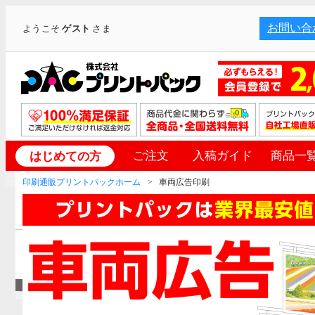
お問い合
ようこそ
ゲスト
さま
ご注文
入稿ガイド
商品一
はじめての方
印刷通販プリントパックホーム
車両広告印刷