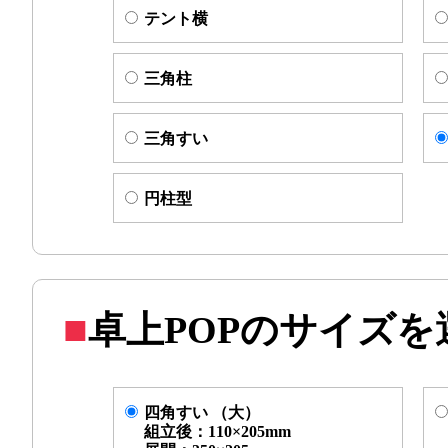
テント横
三角柱
三角すい
円柱型
卓上POPのサイズ
四角すい （大）
組立後：110×205mm