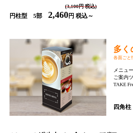
(3,100円 税込)
2,460
円柱型 5部
円 税込～
多く
各面ごと
メニュ
ご案内ツ
TAKE
四角柱