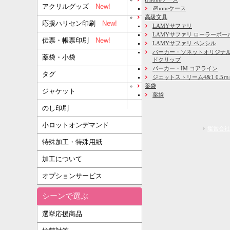
アクリルグッズ
New!
iPhoneケース
高級文具
応援ハリセン印刷
New!
LAMYサファリ
LAMYサファリ ローラーボー
伝票・帳票印刷
New!
LAMYサファリ ペンシル
パーカー・ソネットオリジナル
薬袋・小袋
ドクリップ
パーカー・IM コアライン
タグ
ジェットストリーム4&1 0.5
薬袋
ジャケット
薬袋
のし印刷
小ロットオンデマンド
運営会社
特殊加工・特殊用紙
加工について
オプションサービス
シーンで選ぶ
選挙応援商品