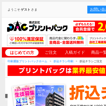
お問い合
ようこそ
ゲスト
さま
ご注文
入稿ガイド
商品一
はじめての方
印刷通販プリントパックホーム
折込チラシ印刷
折込チラシご注文