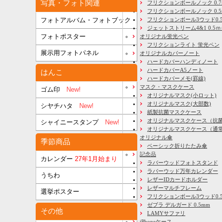
写真・フォト関連
フリクションボールノック 0.7
フリクションボールノック 0.5
フリクションボール3ウッド0.
フォトアルバム・フォトブック
ジェットストリーム4&1 0.5
フォトポスター
オリジナル蛍光ペン
フリクションライト 蛍光ペン
展示用フォトパネル
オリジナルカバーノート
ハードカバーハンディノート
ハードカバーA5ノート
はんこ
ハードカバーメモ(罫線)
マスク・マスクケース
ゴム印
New!
オリジナルマスク(小ロット)
オリジナルマスク(大部数)
シヤチハタ
New!
紙製抗菌マスクケース
オリジナルマスクケース（抗
シャイニースタンプ
New!
オリジナルマスクケース（通
オリジナル傘
季節商品
ベーシック折りたたみ傘
記念品
カレンダー
27年1月始まり
ラバーウッドフォトスタンド
ラバーウッド万年カレンダー
うちわ
レザーIDカードホルダー
レザーマルチフレーム
選挙ポスター
フリクションボール3ウッド0.
ゼブラ デルガード 0.5mm
その他
LAMYサファリ
iPhoneケース