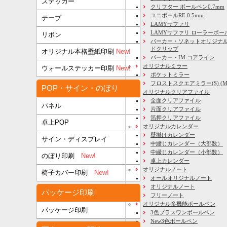
ステッカー
クリフター ボールペン0.7mm
ユニボールRE 0.5mm
テープ
LAMYサファリ
LAMYサファリ ローラーボー
リボン
パーカー・ソネットオリジナル
ドクリップ
オリジナル本格壁紙印刷
New!
パーカー・IM コアライン
オリジナルミラー
ウォールステッカー印刷
New!
ポケットミラー
フロストスクエアミラー(S) (M) 
POP・サイン・のぼり
オリジナルクリアファイル
全面クリアファイル
パネル
片面クリアファイル
箔押クリアファイル
卓上POP
オリジナルカレンダー
壁掛けカレンダー
サイン・ディスプレイ
中綴じカレンダー（大部数）
中綴じカレンダー（小部数）
のぼり印刷
New!
卓上カレンダー
オリジナルノート
椅子カバー印刷
New!
オールオリジナルノート
オリジナルノート
パッケージ印刷
フリーノート
オリジナル多機能ボールペン
パッケージ印刷
3色プラスワンボールペン
New3色ボールペン