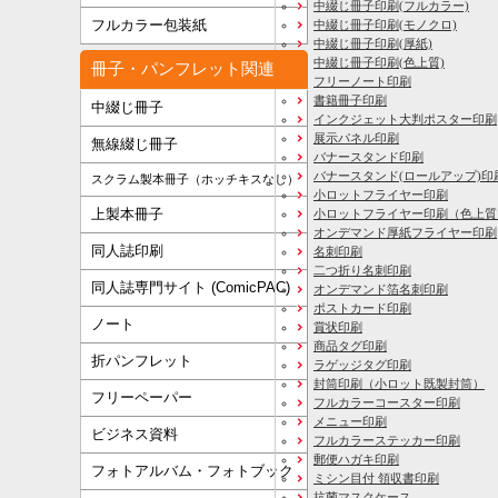
中綴じ冊子印刷(フルカラー)
フルカラー包装紙
中綴じ冊子印刷(モノクロ)
中綴じ冊子印刷(厚紙)
中綴じ冊子印刷(色上質)
冊子・パンフレット関連
フリーノート印刷
書籍冊子印刷
中綴じ冊子
インクジェット大判ポスター印刷
展示パネル印刷
無線綴じ冊子
バナースタンド印刷
バナースタンド(ロールアップ)印
スクラム製本冊子（ホッチキスなし）
小ロットフライヤー印刷
上製本冊子
小ロットフライヤー印刷（色上質
オンデマンド厚紙フライヤー印刷
同人誌印刷
名刺印刷
二つ折り名刺印刷
同人誌専門サイト (ComicPAC)
オンデマンド箔名刺印刷
ポストカード印刷
ノート
賞状印刷
商品タグ印刷
折パンフレット
ラゲッジタグ印刷
封筒印刷
（小ロット既製封筒）
フリーペーパー
フルカラーコースター印刷
メニュー印刷
ビジネス資料
フルカラーステッカー印刷
郵便ハガキ印刷
フォトアルバム・フォトブック
ミシン目付 領収書印刷
抗菌マスクケース