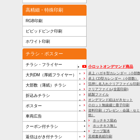
高精細・特殊印刷
RGB印刷
ビビッドピンク印刷
ホワイト印刷
チラシ・ポスター
チラシ・フライヤー
小ロットオンデマンド商品
卓上 ハガキ型カレンダー（小部
大判DM（厚紙フライヤー）
卓上 CD型カレンダー（小部数）
箔押し名入れクリアファイル印刷
大部数（薄紙）チラシ
クリアファイル(全面印刷)
紙製ファイル
折込みチラシ
オンデマンド絵はがきセット
小ロット無線綴じ冊子印刷
ポスター
資料印刷
（プレゼン・会議・セミ
他）
車両広告
ホッチキス留め
ホッチキス無し
クーポン付チラシ
テープ製本
見積書表紙印刷
返信はがき付チラシ