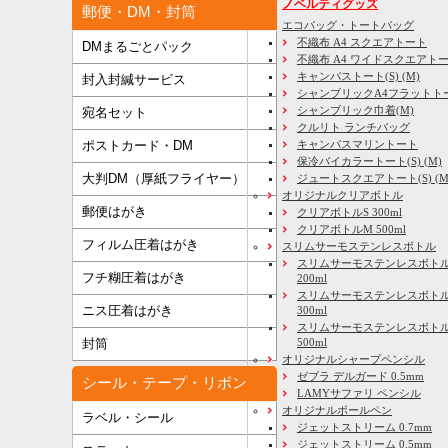
ノベルティグッズ
郵便・DM・封筒
エコバッグ・トートバッグ
不織布 A4 スクエアトート
DMまるごとパック
不織布 A4 ワイドスクエアト
キャンバストート(S) (M)
封入封緘サービス
シャンブリックA4フラットト
シャンブリック巾着(M)
宛名セット
クルリト ランチバッグ
キャンバスマリントート
ポストカード・DM
保冷バイカラートート(S) (M)
大判DM（厚紙フライヤー）
ジュートスクエアトート(S) (M) 
オリジナルクリアボトル
郵便はがき
クリアボトルS 300ml
クリアボトルM 500ml
フィルム圧着はがき
スリムサーモステンレスボトル
スリムサーモステンレスボトル
フチ糊圧着はがき
200ml
スリムサーモステンレスボト
ニス圧着はがき
300ml
スリムサーモステンレスボトル
500ml
封筒
オリジナルシャープペンシル
ゼブラ デルガード 0.5mm
シール・テープ・リボン
LAMYサファリ ペンシル
オリジナルボールペン
ラベル・シール
ジェットストリーム 0.7mm
ジェットストリーム 0.5mm