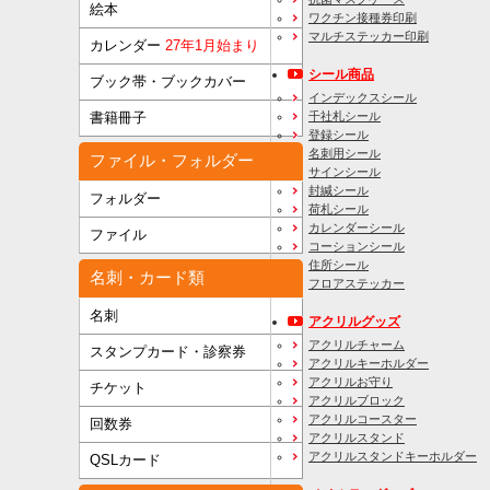
絵本
ワクチン接種券印刷
マルチステッカー印刷
カレンダー
27年1月始まり
シール商品
ブック帯・ブックカバー
インデックスシール
千社札シール
書籍冊子
登録シール
名刺用シール
ファイル・フォルダー
サインシール
封緘シール
フォルダー
荷札シール
カレンダーシール
ファイル
コーションシール
住所シール
名刺・カード類
フロアステッカー
名刺
アクリルグッズ
アクリルチャーム
スタンプカード・診察券
アクリルキーホルダー
アクリルお守り
チケット
アクリルブロック
アクリルコースター
回数券
アクリルスタンド
アクリルスタンドキーホルダー
QSLカード