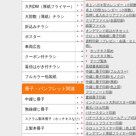
卓上 ハガキ型カレンダー（小部
大判DM（厚紙フライヤー）
卓上 CD型カレンダー（小部数）
箔押し名入れクリアファイル印刷
大部数（薄紙）チラシ
クリアファイル(全面印刷)
紙製ファイル
折込みチラシ
オンデマンド絵はがきセット
小ロット無線綴じ冊子印刷
ポスター
資料印刷
（プレゼン・会議・セミ
他）
車両広告
ホッチキス留め
ホッチキス無し
クーポン付チラシ
テープ製本
見積書表紙印刷
返信はがき付チラシ
中綴じ冊子印刷(フルカラー)
フルカラー包装紙
中綴じ冊子印刷(モノクロ)
中綴じ冊子印刷(厚紙)
中綴じ冊子印刷(色上質)
冊子・パンフレット関連
フリーノート印刷
書籍冊子印刷
中綴じ冊子
インクジェット大判ポスター印刷
展示パネル印刷
無線綴じ冊子
バナースタンド印刷
バナースタンド(ロールアップ)印
スクラム製本冊子（ホッチキスなし）
小ロットフライヤー印刷
上製本冊子
小ロットフライヤー印刷（色上質
オンデマンド厚紙フライヤー印刷