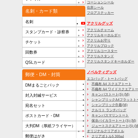
コーションシール
住所シール
名刺・カード類
フロアステッカー
名刺
アクリルグッズ
アクリルチャーム
スタンプカード・診察券
アクリルキーホルダー
アクリルお守り
チケット
アクリルブロック
アクリルコースター
回数券
アクリルスタンド
アクリルスタンドキーホルダー
QSLカード
ノベルティグッズ
郵便・DM・封筒
エコバッグ・トートバッグ
不織布 A4 スクエアトート
DMまるごとパック
不織布 A4 ワイドスクエアト
キャンバストート(S) (M)
封入封緘サービス
シャンブリックA4フラットト
シャンブリック巾着(M)
宛名セット
クルリト ランチバッグ
キャンバスマリントート
ポストカード・DM
保冷バイカラートート(S) (M)
大判DM（厚紙フライヤー）
ジュートスクエアトート(S) (M) 
オリジナルクリアボトル
郵便はがき
クリアボトルS 300ml