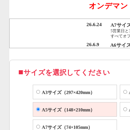
オンデマン
行うことで、従来のオンデマンド印刷機より
オフセット印刷に近い品質を実現いたしまし
26.6.24
A7サイ
5営業日と
すべてオ
コピー機やレーザープリンター等によくある色ムラや汚れ
26.6.9
A6サイ
5営業日と
すべてオフ
サイズを選択してください
A3サイズ（297×420mm）
A5サイズ（148×210mm）
A7サイズ（74×105mm）