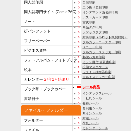
同人誌印刷
名刺印刷
二つ折り名刺印刷
同人誌専門サイト (ComicPAC)
オンデマンド箔名刺印刷
ポストカード印刷
ノート
賞状印刷
商品タグ印刷
折パンフレット
ラゲッジタグ印刷
封筒印刷
（小ロット既製封筒）
フリーペーパー
フルカラーコースター印刷
メニュー印刷
ビジネス資料
フルカラーステッカー印刷
郵便ハガキ印刷
フォトアルバム・フォトブック
ミシン目付 領収書印刷
抗菌マスクケース
絵本
ワクチン接種券印刷
マルチステッカー印刷
カレンダー
27年1月始まり
シール商品
ブック帯・ブックカバー
インデックスシール
千社札シール
書籍冊子
登録シール
名刺用シール
ファイル・フォルダー
サインシール
封緘シール
フォルダー
荷札シール
カレンダーシール
ファイル