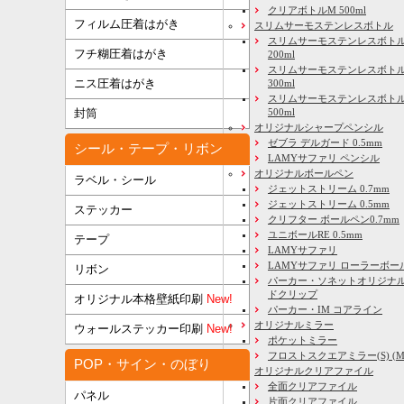
クリアボトルM 500ml
フィルム圧着はがき
スリムサーモステンレスボトル
スリムサーモステンレスボトル
フチ糊圧着はがき
200ml
スリムサーモステンレスボト
ニス圧着はがき
300ml
スリムサーモステンレスボトル
500ml
封筒
オリジナルシャープペンシル
ゼブラ デルガード 0.5mm
シール・テープ・リボン
LAMYサファリ ペンシル
オリジナルボールペン
ラベル・シール
ジェットストリーム 0.7mm
ジェットストリーム 0.5mm
ステッカー
クリフター ボールペン0.7mm
ユニボールRE 0.5mm
テープ
LAMYサファリ
LAMYサファリ ローラーボー
リボン
パーカー・ソネットオリジナル
ドクリップ
オリジナル本格壁紙印刷
New!
パーカー・IM コアライン
オリジナルミラー
ウォールステッカー印刷
New!
ポケットミラー
フロストスクエアミラー(S) (M) 
POP・サイン・のぼり
オリジナルクリアファイル
全面クリアファイル
パネル
片面クリアファイル