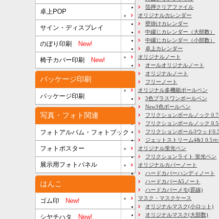
箔押クリアファイル
卓上POP
オリジナルカレンダー
壁掛けカレンダー
サイン・ディスプレイ
中綴じカレンダー（大部数）
中綴じカレンダー（小部数）
のぼり印刷
New!
卓上カレンダー
オリジナルノート
椅子カバー印刷
New!
オールオリジナルノート
オリジナルノート
パッケージ印刷
フリーノート
オリジナル多機能ボールペン
パッケージ印刷
3色プラスワンボールペン
New3色ボールペン
写真・フォト関連
フリクションボールノック 0.7
フリクションボールノック 0.5
フリクションボール3ウッド0.
フォトアルバム・フォトブック
ジェットストリーム4&1 0.5
フォトポスター
オリジナル蛍光ペン
フリクションライト 蛍光ペン
展示用フォトパネル
オリジナルカバーノート
ハードカバーハンディノート
ハードカバーA5ノート
はんこ
ハードカバーメモ(罫線)
マスク・マスクケース
ゴム印
New!
オリジナルマスク(小ロット)
オリジナルマスク(大部数)
シヤチハタ
New!