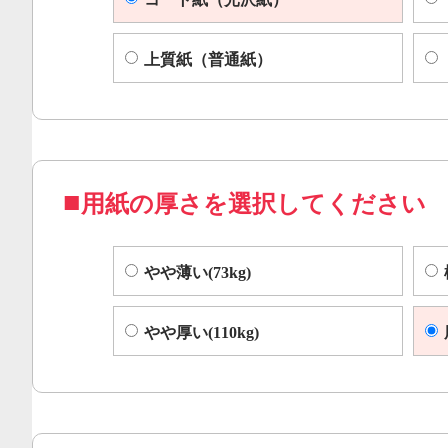
上質紙（普通紙）
用紙の厚さを選択してください
やや薄い(73kg)
やや厚い(110kg)