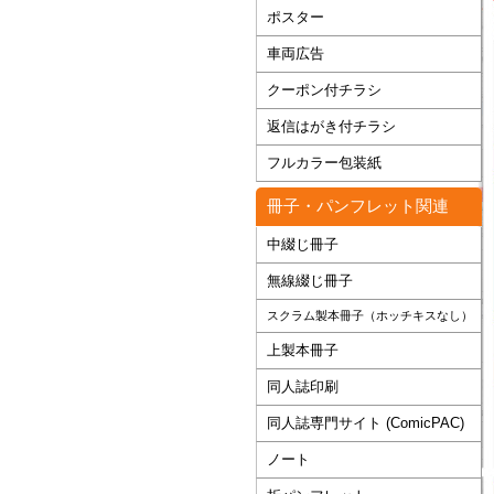
ポスター
車両広告
クーポン付チラシ
返信はがき付チラシ
フルカラー包装紙
冊子・パンフレット関連
中綴じ冊子
無線綴じ冊子
スクラム製本冊子（ホッチキスなし）
上製本冊子
同人誌印刷
同人誌専門サイト (ComicPAC)
ノート