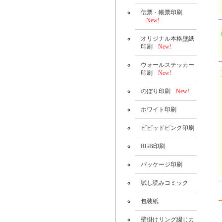
伝票・帳票印刷
New!
オリジナル本格壁紙
印刷
New!
ウォールステッカー
印刷
New!
のぼり印刷
New!
ホワイト印刷
ビビッドピンク印刷
RGB印刷
パッケージ印刷
試し読みコミック
包装紙
壁掛けリング綴じカ