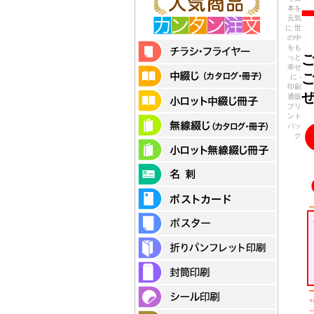
本を
元気
に 世
の中
をも
っと
幸せ
に -
印刷
通販
プリ
ント
パッ
ク