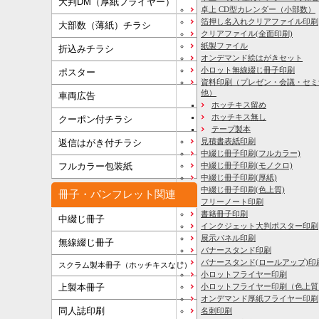
大判DM（厚紙フライヤー）
卓上 CD型カレンダー（小部数）
箔押し名入れクリアファイル印刷
大部数（薄紙）チラシ
クリアファイル(全面印刷)
紙製ファイル
折込みチラシ
オンデマンド絵はがきセット
小ロット無線綴じ冊子印刷
ポスター
資料印刷
（プレゼン・会議・セミ
他）
車両広告
ホッチキス留め
ホッチキス無し
クーポン付チラシ
テープ製本
見積書表紙印刷
返信はがき付チラシ
中綴じ冊子印刷(フルカラー)
フルカラー包装紙
中綴じ冊子印刷(モノクロ)
中綴じ冊子印刷(厚紙)
中綴じ冊子印刷(色上質)
冊子・パンフレット関連
フリーノート印刷
書籍冊子印刷
中綴じ冊子
インクジェット大判ポスター印刷
展示パネル印刷
無線綴じ冊子
バナースタンド印刷
バナースタンド(ロールアップ)印
スクラム製本冊子（ホッチキスなし）
小ロットフライヤー印刷
上製本冊子
小ロットフライヤー印刷（色上質
オンデマンド厚紙フライヤー印刷
同人誌印刷
名刺印刷