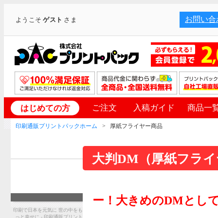
お問い合
ようこそ
ゲスト
さま
ご注文
入稿ガイド
商品一
はじめての方
印刷通販プリントパックホーム
厚紙フライヤー商品
大判DM（厚紙フライ
ー！大きめのDMとし
印刷で日本を元気に 世の中をも
っと幸せに - 印刷通販プリント