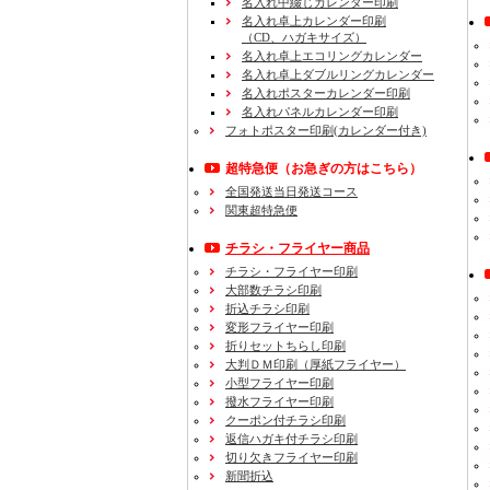
名入れ中綴じカレンダー印刷
名入れ卓上カレンダー印刷
（CD、ハガキサイズ）
名入れ卓上エコリングカレンダー
名入れ卓上ダブルリングカレンダー
名入れポスターカレンダー印刷
名入れパネルカレンダー印刷
フォトポスター印刷(カレンダー付き)
超特急便
（お急ぎの方はこちら）
全国発送当日発送コース
関東超特急便
チラシ・フライヤー商品
チラシ・フライヤー印刷
大部数チラシ印刷
折込チラシ印刷
変形フライヤー印刷
折りセットちらし印刷
大判ＤＭ印刷（厚紙フライヤー）
小型フライヤー印刷
撥水フライヤー印刷
クーポン付チラシ印刷
返信ハガキ付チラシ印刷
切り欠きフライヤー印刷
新聞折込