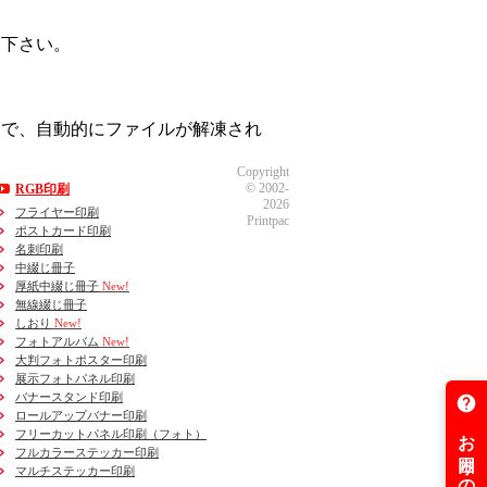
て下さい。
とで、自動的にファイルが解凍され
Copyright
© 2002-
RGB印刷
2026
フライヤー印刷
Printpac
ポストカード印刷
名刺印刷
中綴じ冊子
厚紙中綴じ冊子
New!
無線綴じ冊子
しおり
New!
フォトアルバム
New!
大判フォトポスター印刷
展示フォトパネル印刷
バナースタンド印刷
ロールアップバナー印刷
フリーカットパネル印刷（フォト）
フルカラーステッカー印刷
マルチステッカー印刷