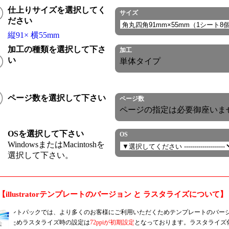
仕上りサイズを選択してく
サイズ
ださい
縦91× 横55mm
加工の種類を選択して下さ
加工
い
単体タイプ
ページ数を選択して下さい
ページ数
ページの指定は必要御座いま
OSを選択して下さい
OS
WindowsまたはMacintoshを
選択して下さい。
【illustratorテンプレートのバージョン と ラスタライズについて】
プリントパックでは、より多くのお客様にご利用いただくためテンプレートのバー
そのためラスタライズ時の設定は
72ppiが初期設定
となっております。ラスタライズ化・il