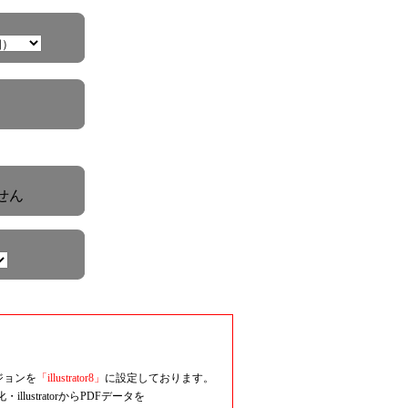
せん
ジョンを
「illustrator8」
に設定しております。
lustratorからPDFデータを