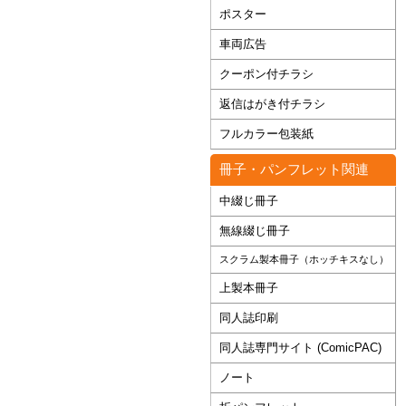
ポスター
車両広告
クーポン付チラシ
返信はがき付チラシ
フルカラー包装紙
冊子・パンフレット関連
中綴じ冊子
無線綴じ冊子
スクラム製本冊子（ホッチキスなし）
上製本冊子
同人誌印刷
同人誌専門サイト (ComicPAC)
ノート