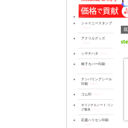
シャイニースタンプ
New!
圧
アクリルグッズ
New!
シヤチハタ
New!
椅子カバー印刷
New!
ナンバリングシール
印刷
New!
ゴム印
New!
オリジナルノート リン
New!
グ製本
応援ハリセン印刷
New!