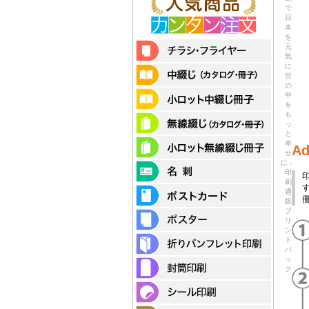
で
日
本
を
元
気
に
世
の
中
を
も
っ
と
幸
Ad
せ
に -
印
刷
通
販
プ
リ
ン
ト
パ
ッ
ク