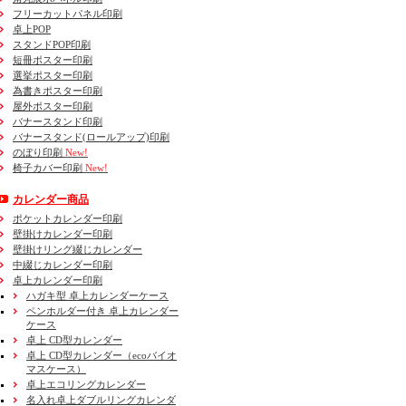
フリーカットパネル印刷
卓上POP
スタンドPOP印刷
短冊ポスター印刷
選挙ポスター印刷
為書きポスター印刷
屋外ポスター印刷
バナースタンド印刷
バナースタンド(ロールアップ)印刷
のぼり印刷
New!
椅子カバー印刷
New!
カレンダー商品
ポケットカレンダー印刷
壁掛けカレンダー印刷
壁掛けリング綴じカレンダー
中綴じカレンダー印刷
卓上カレンダー印刷
ハガキ型 卓上カレンダーケース
ペンホルダー付き 卓上カレンダー
ケース
卓上 CD型カレンダー
卓上 CD型カレンダー（ecoバイオ
マスケース）
卓上エコリングカレンダー
名入れ卓上ダブルリングカレンダ