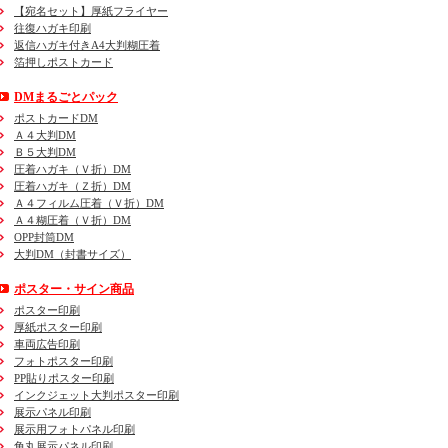
【宛名セット】厚紙フライヤー
往復ハガキ印刷
返信ハガキ付きA4大判糊圧着
箔押しポストカード
DMまるごとパック
ポストカードDM
Ａ４大判DM
Ｂ５大判DM
圧着ハガキ（Ｖ折）DM
圧着ハガキ（Ｚ折）DM
Ａ４フィルム圧着（Ｖ折）DM
Ａ４糊圧着（Ｖ折）DM
OPP封筒DM
大判DM（封書サイズ）
ポスター・サイン商品
ポスター印刷
厚紙ポスター印刷
車両広告印刷
フォトポスター印刷
PP貼りポスター印刷
インクジェット大判ポスター印刷
展示パネル印刷
展示用フォトパネル印刷
角丸展示パネル印刷