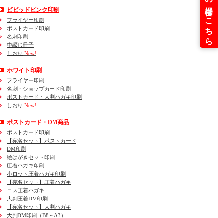
ビビッドピンク印刷
フライヤー印刷
ポストカード印刷
名刺印刷
中綴じ冊子
しおり
New!
ホワイト印刷
フライヤー印刷
名刺・ショップカード印刷
ポストカード・大判ハガキ印刷
しおり
New!
ポストカード・DM商品
ポストカード印刷
【宛名セット】ポストカード
DM印刷
絵はがきセット印刷
圧着ハガキ印刷
小ロット圧着ハガキ印刷
【宛名セット】圧着ハガキ
ニス圧着ハガキ
大判圧着DM印刷
【宛名セット】大判ハガキ
大判DM印刷（B8～A3）