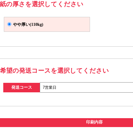
B5サイズ V折
紙の厚さを選択してください
仕上がりサイズ（W182×H257mm) 展開サイズ
やや厚い(110kg)
希望の発送コースを選択してください
発送コース
A5サイズ V折
仕上がりサイズ（W148×H210mm) 展開サイズ
印刷内容