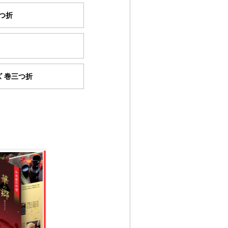
三つ折
（W420×H297mm)
 巻三つ折
イズ（W622×H297mm)