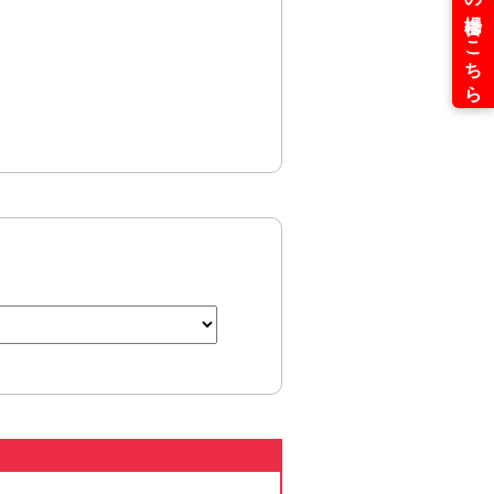
（W358×H257mm)
（W290×H210mm)