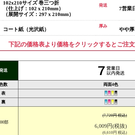
102x210サイズ 巻三つ折
発送
（仕上げ：102 x 210mm）
7営業
（展開サイズ：297 x 210mm）
厚み
コート紙（光沢紙）
やや厚い
下記の価格表より価格をクリックするとご注文
長3封筒サイズ V折
仕上がりサイズ（W120×H235mm) 展開
発送
色数
両面4色
表
裏
(7,720円 税込)
100部
6,009円(税抜)
(6,610円 税込)