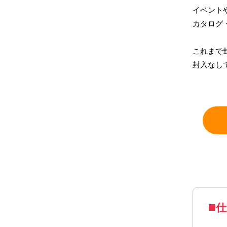
イベント
カタログ
これまで
封入なし
仕上
糊付
デザ
仕
※糊