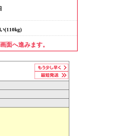
日
(110kg)
画面へ進みます。
サイズ（W234×H235mm)