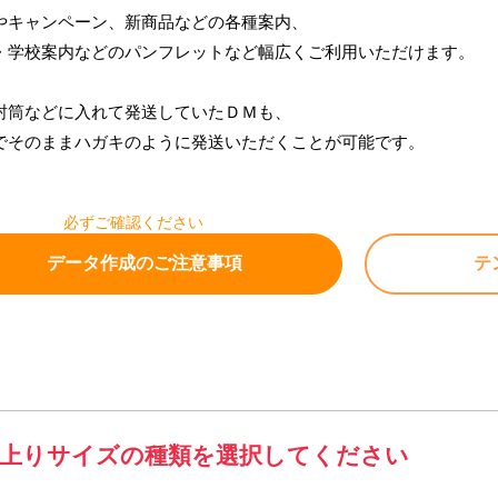
やキャンペーン、新商品などの各種案内、
・学校案内などのパンフレットなど幅広くご利用いただけます。
封筒などに入れて発送していたＤＭも、
でそのままハガキのように発送いただくことが可能です。
必ずご確認ください
データ作成のご注意事項
テ
がり線より
内側に10㎜は糊づけを行います。
け部分は印刷をすることができませんので、
インは避けていただきますようお願いいたします。
上りサイズの種類を選択してください
付け部分・開封スペースは仕上がりサイズに含みます