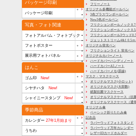
パッケージ印刷
フリーノート
オリジナル多機能ボールペン
パッケージ印刷
3色プラスワンボールペン
New3色ボールペン
写真・フォト関連
フリクションボールノック 0.7
フリクションボールノック 0.5
フリクションボール3ウッド0.
フォトアルバム・フォトブック
ジェットストリーム4&1 0.5
フォトポスター
オリジナル蛍光ペン
フリクションライト 蛍光ペン
展示用フォトパネル
オリジナルカバーノート
ハードカバーハンディノート
ハードカバーA5ノート
はんこ
ハードカバーメモ(罫線)
マスク・マスクケース
ゴム印
New!
オリジナルマスク(小ロット)
オリジナルマスク(大部数)
シヤチハタ
New!
紙製抗菌マスクケース
オリジナルマスクケース（抗
シャイニースタンプ
New!
オリジナルマスクケース（通
オリジナル傘
季節商品
ベーシック折りたたみ傘
記念品
カレンダー
27年1月始まり
ラバーウッドフォトスタンド
ラバーウッド万年カレンダー
うちわ
レザーIDカードホルダー