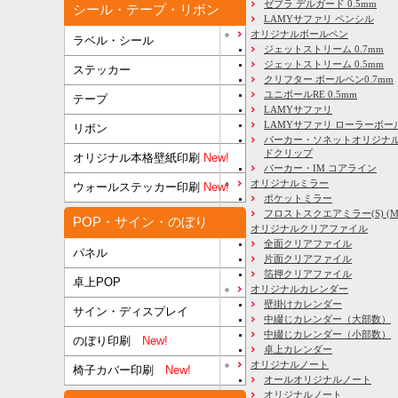
ゼブラ デルガード 0.5mm
シール・テープ・リボン
LAMYサファリ ペンシル
オリジナルボールペン
ラベル・シール
ジェットストリーム 0.7mm
ジェットストリーム 0.5mm
ステッカー
クリフター ボールペン0.7mm
ユニボールRE 0.5mm
テープ
LAMYサファリ
LAMYサファリ ローラーボー
リボン
パーカー・ソネットオリジナル
ドクリップ
オリジナル本格壁紙印刷
New!
パーカー・IM コアライン
オリジナルミラー
ウォールステッカー印刷
New!
ポケットミラー
フロストスクエアミラー(S) (M) 
POP・サイン・のぼり
オリジナルクリアファイル
全面クリアファイル
パネル
片面クリアファイル
箔押クリアファイル
卓上POP
オリジナルカレンダー
壁掛けカレンダー
サイン・ディスプレイ
中綴じカレンダー（大部数）
中綴じカレンダー（小部数）
のぼり印刷
New!
卓上カレンダー
オリジナルノート
椅子カバー印刷
New!
オールオリジナルノート
オリジナルノート