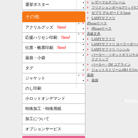
レザーマルチフレーム
選挙ポスター
フリクションボール3ウッド0.
ゼブラ デルガード 0.5mm
その他
LAMYサファリ
iPhoneケース
アクリルグッズ
New!
iPhoneケース
高級文具
応援ハリセン印刷
New!
LAMYサファリ
LAMYサファリ ローラーボー
伝票・帳票印刷
New!
LAMYサファリ ペンシル
パーカー・ソネットオリジナル
薬袋・小袋
ドクリップ
パーカー・IM コアライン
タグ
ジェットストリーム4&1 0.5
薬袋
ジャケット
薬袋
のし印刷
小ロットオンデマンド
運営会社
特殊加工・特殊用紙
加工について
オプションサービス