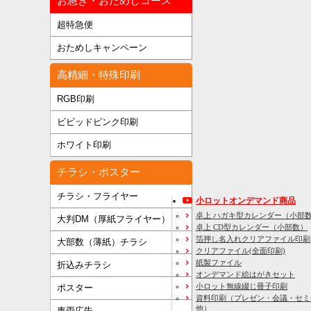
お急ぎ・おためしコース
超特急便
おためしキャンペーン
高精細・特殊印刷
RGB印刷
ビビッドピンク印刷
ホワイト印刷
チラシ・ポスター
チラシ・フライヤー
小ロットオンデマンド商品
卓上 ハガキ型カレンダー（小部
大判DM（厚紙フライヤー）
卓上 CD型カレンダー（小部数）
箔押し名入れクリアファイル印刷
大部数（薄紙）チラシ
クリアファイル(全面印刷)
紙製ファイル
折込みチラシ
オンデマンド絵はがきセット
小ロット無線綴じ冊子印刷
ポスター
資料印刷
（プレゼン・会議・セミ
他）
車両広告