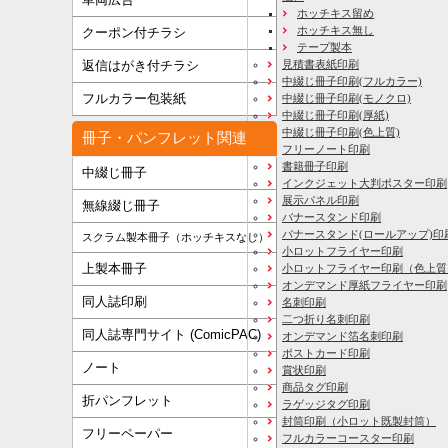
ホッチキス留め
ホッチキス無し
クーポン付チラシ
テープ製本
見積書表紙印刷
返信はがき付チラシ
中綴じ冊子印刷(フルカラー)
フルカラー包装紙
中綴じ冊子印刷(モノクロ)
中綴じ冊子印刷(厚紙)
中綴じ冊子印刷(色上質)
冊子・パンフレット関連
フリーノート印刷
書籍冊子印刷
中綴じ冊子
インクジェット大判ポスター印刷
展示パネル印刷
無線綴じ冊子
バナースタンド印刷
バナースタンド(ロールアップ)印
スクラム製本冊子（ホッチキスなし）
小ロットフライヤー印刷
上製本冊子
小ロットフライヤー印刷（色上質
オンデマンド厚紙フライヤー印刷
同人誌印刷
名刺印刷
二つ折り名刺印刷
同人誌専門サイト (ComicPAC)
オンデマンド箔名刺印刷
ポストカード印刷
ノート
賞状印刷
商品タグ印刷
折パンフレット
ラゲッジタグ印刷
封筒印刷
（小ロット既製封筒）
フリーペーパー
フルカラーコースター印刷