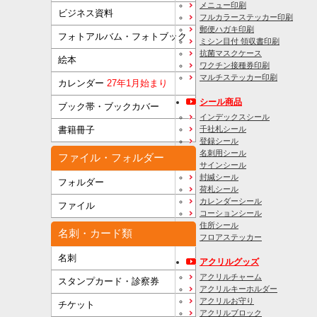
メニュー印刷
ビジネス資料
フルカラーステッカー印刷
郵便ハガキ印刷
フォトアルバム・フォトブック
ミシン目付 領収書印刷
抗菌マスクケース
絵本
ワクチン接種券印刷
マルチステッカー印刷
カレンダー
27年1月始まり
シール商品
ブック帯・ブックカバー
インデックスシール
千社札シール
書籍冊子
登録シール
名刺用シール
ファイル・フォルダー
サインシール
封緘シール
フォルダー
荷札シール
カレンダーシール
ファイル
コーションシール
住所シール
名刺・カード類
フロアステッカー
名刺
アクリルグッズ
アクリルチャーム
スタンプカード・診察券
アクリルキーホルダー
アクリルお守り
チケット
アクリルブロック