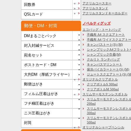
アクリルコースター
回数券
アクリルスタンド
アクリルスタンドキーホルダー
QSLカード
ノベルティグッズ
郵便・DM・封筒
エコバッグ・トートバッグ
不織布 A4 スクエアトート
DMまるごとパック
不織布 A4 ワイドスクエアト
キャンバストート(S) (M)
封入封緘サービス
シャンブリックA4フラットト
シャンブリック巾着(M)
宛名セット
クルリト ランチバッグ
キャンバスマリントート
ポストカード・DM
保冷バイカラートート(S) (M)
大判DM（厚紙フライヤー）
ジュートスクエアトート(S) (M) 
オリジナルクリアボトル
郵便はがき
クリアボトルS 300ml
クリアボトルM 500ml
フィルム圧着はがき
スリムサーモステンレスボトル
スリムサーモステンレスボトル
フチ糊圧着はがき
200ml
スリムサーモステンレスボト
ニス圧着はがき
300ml
スリムサーモステンレスボトル
500ml
封筒
オリジナルシャープペンシル