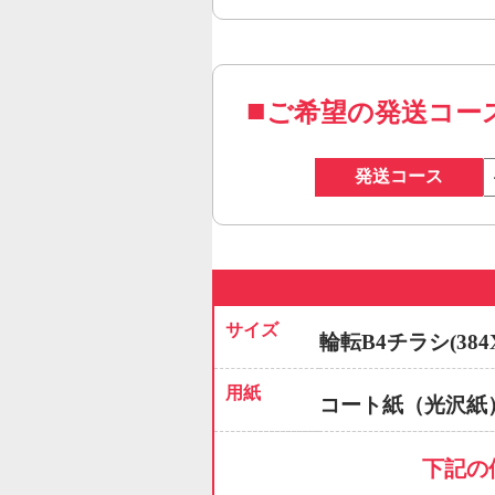
ご希望の発送コー
発送コース
サイズ
輪転B4チラシ(384X
用紙
コート紙（光沢紙
下記の