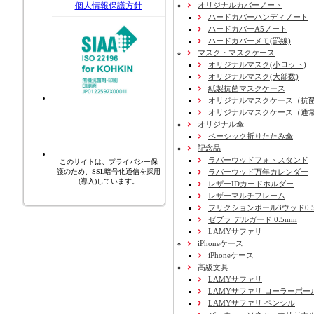
オリジナルカバーノート
個人情報保護方針
ハードカバーハンディノート
ハードカバーA5ノート
ハードカバーメモ(罫線)
マスク・マスクケース
オリジナルマスク(小ロット)
オリジナルマスク(大部数)
紙製抗菌マスクケース
オリジナルマスクケース（抗
オリジナルマスクケース（通
オリジナル傘
ベーシック折りたたみ傘
記念品
ラバーウッドフォトスタンド
このサイトは、プライバシー保
ラバーウッド万年カレンダー
護のため、SSL暗号化通信を採用
(導入)しています。
レザーIDカードホルダー
レザーマルチフレーム
フリクションボール3ウッド0.
ゼブラ デルガード 0.5mm
LAMYサファリ
iPhoneケース
iPhoneケース
高級文具
LAMYサファリ
LAMYサファリ ローラーボー
LAMYサファリ ペンシル