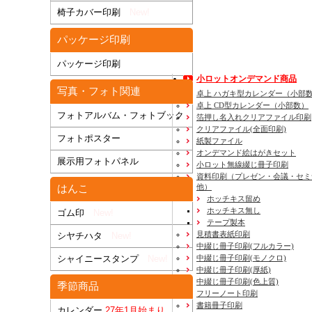
椅子カバー印刷
New!
パッケージ印刷
パッケージ印刷
小ロットオンデマンド商品
写真・フォト関連
卓上 ハガキ型カレンダー（小部
卓上 CD型カレンダー（小部数）
フォトアルバム・フォトブック
箔押し名入れクリアファイル印刷
クリアファイル(全面印刷)
フォトポスター
紙製ファイル
オンデマンド絵はがきセット
展示用フォトパネル
小ロット無線綴じ冊子印刷
資料印刷
（プレゼン・会議・セミ
他）
はんこ
ホッチキス留め
ホッチキス無し
ゴム印
New!
テープ製本
見積書表紙印刷
シヤチハタ
New!
中綴じ冊子印刷(フルカラー)
中綴じ冊子印刷(モノクロ)
シャイニースタンプ
New!
中綴じ冊子印刷(厚紙)
中綴じ冊子印刷(色上質)
季節商品
フリーノート印刷
書籍冊子印刷
カレンダー
27年1月始まり