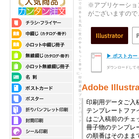
※アプリケーショ
で
日
がございますので
本
を
元
気
に
世
の
中
を
も
▶ ポストカ
っ
と
幸
ダウンロードして
せ
に -
印
刷
Adobe Illu
通
販
プ
リ
印刷用データご入
ン
ト
テンプレートファ
パ
ッ
はご入稿前のチェ
ク
冊子物のテンプレ
の順番はそのまま