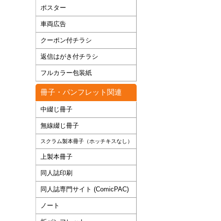
ポスター
車両広告
クーポン付チラシ
返信はがき付チラシ
フルカラー包装紙
冊子・パンフレット関連
中綴じ冊子
無線綴じ冊子
スクラム製本冊子（ホッチキスなし）
上製本冊子
同人誌印刷
同人誌専門サイト (ComicPAC)
ノート