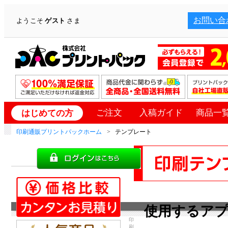
お問い合
ようこそ
ゲスト
さま
ご注文
入稿ガイド
商品一
はじめての方
印刷通販プリントパックホーム
テンプレート
使用するア
印
刷