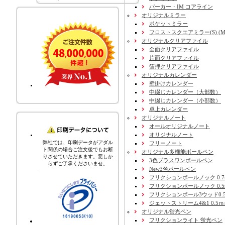
パーカー・IM コアライン
オリジナルミラー
ポケットミラー
フロストスクエアミラー(S) (M) 
オリジナルクリアファイル
全面クリアファイル
片面クリアファイル
箔押クリアファイル
オリジナルカレンダー
壁掛けカレンダー
中綴じカレンダー（大部数）
中綴じカレンダー（小部数）
卓上カレンダー
オリジナルノート
オールオリジナルノート
オリジナルノート
弊社では、印刷データがアダル
フリーノート
ト関係の場合ご注文後でもお断
オリジナル多機能ボールペン
りさせていただきます。悪しか
3色プラスワンボールペン
らずご了承くださいませ。
New3色ボールペン
フリクションボールノック 0.7
フリクションボールノック 0.5
フリクションボール3ウッド0.
ジェットストリーム4&1 0.5
オリジナル蛍光ペン
フリクションライト 蛍光ペン