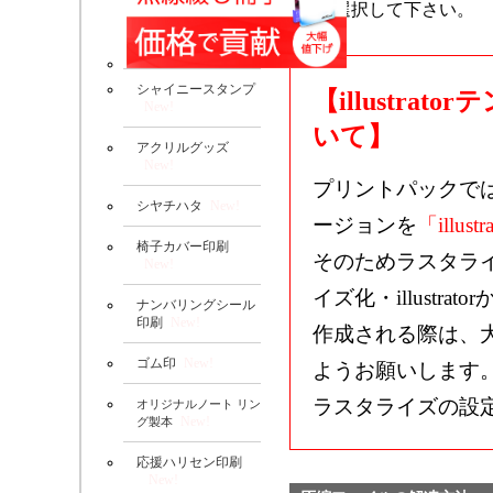
選択して下さい。
シャイニースタンプ
【illustr
New!
いて】
アクリルグッズ
New!
プリントパックで
シヤチハタ
New!
ージョンを
「illustr
椅子カバー印刷
そのためラスタラ
New!
イズ化・illustrat
ナンバリングシール
印刷
New!
作成される際は、
ゴム印
New!
ようお願いします
ラスタライズの設
オリジナルノート リン
New!
グ製本
応援ハリセン印刷
New!