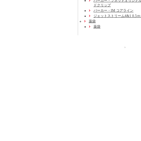
パーカー・ソネットオリジナル
ドクリップ
パーカー・IM コアライン
ジェットストリーム4&1 0.5
薬袋
薬袋
運営会社