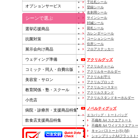
千社札シール
オプションサービス
登録シール
名刺用シール
シーンで選ぶ
サインシール
封緘シール
荷札シール
選挙応援商品
カレンダーシール
コーションシール
抗菌対策
住所シール
展示会向け商品
フロアステッカー
ウェディング準備
アクリルグッズ
アクリルチャーム
コミック・同人・自費出版
アクリルキーホルダー
アクリルお守り
美容室・サロン
アクリルブロック
アクリルコースター
教育関係・塾・スクール
アクリルスタンド
アクリルスタンドキーホルダー
小売店
ノベルティグッズ
病院・診療所・支援商品特集
エコバッグ・トートバッグ
飲食店支援商品特集
不織布 A4 スクエアトート
不織布 A4 ワイドスクエアト
キャンバストート(S) (M)
シャンブリックA4フラットト