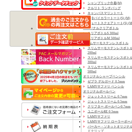
シャンブリック巾着(M)
クルリト ランチバッグ
キャンバスマリントート
保冷バイカラートート(S) (M)
ジュートスクエアトート(S) (M) 
オリジナルクリアボトル
クリアボトルS 300ml
クリアボトルM 500ml
スリムサーモステンレスボトル
スリムサーモステンレスボトル
200ml
スリムサーモステンレスボト
300ml
スリムサーモステンレスボトル
500ml
オリジナルシャープペンシル
ゼブラ デルガード 0.5mm
LAMYサファリ ペンシル
オリジナルボールペン
ジェットストリーム 0.7mm
ジェットストリーム 0.5mm
クリフター ボールペン0.7mm
ユニボールRE 0.5mm
LAMYサファリ
LAMYサファリ ローラーボー
パーカー・ソネットオリジナル
ドクリップ