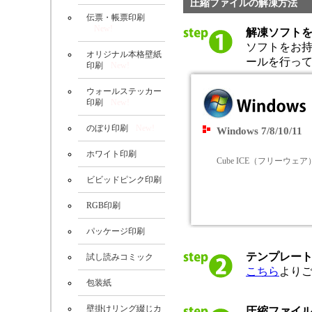
圧縮ファイルの解凍方法
伝票・帳票印刷
New!
解凍ソフト
ソフトをお
オリジナル本格壁紙
ールを行っ
印刷
New!
ウォールステッカー
印刷
New!
のぼり印刷
New!
Windows 7/8/10/11
ホワイト印刷
Cube ICE（フリーウェア
ビビッドピンク印刷
RGB印刷
パッケージ印刷
テンプレー
試し読みコミック
こちら
より
包装紙
壁掛けリング綴じカ
圧縮ファイ