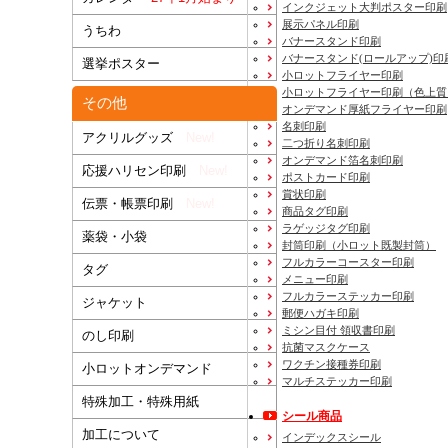
インクジェット大判ポスター印刷
展示パネル印刷
うちわ
バナースタンド印刷
バナースタンド(ロールアップ)印
選挙ポスター
小ロットフライヤー印刷
小ロットフライヤー印刷（色上質
その他
オンデマンド厚紙フライヤー印刷
名刺印刷
アクリルグッズ
New!
二つ折り名刺印刷
オンデマンド箔名刺印刷
応援ハリセン印刷
New!
ポストカード印刷
賞状印刷
伝票・帳票印刷
New!
商品タグ印刷
ラゲッジタグ印刷
薬袋・小袋
封筒印刷
（小ロット既製封筒）
フルカラーコースター印刷
タグ
メニュー印刷
フルカラーステッカー印刷
ジャケット
郵便ハガキ印刷
ミシン目付 領収書印刷
のし印刷
抗菌マスクケース
ワクチン接種券印刷
小ロットオンデマンド
マルチステッカー印刷
特殊加工・特殊用紙
シール商品
加工について
インデックスシール