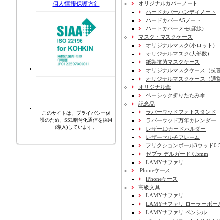
オリジナルカバーノート
個人情報保護方針
ハードカバーハンディノート
ハードカバーA5ノート
ハードカバーメモ(罫線)
マスク・マスクケース
オリジナルマスク(小ロット)
オリジナルマスク(大部数)
紙製抗菌マスクケース
オリジナルマスクケース（抗
オリジナルマスクケース（通
オリジナル傘
ベーシック折りたたみ傘
記念品
ラバーウッドフォトスタンド
このサイトは、プライバシー保
ラバーウッド万年カレンダー
護のため、SSL暗号化通信を採用
(導入)しています。
レザーIDカードホルダー
レザーマルチフレーム
フリクションボール3ウッド0.
ゼブラ デルガード 0.5mm
LAMYサファリ
iPhoneケース
iPhoneケース
高級文具
LAMYサファリ
LAMYサファリ ローラーボー
LAMYサファリ ペンシル