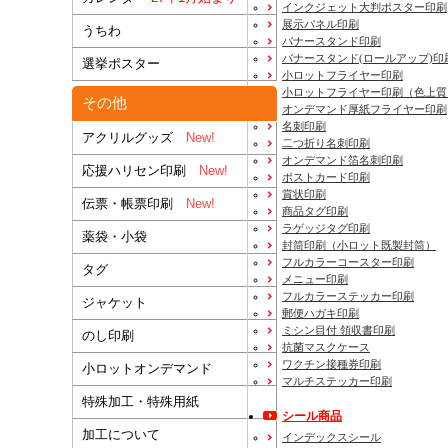
インクジェット大判ポスター印刷
展示パネル印刷
うちわ
バナースタンド印刷
バナースタンド(ロールアップ)印
選挙ポスター
小ロットフライヤー印刷
小ロットフライヤー印刷（色上質
その他
オンデマンド厚紙フライヤー印刷
名刺印刷
アクリルグッズ
New!
二つ折り名刺印刷
オンデマンド箔名刺印刷
応援ハリセン印刷
New!
ポストカード印刷
賞状印刷
伝票・帳票印刷
New!
商品タグ印刷
ラゲッジタグ印刷
薬袋・小袋
封筒印刷
（小ロット既製封筒）
フルカラーコースター印刷
タグ
メニュー印刷
フルカラーステッカー印刷
ジャケット
郵便ハガキ印刷
ミシン目付 領収書印刷
のし印刷
抗菌マスクケース
ワクチン接種券印刷
小ロットオンデマンド
マルチステッカー印刷
特殊加工・特殊用紙
シール商品
加工について
インデックスシール