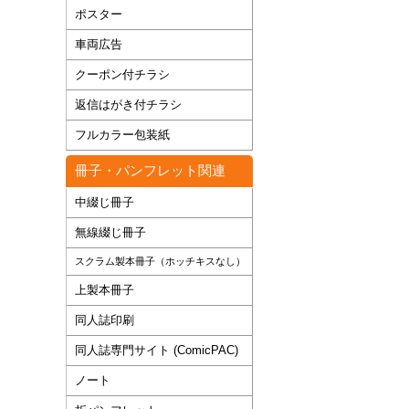
ポスター
車両広告
クーポン付チラシ
返信はがき付チラシ
フルカラー包装紙
冊子・パンフレット関連
中綴じ冊子
無線綴じ冊子
スクラム製本冊子（ホッチキスなし）
上製本冊子
同人誌印刷
同人誌専門サイト (ComicPAC)
ノート