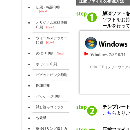
圧縮ファイルの解凍方法
伝票・帳票印刷
New!
解凍ソフト
ソフトをお
オリジナル本格壁紙
ールを行っ
印刷
New!
ウォールステッカー
印刷
New!
のぼり印刷
New!
Windows 7/8/10/11
ホワイト印刷
Cube ICE（フリーウェア
ビビッドピンク印刷
RGB印刷
パッケージ印刷
テンプレー
試し読みコミック
こちら
より
包装紙
壁掛けリング綴じカ
圧縮ファイ