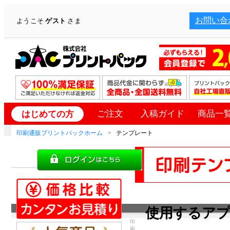
お問い合
ようこそ
ゲスト
さま
ご注文
入稿ガイド
商品一
はじめての方
印刷通販プリントパックホーム
テンプレート
使用するア
印
刷