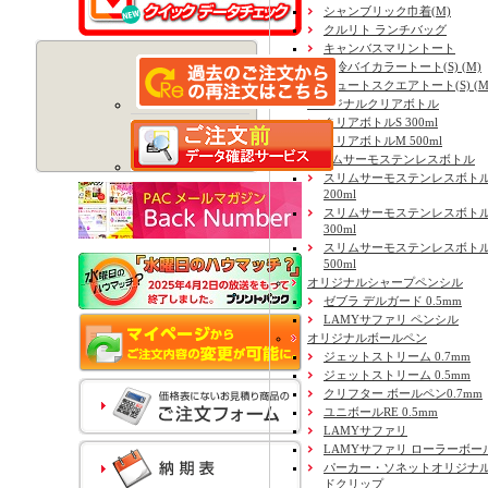
シャンブリック巾着(M)
クルリト ランチバッグ
キャンバスマリントート
保冷バイカラートート(S) (M)
ジュートスクエアトート(S) (M) 
オリジナルクリアボトル
クリアボトルS 300ml
クリアボトルM 500ml
スリムサーモステンレスボトル
スリムサーモステンレスボトル
200ml
スリムサーモステンレスボト
300ml
スリムサーモステンレスボトル
500ml
オリジナルシャープペンシル
ゼブラ デルガード 0.5mm
LAMYサファリ ペンシル
オリジナルボールペン
ジェットストリーム 0.7mm
ジェットストリーム 0.5mm
クリフター ボールペン0.7mm
ユニボールRE 0.5mm
LAMYサファリ
LAMYサファリ ローラーボー
パーカー・ソネットオリジナル
ドクリップ