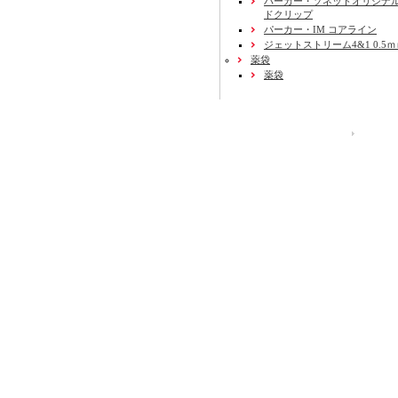
パーカー・ソネットオリジナル
ドクリップ
パーカー・IM コアライン
ジェットストリーム4&1 0.5
薬袋
薬袋
運営会社