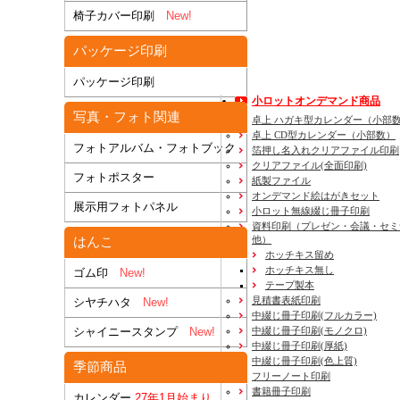
椅子カバー印刷
New!
パッケージ印刷
パッケージ印刷
小ロットオンデマンド商品
写真・フォト関連
卓上 ハガキ型カレンダー（小部
卓上 CD型カレンダー（小部数）
フォトアルバム・フォトブック
箔押し名入れクリアファイル印刷
クリアファイル(全面印刷)
フォトポスター
紙製ファイル
オンデマンド絵はがきセット
展示用フォトパネル
小ロット無線綴じ冊子印刷
資料印刷
（プレゼン・会議・セミ
他）
はんこ
ホッチキス留め
ホッチキス無し
ゴム印
New!
テープ製本
見積書表紙印刷
シヤチハタ
New!
中綴じ冊子印刷(フルカラー)
中綴じ冊子印刷(モノクロ)
シャイニースタンプ
New!
中綴じ冊子印刷(厚紙)
中綴じ冊子印刷(色上質)
季節商品
フリーノート印刷
書籍冊子印刷
カレンダー
27年1月始まり