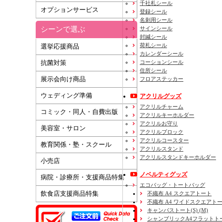
千社札シール
オプションサービス
登録シール
名刺用シール
シーンで選ぶ
サインシール
封緘シール
荷札シール
選挙応援商品
カレンダーシール
コーションシール
抗菌対策
住所シール
展示会向け商品
フロアステッカー
ウェディング準備
アクリルグッズ
アクリルチャーム
コミック・同人・自費出版
アクリルキーホルダー
アクリルお守り
美容室・サロン
アクリルブロック
アクリルコースター
教育関係・塾・スクール
アクリルスタンド
アクリルスタンドキーホルダー
小売店
ノベルティグッズ
病院・診療所・支援商品特集
エコバッグ・トートバッグ
飲食店支援商品特集
不織布 A4 スクエアトート
不織布 A4 ワイドスクエアト
キャンバストート(S) (M)
シャンブリックA4フラットト