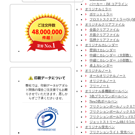
パーカー・IM コアライン
オリジナルミラー
ポケットミラー
フロストスクエアミラー(S) (M) 
オリジナルクリアファイル
全面クリアファイル
片面クリアファイル
箔押クリアファイル
オリジナルカレンダー
壁掛けカレンダー
中綴じカレンダー（大部数）
中綴じカレンダー（小部数）
卓上カレンダー
オリジナルノート
オールオリジナルノート
オリジナルノート
弊社では、印刷データがアダル
フリーノート
ト関係の場合ご注文後でもお断
オリジナル多機能ボールペン
りさせていただきます。悪しか
3色プラスワンボールペン
らずご了承くださいませ。
New3色ボールペン
フリクションボールノック 0.7
フリクションボールノック 0.5
フリクションボール3ウッド0.
ジェットストリーム4&1 0.5
オリジナル蛍光ペン
フリクションライト 蛍光ペン