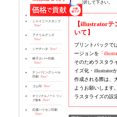
選択して下さい。
シャイニースタンプ
【illustr
New!
いて】
アクリルグッズ
New!
プリントパックで
シヤチハタ
New!
ージョンを
「illustr
椅子カバー印刷
そのためラスタラ
New!
イズ化・illustrat
ナンバリングシール
印刷
New!
作成される際は、
ゴム印
New!
ようお願いします
ラスタライズの設
オリジナルノート リン
New!
グ製本
応援ハリセン印刷
New!