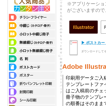
※アプリケーショ
で
日
がございますので
本
を
元
気
に
世
の
中
を
も
▶ ポストカ
っ
と
幸
ダウンロードして
せ
に -
印
刷
Adobe Illu
通
販
プ
リ
印刷用データご入
ン
ト
テンプレートファ
パ
ッ
はご入稿前のチェ
ク
冊子物のテンプレ
の順番はそのまま