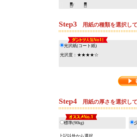
/
Step
3
用紙の種類を選択して
光沢紙(コート紙)
光沢度：★★★★☆
Step
4
用紙の厚さを選択して
標準(90kg)
少
上記以外から選択