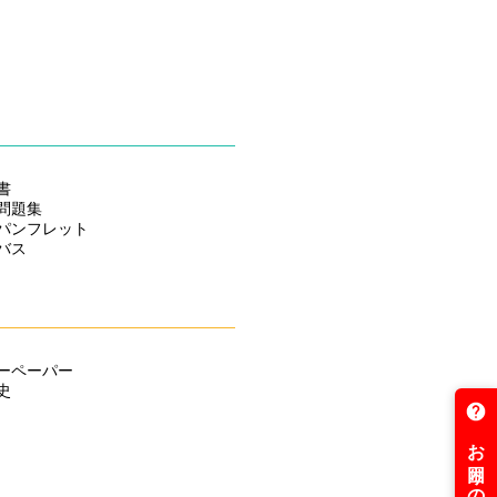
ご対応中！
ました
ました！
書
た！
問題集
パンフレット
た！
バス
じめました！
値下げ！
ーペーパー
史