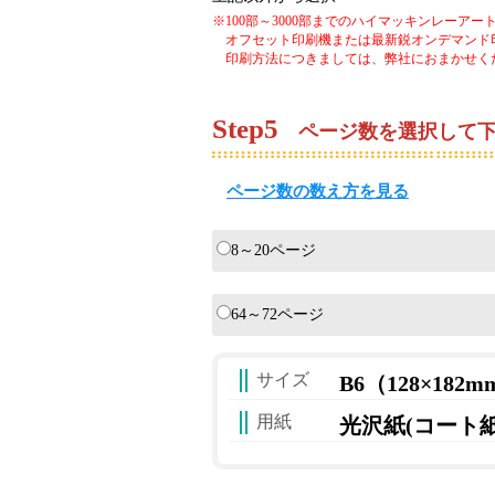
※100部～3000部までのハイマッキンレーアート11
オフセット印刷機または最新鋭オンデマンド
印刷方法につきましては、弊社におまかせく
Step
5
ページ数を選択して下
ページ数の数え方を見る
表紙4ページと本文のペー
8～20ページ
64～72ページ
サイズ
B6（128×182
用紙
光沢紙(コート紙