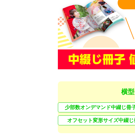
横型
少部数オンデマンド中綴じ冊
オフセット変形サイズ中綴じ