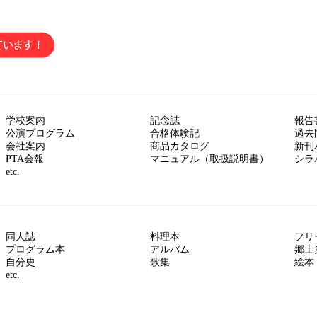
中綴じ冊子・モノクロ・A4サイズをさらに値下げしました。最大5万部
中綴じ冊子・A4サイズ・カラー 各種用紙を更に値下げしました
中綴じ冊子（カラー）A4／B5サイズ さらに値下げしました
ポスター
、
折パンフレット
、
中綴じ冊子（モノクロ）をさらに値下げし
中綴じ冊子・A4・B5変形サイズ（モノクロ） さらに値下げしました
中綴じ冊子（カラー）A4、B5、A5サイズ（5,000部まで）更に値下げし
学校案内
記念誌
報告
中綴じ冊子 A4/B5サイズの用紙「サテン金藤90～135kg」を値下げしまし
公演プログラム
合格体験記
過去
会社案内
商品カタログ
新刊
A6 サイズ中綴じ・モノクロ 全部数・全用紙・全納期 を値下げしまし
PTA会報
マニュアル（取扱説明書）
シラ
etc.
オフセット中綴じ・A4サイズ 5,000部～50,000部をさらに【値下げ】は
オフセット中綴じ冊子・A5変形カラー さらに【値下げ】はじめました！
中綴じ冊子・A4サイズ 100・300・500・1000・2000・3000部をさらに
同人誌
料理本
フリ
プログラム本
アルバム
郷土
自分史
歌集
絵本
etc.