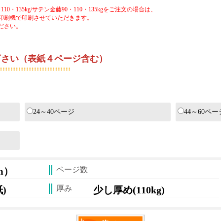
0・135kg/サテン金藤90・110・135kgをご注文の場合は、
印刷機で印刷させていただきます。
ださい。
さい（表紙４ページ含む）
ジ数の合計がご注文時のページ数となります。
24～40ページ
44～60ペー
ページ数
mm）
厚み
)
少し厚め(110kg)