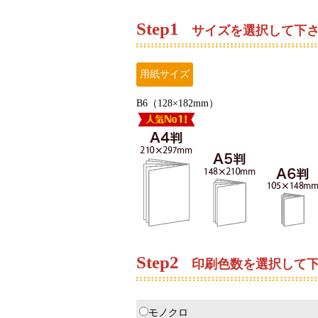
Step
1
サイズを選択して下
用紙サイズ
B6（128×182mm）
Step
2
印刷色数を選択して下
モノクロ