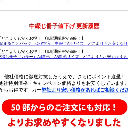
中綴じ冊子値下げ 更新履歴
【どこよりも安くお得！ 印刷通販最安値級！】
DMまるごとパック OPP封入 中綴じA4サイズ どこよりもお安くな
【どこよりも安くお得！ 印刷通販最安値級！】
中綴じ冊子（カラー）A4変形・A5変形サイズ どこよりもお安くなりま
【どこよりも安くお得！ 印刷通販最安値級！】
中綴じ冊子（モノクロ）B6サイズ どこよりもお安くなりました
他社価格に徹底対抗したうえで、
さらにポイント進呈 !
中綴じモノクロA4・B5サイズがどこよりもお安くなりました
他社特別価格・キャンペーン価格よりもお安くしています
中綴じモノクロ B6・A5サイズ どこよりも安く、さらに値下げしました
からお得です !
万一
弊社より安い価格があればご相談くだ
中綴じ冊子・A4サイズを、どこよりも安く値下げしました。
中綴じ冊子・モノクロ・B5サイズを、さらに値下げしました
中綴じ冊子・モノクロ・A6サイズをどこよりも安く値下げしました
中綴じ冊子・モノクロ・A5/B6 サイズをどこよりも安く値下げしました
中綴じ冊子・カラー・B6サイズ 7営業日を追加し、どこよりも安く値