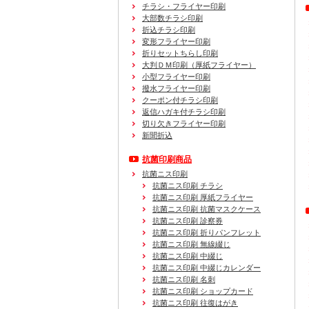
チラシ・フライヤー印刷
大部数チラシ印刷
折込チラシ印刷
変形フライヤー印刷
折りセットちらし印刷
大判ＤＭ印刷（厚紙フライヤー）
小型フライヤー印刷
撥水フライヤー印刷
クーポン付チラシ印刷
返信ハガキ付チラシ印刷
切り欠きフライヤー印刷
新聞折込
抗菌印刷商品
抗菌ニス印刷
抗菌ニス印刷 チラシ
抗菌ニス印刷 厚紙フライヤー
抗菌ニス印刷 抗菌マスクケース
抗菌ニス印刷 診察券
抗菌ニス印刷 折りパンフレット
抗菌ニス印刷 無線綴じ
抗菌ニス印刷 中綴じ
抗菌ニス印刷 中綴じカレンダー
抗菌ニス印刷 名刺
抗菌ニス印刷 ショップカード
抗菌ニス印刷 往復はがき