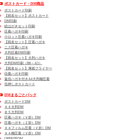
ポストカード・DM商品
ポストカード印刷
【宛名セット】ポストカード
DM印刷
絵はがきセット印刷
圧着ハガキ印刷
小ロット圧着ハガキ印刷
【宛名セット】圧着ハガキ
ニス圧着ハガキ
大判圧着DM印刷
【宛名セット】大判ハガキ
大判DM印刷（B8～A3）
【宛名セット】厚紙フライヤー
往復ハガキ印刷
返信ハガキ付きA4大判糊圧着
箔押しポストカード
DMまるごとパック
ポストカードDM
Ａ４大判DM
Ｂ５大判DM
圧着ハガキ（Ｖ折）DM
圧着ハガキ（Ｚ折）DM
Ａ４フィルム圧着（Ｖ折）DM
Ａ４糊圧着（Ｖ折）DM
OPP封筒DM