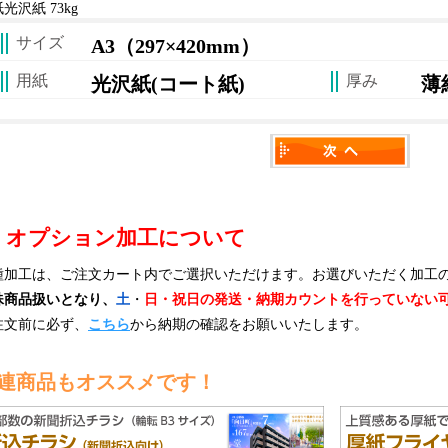
光沢紙 73kg
サイズ
A3（297×420mm）
用紙
厚み
光沢紙(コート紙)
薄
オプション加工について
種加工は、ご注文カート内でご選択いただけます。お選びいただく加工
殊商品扱いとなり、
土
・
日・祝日の発送・納期カウントを行っていない
注文前に必ず、
こちら
から納期の確認をお願いいたします。
連商品もオススメです！