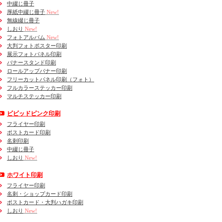
中綴じ冊子
厚紙中綴じ冊子
New!
無線綴じ冊子
しおり
New!
フォトアルバム
New!
大判フォトポスター印刷
展示フォトパネル印刷
バナースタンド印刷
ロールアップバナー印刷
フリーカットパネル印刷（フォト）
フルカラーステッカー印刷
マルチステッカー印刷
ビビッドピンク印刷
フライヤー印刷
ポストカード印刷
名刺印刷
中綴じ冊子
しおり
New!
ホワイト印刷
フライヤー印刷
名刺・ショップカード印刷
ポストカード・大判ハガキ印刷
しおり
New!