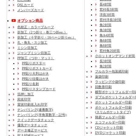
長4封筒
QSLカード
窓付長3封筒
メンバーズカード
洋長3封筒
窓付洋長3封筒
オプション商品
角2封筒
色校正・カラープルーフ
角3封筒
折加工
（2つ折り・巻三つ折etc.）
角A4封筒
折加工
（十字折り・16ページ折りetc.）
角6封筒
孔・角丸・スジ加工
角8封筒
ミシン目加工
窓付角20封筒
ジャンプミシン目加工
小ロットオンデマンド封筒
PP加工
（つや・マット）
長3封筒
PP貼りポスター
角2封筒
PP貼りポストカード
フルカラー包装紙印刷
PP貼り大判はがき
薬袋印刷
PP貼り往復はがき
ラッピング小袋印刷
PP貼り名刺
回数券印刷
PP貼りスタンプカード
横型ポケットフォルダー印
箔押し加工
ダブルポケットフォルダー
宛名印字
ポケットフォルダー印刷
賞状印刷名入れ印字
ポケットフォルダー印刷
ナンバリング(連番数字)
(スリムポケットタイプ)
ナンバリング(半角英数字・記号)
簡易フォルダー印刷
クイックデータチェック
エコフォルダー印刷
優先データチェック
CDジャケット印刷
データ修正サービス
DVDジャケット印刷
封入封緘サービス