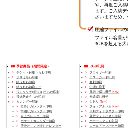
や、再度ご入稿
ます。ご入稿デ
ざいますため、
圧縮ファイルの
ファイル容量が
3GBを超える
季節商品（期間限定）
RGB印刷
チケット付紙うちわ印刷
フライヤー印刷
ポリうちわ印刷
ポストカード印刷
紙うちわ印刷
名刺印刷
紙うちわ印刷ミニ
中綴じ冊子
ワンタッチ(柄つき)うちわ印刷
厚紙中綴じ冊子
New!
飛沫防止うちわ印刷
無線綴じ冊子
カレンダー印刷
しおり
New!
壁掛けカレンダー印刷
フォトアルバム
New!
中綴じカレンダー印刷
大判フォトポスター印刷
卓上カレンダー印刷
展示フォトパネル印刷
ポケットカレンダー印刷
バナースタンド印刷
壁掛けリング綴じカレンダー
ロールアップバナー印刷