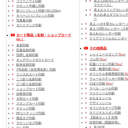
卓上 CD型カレンダー（e
フリーノート印刷
マスケース）
小ロット中綴じ印刷
卓上エコリングカレン
折パンフレット印刷 (90-220kg)
名入れ卓上ダブルリン
６ページパンフレット印刷
ー
写真集印刷
卓上 ハガキ型カレンダー
ガイドブック印刷
卓上 CD型カレンダー（小
名入れカレンダー印刷
カード商品
（名刺・ショップカード
クリアファイルカレンダー
etc.）
名刺印刷
その他商品
圧着名刺印刷
シャイニースタンプ
New!
箔押し名刺印刷
ゴム印
New!
オンデマンドポストカード
応援ハリセン印刷
New!
欧米名刺印刷
伝票・帳票印刷
New!
3号名刺
（女性用名刺）
印刷
オリジナル本格壁紙印刷
Ne
スジ入れカード印刷
ウォールステッカー印刷
Ne
二つ折り名刺印刷
のぼり印刷
New!
三つ折り名刺印刷
ラベル・シール印刷
ショップカード印刷
マスクシール印刷
診察券印刷
おなまえシール
大判カード印刷
デザインシール
スタンプカード印刷
オリジナルテープ印刷
チケット印刷
オリジナルリボン印刷
PPコーティング印刷
【宛名セット】封筒
商品タグ印刷
封筒印刷
（既製封筒）
ラゲッジタグ印刷
長3封筒
のし印刷