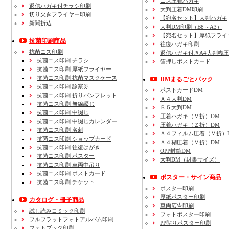
ニス圧着ハガキ
返信ハガキ付チラシ印刷
大判圧着DM印刷
切り欠きフライヤー印刷
【宛名セット】大判ハガキ
新聞折込
大判DM印刷（B8～A3）
【宛名セット】厚紙フライ
抗菌印刷商品
往復ハガキ印刷
抗菌ニス印刷
返信ハガキ付きA4大判糊
抗菌ニス印刷 チラシ
箔押しポストカード
抗菌ニス印刷 厚紙フライヤー
抗菌ニス印刷 抗菌マスクケース
DMまるごとパック
抗菌ニス印刷 診察券
ポストカードDM
抗菌ニス印刷 折りパンフレット
Ａ４大判DM
抗菌ニス印刷 無線綴じ
Ｂ５大判DM
抗菌ニス印刷 中綴じ
圧着ハガキ（Ｖ折）DM
抗菌ニス印刷 中綴じカレンダー
圧着ハガキ（Ｚ折）DM
抗菌ニス印刷 名刺
Ａ４フィルム圧着（Ｖ折）
抗菌ニス印刷 ショップカード
Ａ４糊圧着（Ｖ折）DM
抗菌ニス印刷 往復はがき
OPP封筒DM
抗菌ニス印刷 ポスター
大判DM（封書サイズ）
抗菌ニス印刷 車両中吊り
抗菌ニス印刷 ポストカード
ポスター・サイン商品
抗菌ニス印刷 チケット
ポスター印刷
厚紙ポスター印刷
カタログ・冊子商品
車両広告印刷
試し読みコミック印刷
フォトポスター印刷
フルフラットフォトアルバム印刷
PP貼りポスター印刷
フォトブック印刷