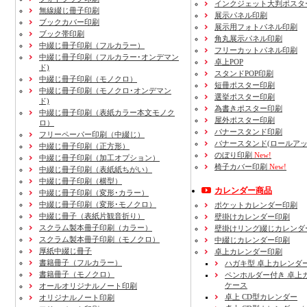
インクジェット大判ポスタ
無線綴じ冊子印刷
展示パネル印刷
ブックカバー印刷
展示用フォトパネル印刷
ブック帯印刷
角丸展示パネル印刷
中綴じ冊子印刷（フルカラー）
フリーカットパネル印刷
中綴じ冊子印刷（フルカラー･オンデマン
卓上POP
ド)
スタンドPOP印刷
中綴じ冊子印刷（モノクロ）
短冊ポスター印刷
中綴じ冊子印刷（モノクロ･オンデマン
選挙ポスター印刷
ド)
為書きポスター印刷
中綴じ冊子印刷（表紙カラー本文モノク
屋外ポスター印刷
ロ）
バナースタンド印刷
フリーペーパー印刷
（中綴じ）
バナースタンド(ロールアッ
中綴じ冊子印刷
（正方形）
のぼり印刷
New!
中綴じ冊子印刷
（加工オプション）
椅子カバー印刷
New!
中綴じ冊子印刷
（表紙紙ちがい）
中綴じ冊子印刷
（横型）
カレンダー商品
中綴じ冊子印刷
（変形･カラー）
中綴じ冊子印刷
（変形･モノクロ）
ポケットカレンダー印刷
中綴じ冊子（表紙片観音折り）
壁掛けカレンダー印刷
スクラム製本冊子印刷
（カラー）
壁掛けリング綴じカレンダ
スクラム製本冊子印刷
（モノクロ）
中綴じカレンダー印刷
厚紙中綴じ冊子
卓上カレンダー印刷
書籍冊子
（フルカラー）
ハガキ型 卓上カレンダ
書籍冊子
（モノクロ）
ペンホルダー付き 卓上
ケース
オールオリジナルノート印刷
卓上 CD型カレンダー
オリジナルノート印刷