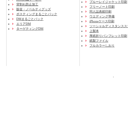
ブルーレイジャケット印刷
背割れ防止加工
フリーノート印刷
販促・ノベルティグッズ
同人誌表紙印刷
ポスティングまるごとパック
ウエディング準備
DMまるごとパック
iPhoneケース印刷
エリアDM
ソーシャルディスタンスス
ターゲティングDM
上製本
厚紙折りパンフレット印刷
紙製ファイル
フルカラーしおり
運営会社