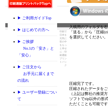
▶ ご利用ガイドTop
入稿用のフォルダを右
▶ はじめての方へ
「送る」から「圧縮(z
印刷で
日本を
を選択してください。
元気に
▶ ご挨拶
世の中
をもっ
No.1の「安さ」と
と幸せ
に - 印
「安心」
刷通販
プリン
トパッ
ク
▶ ご注文から
お手元に届くまで
の流れ
圧縮完了です。
圧縮されたデータをご
▶ ユーザー登録につい
（上記は弊社の推奨方
ソフトでzip以外の形
て
ただくことも可能です