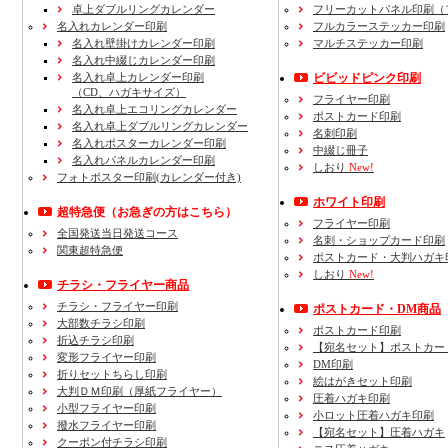
卓上ダブルリングカレンダー
フリーカットパネル印刷（
名入れカレンダー印刷
フルカラーステッカー印刷
名入れ壁掛けカレンダー印刷
マルチステッカー印刷
名入れ中綴じカレンダー印刷
名入れ卓上カレンダー印刷
ビビッドピンク印刷
（CD、ハガキサイズ）
フライヤー印刷
名入れ卓上エコリングカレンダー
ポストカード印刷
名入れ卓上ダブルリングカレンダー
名刺印刷
名入れポスターカレンダー印刷
中綴じ冊子
名入れパネルカレンダー印刷
しおり
New!
フォトポスター印刷(カレンダー付き)
ホワイト印刷
超特急便
（お急ぎの方はこちら）
フライヤー印刷
全国発送当日発送コース
名刺・ショップカード印刷
関東超特急便
ポストカード・大判ハガキ
しおり
New!
チラシ・フライヤー商品
チラシ・フライヤー印刷
ポストカード・DM商品
大部数チラシ印刷
ポストカード印刷
折込チラシ印刷
【宛名セット】ポストカー
変形フライヤー印刷
DM印刷
折りセットちらし印刷
絵はがきセット印刷
大判ＤＭ印刷（厚紙フライヤー）
圧着ハガキ印刷
小型フライヤー印刷
小ロット圧着ハガキ印刷
撥水フライヤー印刷
【宛名セット】圧着ハガキ
クーポン付チラシ印刷