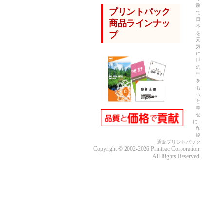
刷
プリントパック
で
日
商品ラインナッ
本
を
プ
元
気
に
世
の
中
を
も
っ
と
幸
せ
に -
印
刷
通販プリントパック
Copyright © 2002-2026 Printpac Corporation.
All Rights Reserved.