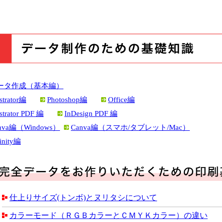
ータ作成（基本編）
ustrator編
Photoshop編
Office編
ustrator PDF 編
InDesign PDF 編
nva編（Windows）
Canva編（スマホ/タブレット/Mac）
inity編
仕上りサイズ(トンボ)とヌリタシについて
カラーモード（ＲＧＢカラーとＣＭＹＫカラー）の違い