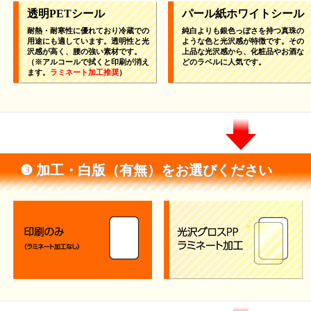
透明PETシール
パール紙ホワイトシール
耐熱・耐寒性に優れており冷蔵での
純白よりも銀色っぽさを持つ真珠の
用途にも適しています。透明性と光
ような色と光沢感が特徴です。その
沢感が高く、腰の強い素材です。
上品な光沢感から、化粧品やお酒な
（※アルコールで拭くと印刷が消え
どのラベルに人気です。
ます。
ラミネート加工推奨
）
❸ 加工・白版（有無）をお選びください