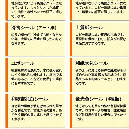
地が透けないよう裏面がグレーにな
地が透けないよう裏面がグレーにな
っています。しっとりとした紙質
っています。コピー用紙に近い紙質
で、油性・水性ペンでの訂正に適し
で、鉛筆での訂正に適しています。
ています。
冷食シール
上質紙シール
（アート紙）
のりの成分が、冷えても硬くならな
コピー用紙に近い質感の用紙です。
い為、冷蔵での用途に適したのりと
筆記性に優れており、記入が必要な
なります。
商品におすすめです。
ユポシール
和紙大礼シール
樹脂素材の合成紙で、水に強く破れ
羽のように見える特殊な繊維がちり
にくく耐久性に優れます。屋内で水
ばめられた高級感ある用紙です。商
気のあるところなどに使用する場合
品ラベルや封緘シールとしておすす
におすすめです。
めです。
和紙吉兆白シール
蛍光色シール
（4種類）
金と銀の繊維が散りばめられた華や
遠くからでも目立つ強い色彩が特徴
かな和紙です。吉兆の名の通り、め
です。ロゴマークや警告、注意喚起
でたく縁起の良い兆しを感じさせて
など注目度が欲しい場合にぴったり
くれます。
です。