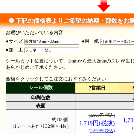
❹ 下記の価格表よりご希望の納期・部数をお
お選びいただいている内容
●サイズ
●用 紙
●加 工
シールカット位置について、1mmから最大2mmのズレが生
あらかじめご了承ください。
金額をクリックしてご注文におすすみください
シール個数
7営業日
印刷色数
表面
(1,900円 税込)
1,7
約100個
1,719円(税抜)
(1シートあたり32個 × 4枚)
(1,890円 税込)