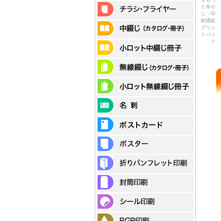
と幸せ
に - 印
刷通販
プリン
トパッ
ク