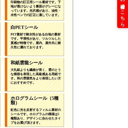
印刷物の訂正用シール素材です。下
地が透けないよう裏面がグレーにな
っています。光沢感があり、油性・
水性ペンでの訂正に適しています。
白PETシール
PET素材で耐水性がある白地の素材
です。平滑性があり、ツルツルした
質感が特徴です。屋内、屋外共に耐
久性に優れております。
和紙雲龍シール
大礼紙よりも繊維が長く、雲のとう
な模様を表現した高級感ある用紙で
す。和の雰囲気をより表現したい方
におすすめです。
ホログラムシール
（5種
類）
虹色に光を反射するフィルム素材の
シールです。ホログラムの模様は5
種類あり、デザインに合わせたタイ
プをお選び頂けます。