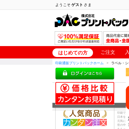
ようこそ
ゲスト
さま
ご注文
はじめての方
印刷通販プリントパックホーム
ラベル・シ
印刷で
日本を
元気に
世の中
をもっ