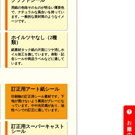
クラフトシール
用紙の色味そのものが明るい薄茶色
で、ナチュラルな風合いを持ってい
ます。一般的な茶封筒のようなイメ
ージです。
ホイルツヤなし
（2種
類）
紙素材タック紙の片面にツヤ消しホ
イル加工を施しています。表彰・記
念シールや商品ラベルなどに適して
います。
訂正用アート紙シール
印刷物の訂正用シール素材です。下
地が透けないよう裏面がグレーにな
っています。やや光沢感があり、油
性ペンでの訂正に適しています。
訂正用スーパーキャスト
シール