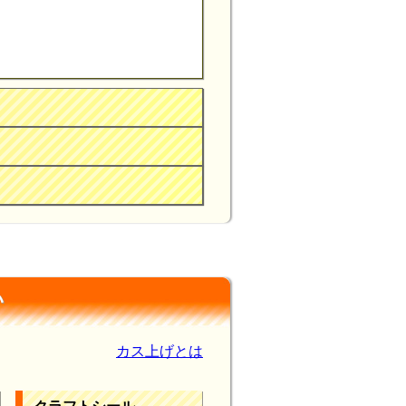
い
カス上げとは