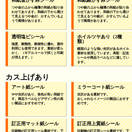
和紙金がすみシール
和紙銀がすみシール
つや金の上から極薄の和紙が貼り合
つや銀の上から極薄の和紙が貼り合
わせてあります。和紙の下から透け
わせてあります。和紙の下から透け
て見えるつや金が、かすんでいるよ
て見えるつや銀が、かすんでいるよ
うで風情があります。
うで風情があります。
透明塩ビシール
ホイルツヤあり
（2種
類）
強度、耐熱性、耐候性に優れ、屋外
利用にも使用できます。素材が柔ら
鏡面のような強い光沢があるホイル
かく、（※アルコールで拭くと印刷
素材を使用しています。表彰・記念
が消えます。）
シールや商品ラベルなどに適してい
ます。
カス上げあり
アート紙シール
ミラーコート紙シール
やや光沢があり、発色が良い用紙で
光沢がある素材です。
す。商品ラベルなどデザイン性の高
おしゃれなイメージの製品におすす
い製品におすすめです。
めです。
訂正用マット紙シール
訂正用上質紙シール
印刷物の訂正用シール素材です。下
印刷物の訂正用シール素材です。下