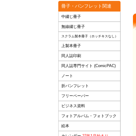
冊子・パンフレット関連
中綴じ冊子
無線綴じ冊子
スクラム製本冊子（ホッチキスなし）
上製本冊子
同人誌印刷
同人誌専門サイト (ComicPAC)
ノート
折パンフレット
フリーペーパー
ビジネス資料
フォトアルバム・フォトブック
絵本
カレンダー
27年1月始まり