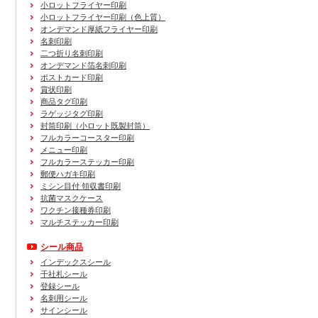
小ロットフライヤー印刷
小ロットフライヤー印刷（色上質）
オンデマンド厚紙フライヤー印刷
名刺印刷
二つ折り名刺印刷
オンデマンド箔名刺印刷
ポストカード印刷
賞状印刷
商品タグ印刷
ラゲッジタグ印刷
封筒印刷
（小ロット既製封筒）
フルカラーコースター印刷
メニュー印刷
フルカラーステッカー印刷
郵便ハガキ印刷
ミシン目付 領収書印刷
抗菌マスクケース
ワクチン接種券印刷
マルチステッカー印刷
シール商品
インデックスシール
千社札シール
登録シール
名刺用シール
サインシール