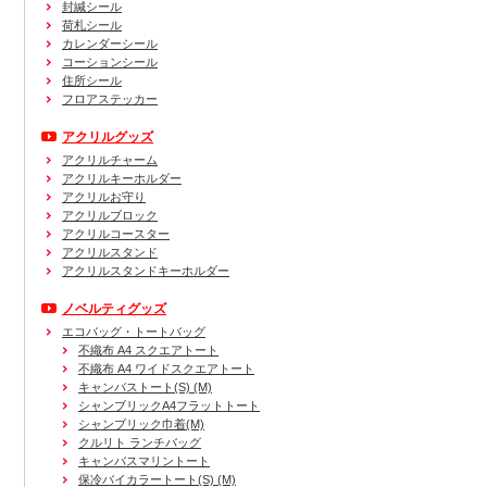
封緘シール
荷札シール
カレンダーシール
コーションシール
住所シール
フロアステッカー
アクリルグッズ
アクリルチャーム
アクリルキーホルダー
アクリルお守り
アクリルブロック
アクリルコースター
アクリルスタンド
アクリルスタンドキーホルダー
ノベルティグッズ
エコバッグ・トートバッグ
不織布 A4 スクエアトート
不織布 A4 ワイドスクエアトート
キャンバストート(S) (M)
シャンブリックA4フラットトート
シャンブリック巾着(M)
クルリト ランチバッグ
キャンバスマリントート
保冷バイカラートート(S) (M)