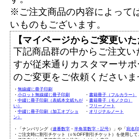
※ご注文商品の内容によって
いものもございます。
【マイページからご変更いた
下記商品群の中からご注文い
すが従来通りカスタマーサポ
のご変更をご依頼くださいま
・
無線綴じ冊子印刷
・
小ロット無線綴じ冊子印刷
・
書籍冊子（フルカラー）
・
中綴じ冊子印刷（表紙本文紙ちが
・
書籍冊子（モノクロ）
い）
・
フリーノート
・
中綴じ冊子印刷（加工オプショ
・
オリジナルノート
ン）
・「ナンバリング（
連番数字
・
半角英数字・記号
）」や「
宛名
・ご注文時に割引チケット（○％OFF割引チケット）を使用し