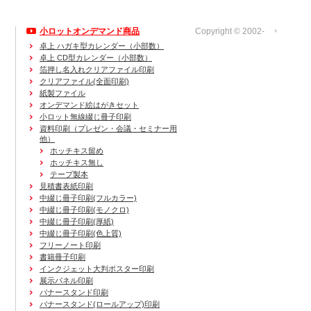
小ロットオンデマンド商品
Copyright © 2002-
運営会社
卓上 ハガキ型カレンダー（小部数）
卓上 CD型カレンダー（小部数）
箔押し名入れクリアファイル印刷
クリアファイル(全面印刷)
紙製ファイル
オンデマンド絵はがきセット
小ロット無線綴じ冊子印刷
資料印刷
（プレゼン・会議・セミナー用
他）
ホッチキス留め
ホッチキス無し
テープ製本
見積書表紙印刷
中綴じ冊子印刷(フルカラー)
中綴じ冊子印刷(モノクロ)
中綴じ冊子印刷(厚紙)
中綴じ冊子印刷(色上質)
フリーノート印刷
書籍冊子印刷
インクジェット大判ポスター印刷
展示パネル印刷
バナースタンド印刷
バナースタンド(ロールアップ)印刷