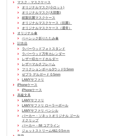
マスク・マスクケース
オリジナルマスク(小ロット)
オリジナルマスク(大部数)
紙製抗菌マスクケース
オリジナルマスクケース（抗菌）
オリジナルマスクケース（通常）
オリジナル傘
ベーシック折りたたみ傘
記念品
ラバーウッドフォトスタンド
ラバーウッド万年カレンダー
レザーIDカードホルダー
レザーマルチフレーム
フリクションボール3ウッド0.5mm
ゼブラ デルガード 0.5mm
LAMYサファリ
iPhoneケース
iPhoneケース
高級文具
LAMYサファリ
LAMYサファリ ローラーボール
LAMYサファリ ペンシル
パーカー・ソネットオリジナル ゴール
ドクリップ
パーカー・IM コアライン
ジェットストリーム4&1 0.5ｍｍ
薬袋