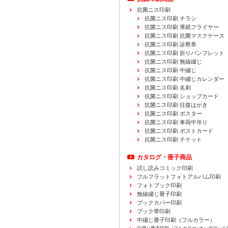
抗菌ニス印刷
抗菌ニス印刷 チラシ
抗菌ニス印刷 厚紙フライヤー
抗菌ニス印刷 抗菌マスクケース
抗菌ニス印刷 診察券
抗菌ニス印刷 折りパンフレット
抗菌ニス印刷 無線綴じ
抗菌ニス印刷 中綴じ
抗菌ニス印刷 中綴じカレンダー
抗菌ニス印刷 名刺
抗菌ニス印刷 ショップカード
抗菌ニス印刷 往復はがき
抗菌ニス印刷 ポスター
抗菌ニス印刷 車両中吊り
抗菌ニス印刷 ポストカード
抗菌ニス印刷 チケット
カタログ・冊子商品
試し読みコミック印刷
フルフラットフォトアルバム印刷
フォトブック印刷
無線綴じ冊子印刷
ブックカバー印刷
ブック帯印刷
中綴じ冊子印刷（フルカラー）