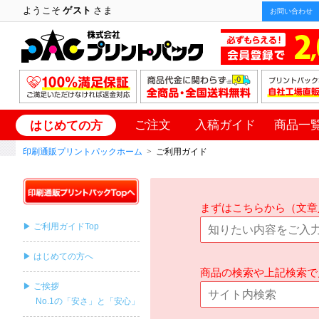
ようこそ
ゲスト
さま
お問い合わせ
ご注文
入稿ガイド
商品一
はじめての方
印刷通販プリントパックホーム
ご利用ガイド
まずはこちらから（文章
▶ ご利用ガイドTop
▶ はじめての方へ
商品の検索や上記検索で
▶ ご挨拶
No.1の「安さ」と「安心」