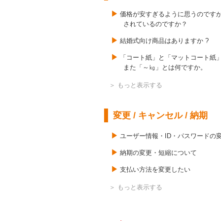
1回にまとめてもらえますかせんか
価格が安すぎるように思うのです
過去に印刷したものと同じものを
されているのですか？
データは保管してくれていますか 
結婚式向け商品はありますか ?
変形サイズの注文はできますか ?
「コート紙」と「マットコート紙」
小ロット、少部数の注文がしたい
また「～㎏」とは何ですか。
注文した印刷部数と別に予備は付き
2丁付けしたものを2つに断裁して
納品してもらえますか ?
変更 / キャンセル / 納期
DM印刷の件ですが裏面には
郵便番号記入欄はあるのでしょうか
ユーザー情報・ID・パスワードの
価格表にない部数の価格が知りた
納期の変更・短縮について
最大部数以上の価格が知りたい。
支払い方法を変更したい
キャンセル・データ変更はいつまで
キャンセル料金はかかりますか ?