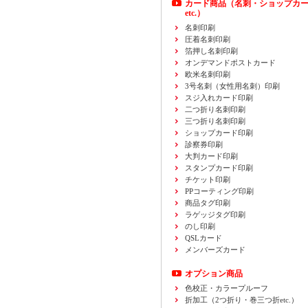
カード商品
（名刺・ショップカ
etc.）
名刺印刷
圧着名刺印刷
箔押し名刺印刷
オンデマンドポストカード
欧米名刺印刷
3号名刺
（女性用名刺）
印刷
スジ入れカード印刷
二つ折り名刺印刷
三つ折り名刺印刷
ショップカード印刷
診察券印刷
大判カード印刷
スタンプカード印刷
チケット印刷
PPコーティング印刷
商品タグ印刷
ラゲッジタグ印刷
のし印刷
QSLカード
メンバーズカード
オプション商品
色校正・カラープルーフ
折加工
（2つ折り・巻三つ折etc.）