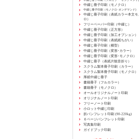
中綴じ冊子印刷（フルカラー･オンデマンド)
中綴じ冊子印刷（モノクロ）
中綴じ冊子印刷（モノクロ･オンデマンド)
中綴じ冊子印刷（表紙カラー本文モ
ロ）
フリーペーパー印刷
（中綴じ）
中綴じ冊子印刷
（正方形）
中綴じ冊子印刷
（加工オプション）
中綴じ冊子印刷
（表紙紙ちがい）
中綴じ冊子印刷
（横型）
中綴じ冊子印刷
（変形･カラー）
中綴じ冊子印刷
（変形･モノクロ）
中綴じ冊子（表紙片観音折り）
スクラム製本冊子印刷
（カラー）
スクラム製本冊子印刷
（モノクロ）
厚紙中綴じ冊子
書籍冊子
（フルカラー）
書籍冊子
（モノクロ）
オールオリジナルノート印刷
オリジナルノート印刷
フリーノート印刷
小ロット中綴じ印刷
折パンフレット印刷 (90-220kg)
６ページパンフレット印刷
写真集印刷
ガイドブック印刷