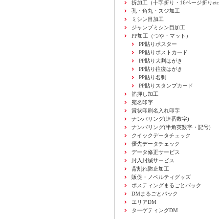
折加工
（十字折り・16ページ折りetc
孔・角丸・スジ加工
ミシン目加工
ジャンプミシン目加工
PP加工
（つや・マット）
PP貼りポスター
PP貼りポストカード
PP貼り大判はがき
PP貼り往復はがき
PP貼り名刺
PP貼りスタンプカード
箔押し加工
宛名印字
賞状印刷名入れ印字
ナンバリング(連番数字)
ナンバリング(半角英数字・記号)
クイックデータチェック
優先データチェック
データ修正サービス
封入封緘サービス
背割れ防止加工
販促・ノベルティグッズ
ポスティングまるごとパック
DMまるごとパック
エリアDM
ターゲティングDM