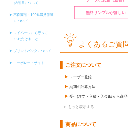
データの変更（差替）
納品書について
無料サンプルがほしい
▶ 不良商品・100%満足保証
について
▶ マイページにて行って
いただけること
よくあるご質
▶ プリントパックについて
▶ コーポレートサイト
ご注文について
ユーザー登録
納期の計算方法
受付(注文・入稿・入金)日から商
半端な部数の注文は可能ですか ?
商品について
複数の注文をする場合、同梱発送