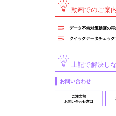
ポイントは購入金額に応じてすべ
動画でのご案
付きますか ?
部数など、注文後に内容の変更を
土曜・日曜・祝日は納期の1営業日
データ不備対策動画の再生
注文した納期よりも出荷日(出荷予
クイックデータチェック
1日遅いのですが、間違いではない
上記で解決し
お問い合わせ
ご注文前
お問い合わせ窓口