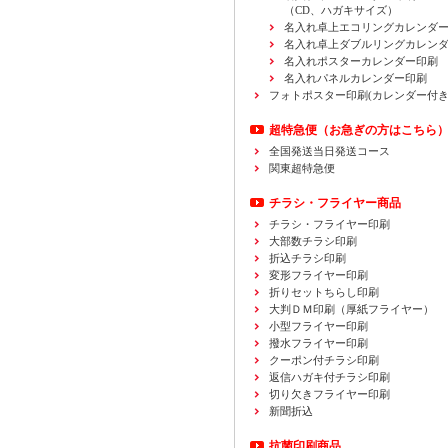
（CD、ハガキサイズ）
名入れ卓上エコリングカレンダ
名入れ卓上ダブルリングカレン
名入れポスターカレンダー印刷
名入れパネルカレンダー印刷
フォトポスター印刷(カレンダー付き
超特急便
（お急ぎの方はこちら
全国発送当日発送コース
関東超特急便
チラシ・フライヤー商品
チラシ・フライヤー印刷
大部数チラシ印刷
折込チラシ印刷
変形フライヤー印刷
折りセットちらし印刷
大判ＤＭ印刷（厚紙フライヤー）
小型フライヤー印刷
撥水フライヤー印刷
クーポン付チラシ印刷
返信ハガキ付チラシ印刷
切り欠きフライヤー印刷
新聞折込
抗菌印刷商品