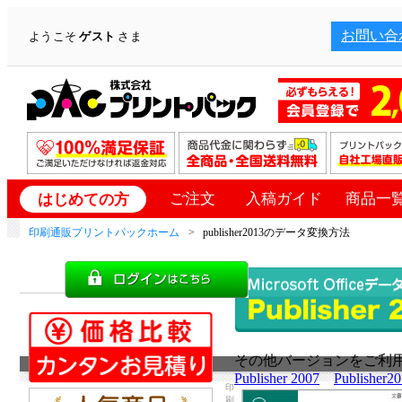
お問い合
ようこそ
ゲスト
さま
ご注文
入稿ガイド
商品一
はじめての方
印刷通販プリントパックホーム
publisher2013のデータ変換方法
その他バージョンをご利
Publisher 2007
Publisher2
印
刷