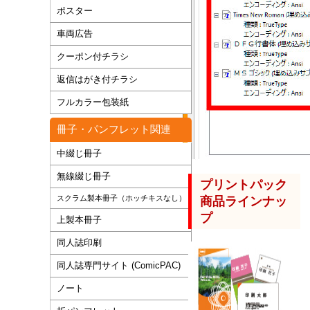
ポスター
車両広告
クーポン付チラシ
返信はがき付チラシ
フルカラー包装紙
冊子・パンフレット関連
中綴じ冊子
無線綴じ冊子
プリントパック
スクラム製本冊子（ホッチキスなし）
商品ラインナッ
プ
上製本冊子
同人誌印刷
同人誌専門サイト (ComicPAC)
ノート