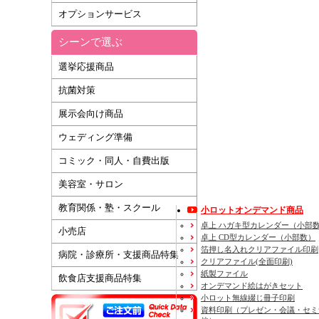
オプションサービス
シーンで選ぶ
選挙応援商品
抗菌対策
展示会向け商品
ウェディング準備
コミック・同人・自費出版
美容室・サロン
教育関係・塾・スクール
小ロットオンデマンド商品
卓上 ハガキ型カレンダー（小部
小売店
卓上 CD型カレンダー（小部数）
箔押し名入れクリアファイル印刷
病院・診療所・支援商品特集
クリアファイル(全面印刷)
紙製ファイル
飲食店支援商品特集
オンデマンド絵はがきセット
小ロット無線綴じ冊子印刷
資料印刷
（プレゼン・会議・セミ