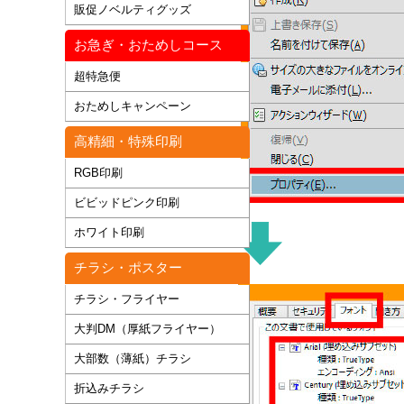
販促ノベルティグッズ
お急ぎ・おためしコース
超特急便
おためしキャンペーン
高精細・特殊印刷
RGB印刷
ビビッドピンク印刷
ホワイト印刷
チラシ・ポスター
チラシ・フライヤー
大判DM（厚紙フライヤー）
大部数（薄紙）チラシ
折込みチラシ