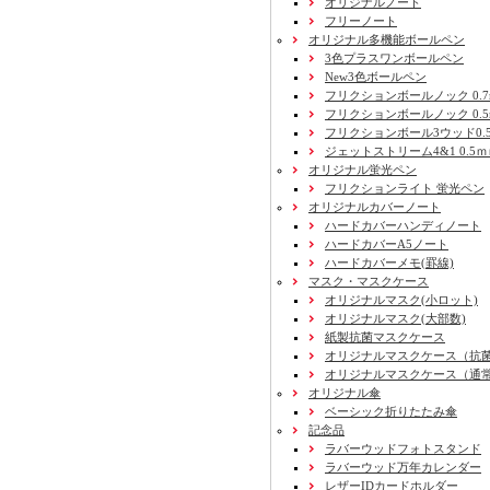
オリジナルノート
フリーノート
オリジナル多機能ボールペン
3色プラスワンボールペン
New3色ボールペン
フリクションボールノック 0.7
フリクションボールノック 0.5
フリクションボール3ウッド0.
ジェットストリーム4&1 0.5
オリジナル蛍光ペン
フリクションライト 蛍光ペン
オリジナルカバーノート
ハードカバーハンディノート
ハードカバーA5ノート
ハードカバーメモ(罫線)
マスク・マスクケース
オリジナルマスク(小ロット)
オリジナルマスク(大部数)
紙製抗菌マスクケース
オリジナルマスクケース（抗
オリジナルマスクケース（通
オリジナル傘
ベーシック折りたたみ傘
記念品
ラバーウッドフォトスタンド
ラバーウッド万年カレンダー
レザーIDカードホルダー