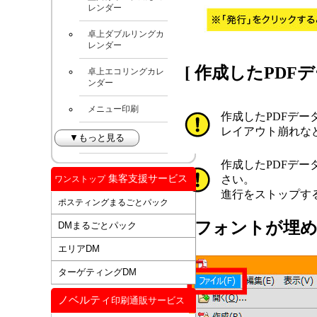
レンダー
卓上ダブルリングカ
レンダー
[ 作成したPDF
卓上エコリングカレ
ンダー
メニュー印刷
作成したPDFデ
レイアウト崩れな
▼もっと見る
作成したPDFデ
集客支援サービス
さい。
ワンストップ
進行をストップす
ポスティングまるごとパック
[ フォントが埋
DMまるごとパック
エリアDM
ターゲティングDM
ノベルティ
印刷通販サービス