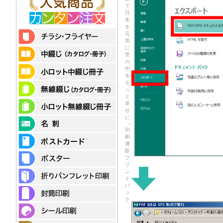
で
日
本
を
元
気
に
世
の
中
を
も
っ
と
幸
せ
に
-
印
刷
通
販
プ
リ
ン
ト
パ
ッ
ク