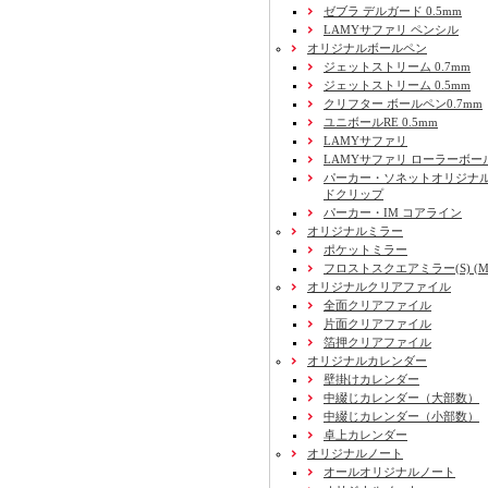
ゼブラ デルガード 0.5mm
LAMYサファリ ペンシル
オリジナルボールペン
ジェットストリーム 0.7mm
ジェットストリーム 0.5mm
クリフター ボールペン0.7mm
ユニボールRE 0.5mm
LAMYサファリ
LAMYサファリ ローラーボー
パーカー・ソネットオリジナル
ドクリップ
パーカー・IM コアライン
オリジナルミラー
ポケットミラー
フロストスクエアミラー(S) (M) 
オリジナルクリアファイル
全面クリアファイル
片面クリアファイル
箔押クリアファイル
オリジナルカレンダー
壁掛けカレンダー
中綴じカレンダー（大部数）
中綴じカレンダー（小部数）
卓上カレンダー
オリジナルノート
オールオリジナルノート