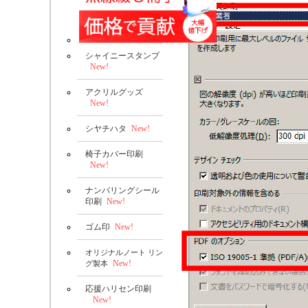
シャイニースタンプ
New!
アクリルグッズ
New!
シヤチハタ
New!
椅子カバー印刷
New!
ナンバリングシール
印刷
New!
ゴム印
New!
オリジナルノート リン
New!
グ製本
応援ハリセン印刷
New!