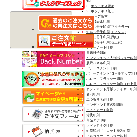
他）
ホッチキス留め
ホッチキス無し
テープ製本
見積書表紙印刷
中綴じ冊子印刷(フルカラー)
中綴じ冊子印刷(モノクロ)
中綴じ冊子印刷(厚紙)
中綴じ冊子印刷(色上質)
フリーノート印刷
書籍冊子印刷
インクジェット大判ポスター印刷
展示パネル印刷
バナースタンド印刷
バナースタンド(ロールアップ)印
小ロットフライヤー印刷
小ロットフライヤー印刷（色上質
オンデマンド厚紙フライヤー印刷
名刺印刷
二つ折り名刺印刷
オンデマンド箔名刺印刷
ポストカード印刷
賞状印刷
商品タグ印刷
ラゲッジタグ印刷
封筒印刷
（小ロット既製封筒）
フルカラーコースター印刷