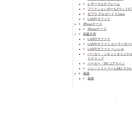
レザーマルチフレーム
フリクションボール3ウッド0.
ゼブラ デルガード 0.5mm
LAMYサファリ
iPhoneケース
iPhoneケース
高級文具
LAMYサファリ
LAMYサファリ ローラーボー
LAMYサファリ ペンシル
パーカー・ソネットオリジナル
ドクリップ
パーカー・IM コアライン
ジェットストリーム4&1 0.5
薬袋
薬袋
運営会社