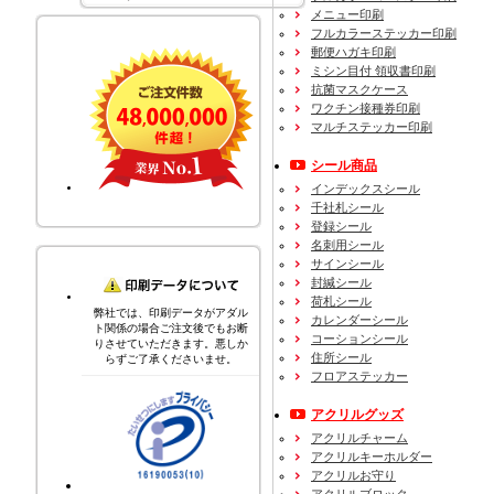
メニュー印刷
フルカラーステッカー印刷
郵便ハガキ印刷
ミシン目付 領収書印刷
抗菌マスクケース
ワクチン接種券印刷
マルチステッカー印刷
シール商品
インデックスシール
千社札シール
登録シール
名刺用シール
サインシール
封緘シール
荷札シール
弊社では、印刷データがアダル
カレンダーシール
ト関係の場合ご注文後でもお断
コーションシール
りさせていただきます。悪しか
住所シール
らずご了承くださいませ。
フロアステッカー
アクリルグッズ
アクリルチャーム
アクリルキーホルダー
アクリルお守り
アクリルブロック