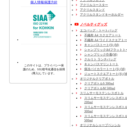
個人情報保護方針
アクリルコースター
アクリルスタンド
アクリルスタンドキーホルダー
ノベルティグッズ
エコバッグ・トートバッグ
不織布 A4 スクエアトート
不織布 A4 ワイドスクエアト
キャンバストート(S) (M)
シャンブリックA4フラットト
シャンブリック巾着(M)
クルリト ランチバッグ
キャンバスマリントート
このサイトは、プライバシー保
保冷バイカラートート(S) (M)
護のため、SSL暗号化通信を採用
(導入)しています。
ジュートスクエアトート(S) (M) 
オリジナルクリアボトル
クリアボトルS 300ml
クリアボトルM 500ml
スリムサーモステンレスボトル
スリムサーモステンレスボトル
200ml
スリムサーモステンレスボト
300ml
スリムサーモステンレスボトル
500ml
オリジナルシャープペンシル