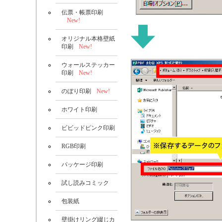
伝票・帳票印刷
New!
オリジナル本格壁紙
印刷
New!
ウォールステッカー
印刷
New!
のぼり印刷
New!
ホワイト印刷
ビビッドピンク印刷
RGB印刷
パッケージ印刷
試し読みコミック
包装紙
壁掛けリング綴じカ