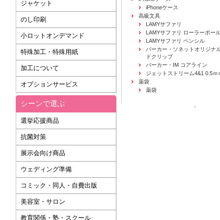
ジャケット
iPhoneケース
高級文具
のし印刷
LAMYサファリ
LAMYサファリ ローラーボー
小ロットオンデマンド
LAMYサファリ ペンシル
パーカー・ソネットオリジナル
特殊加工・特殊用紙
ドクリップ
パーカー・IM コアライン
加工について
ジェットストリーム4&1 0.5ｍ
薬袋
オプションサービス
薬袋
シーンで選ぶ
運営会社
選挙応援商品
抗菌対策
展示会向け商品
ウェディング準備
コミック・同人・自費出版
美容室・サロン
教育関係・塾・スクール