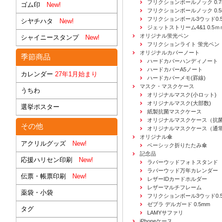
フリクションボールノック 0.7
ゴム印
New!
フリクションボールノック 0.5
フリクションボール3ウッド0.
シヤチハタ
New!
ジェットストリーム4&1 0.5ｍ
オリジナル蛍光ペン
シャイニースタンプ
New!
フリクションライト 蛍光ペン
オリジナルカバーノート
季節商品
ハードカバーハンディノート
ハードカバーA5ノート
カレンダー
27年1月始まり
ハードカバーメモ(罫線)
マスク・マスクケース
うちわ
オリジナルマスク(小ロット)
オリジナルマスク(大部数)
選挙ポスター
紙製抗菌マスクケース
オリジナルマスクケース（抗
その他
オリジナルマスクケース（通
オリジナル傘
アクリルグッズ
New!
ベーシック折りたたみ傘
記念品
応援ハリセン印刷
New!
ラバーウッドフォトスタンド
ラバーウッド万年カレンダー
伝票・帳票印刷
New!
レザーIDカードホルダー
レザーマルチフレーム
薬袋・小袋
フリクションボール3ウッド0.
ゼブラ デルガード 0.5mm
タグ
LAMYサファリ
iPhoneケース