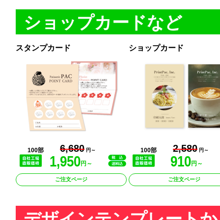
ショップカードなど
スタンプカード
ショップカード
6,680
2,580
100部
100部
円～
円～
1,950
910
円～
円～
ご注文ページ
ご注文ページ
デザインテンプレートか