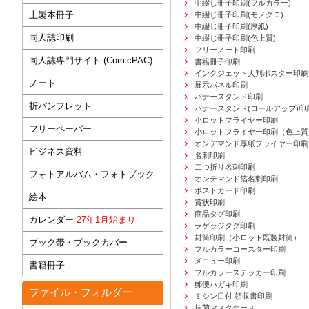
中綴じ冊子印刷(フルカラー)
上製本冊子
中綴じ冊子印刷(モノクロ)
中綴じ冊子印刷(厚紙)
同人誌印刷
中綴じ冊子印刷(色上質)
フリーノート印刷
同人誌専門サイト (ComicPAC)
書籍冊子印刷
インクジェット大判ポスター印刷
ノート
展示パネル印刷
バナースタンド印刷
折パンフレット
バナースタンド(ロールアップ)印
小ロットフライヤー印刷
フリーペーパー
小ロットフライヤー印刷（色上質
オンデマンド厚紙フライヤー印刷
ビジネス資料
名刺印刷
二つ折り名刺印刷
フォトアルバム・フォトブック
オンデマンド箔名刺印刷
ポストカード印刷
絵本
賞状印刷
商品タグ印刷
カレンダー
27年1月始まり
ラゲッジタグ印刷
封筒印刷
（小ロット既製封筒）
ブック帯・ブックカバー
フルカラーコースター印刷
メニュー印刷
書籍冊子
フルカラーステッカー印刷
郵便ハガキ印刷
ファイル・フォルダー
ミシン目付 領収書印刷
抗菌マスクケース