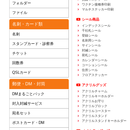
フォルダー
ワクチン接種券印刷
マルチステッカー印刷
ファイル
シール商品
名刺・カード類
インデックスシール
千社札シール
名刺
登録シール
名刺用シール
スタンプカード・診察券
サインシール
封緘シール
チケット
荷札シール
カレンダーシール
回数券
コーションシール
住所シール
QSLカード
フロアステッカー
郵便・DM・封筒
アクリルグッズ
アクリルチャーム
DMまるごとパック
アクリルキーホルダー
アクリルお守り
封入封緘サービス
アクリルブロック
アクリルコースター
宛名セット
アクリルスタンド
アクリルスタンドキーホルダー
ポストカード・DM