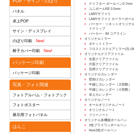
POP・サイン・のぼり
クリフター ボールペン0.7mm
ユニボールRE 0.5mm
パネル
LAMYサファリ
LAMYサファリ ローラーボー
卓上POP
パーカー・ソネットオリジナル
ドクリップ
サイン・ディスプレイ
パーカー・IM コアライン
オリジナルミラー
のぼり印刷
New!
ポケットミラー
フロストスクエアミラー(S) (M) 
椅子カバー印刷
New!
オリジナルクリアファイル
全面クリアファイル
パッケージ印刷
片面クリアファイル
箔押クリアファイル
パッケージ印刷
オリジナルカレンダー
壁掛けカレンダー
写真・フォト関連
中綴じカレンダー（大部数）
中綴じカレンダー（小部数）
フォトアルバム・フォトブック
卓上カレンダー
オリジナルノート
フォトポスター
オールオリジナルノート
オリジナルノート
展示用フォトパネル
フリーノート
オリジナル多機能ボールペン
3色プラスワンボールペン
はんこ
New3色ボールペン