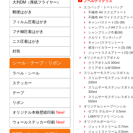
ノベルティグッズ
大判DM（厚紙フライヤー）
エコバッグ・トートバッグ
郵便はがき
不織布 A4 スクエアトート
不織布 A4 ワイドスクエアト
フィルム圧着はがき
キャンバストート(S) (M)
シャンブリックA4フラットト
フチ糊圧着はがき
シャンブリック巾着(M)
クルリト ランチバッグ
ニス圧着はがき
キャンバスマリントート
保冷バイカラートート(S) (M)
封筒
ジュートスクエアトート(S) (M) 
オリジナルクリアボトル
シール・テープ・リボン
クリアボトルS 300ml
クリアボトルM 500ml
ラベル・シール
スリムサーモステンレスボトル
スリムサーモステンレスボトル
200ml
ステッカー
スリムサーモステンレスボト
300ml
テープ
スリムサーモステンレスボトル
500ml
リボン
オリジナルシャープペンシル
ゼブラ デルガード 0.5mm
オリジナル本格壁紙印刷
New!
LAMYサファリ ペンシル
オリジナルボールペン
ウォールステッカー印刷
New!
ジェットストリーム 0.7mm
ジェットストリーム 0.5mm