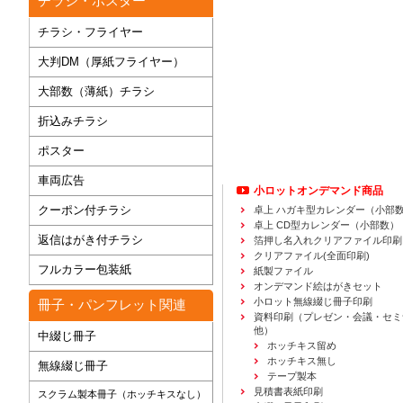
チラシ・ポスター
チラシ・フライヤー
大判DM（厚紙フライヤー）
大部数（薄紙）チラシ
折込みチラシ
ポスター
車両広告
小ロットオンデマンド商品
クーポン付チラシ
卓上 ハガキ型カレンダー（小部
卓上 CD型カレンダー（小部数）
返信はがき付チラシ
箔押し名入れクリアファイル印刷
クリアファイル(全面印刷)
フルカラー包装紙
紙製ファイル
オンデマンド絵はがきセット
小ロット無線綴じ冊子印刷
冊子・パンフレット関連
資料印刷
（プレゼン・会議・セミ
他）
中綴じ冊子
ホッチキス留め
ホッチキス無し
無線綴じ冊子
テープ製本
見積書表紙印刷
スクラム製本冊子（ホッチキスなし）