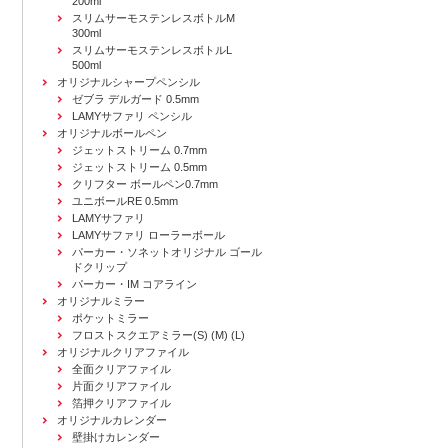
200ml
スリムサーモステンレスボトルM
300ml
スリムサーモステンレスボトルL
500ml
オリジナルシャープペンシル
ゼブラ デルガード 0.5mm
LAMYサファリ ペンシル
オリジナルボールペン
ジェットストリーム 0.7mm
ジェットストリーム 0.5mm
クリフター ボールペン0.7mm
ユニボールRE 0.5mm
LAMYサファリ
LAMYサファリ ローラーボール
パーカー・ソネットオリジナル ゴール
ドクリップ
パーカー・IM コアライン
オリジナルミラー
ポケットミラー
フロストスクエアミラー(S) (M) (L)
オリジナルクリアファイル
全面クリアファイル
片面クリアファイル
箔押クリアファイル
オリジナルカレンダー
壁掛けカレンダー