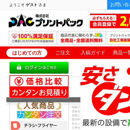
お問い合
ようこそ
ゲスト
さま
ご注文
入稿ガイド
商品一
はじめての方
印刷で
日本を
元気に
世の中
をもっ
と幸せ