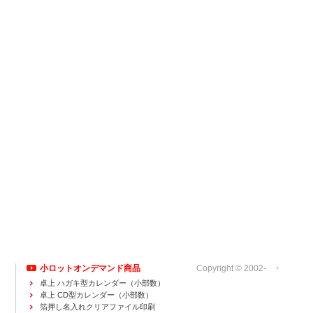
小ロットオンデマンド商品
Copyright © 2002-
運営会社
卓上 ハガキ型カレンダー（小部数）
卓上 CD型カレンダー（小部数）
箔押し名入れクリアファイル印刷