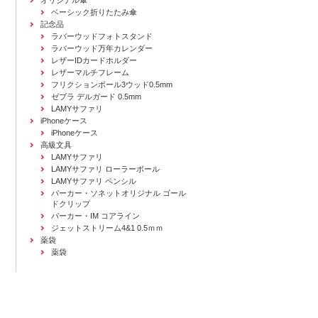
オリジナル傘
ベーシック折りたたみ傘
記念品
ラバーウッドフォトスタンド
ラバーウッド万年カレンダー
レザーIDカードホルダー
レザーマルチフレーム
フリクションボール3ウッド0.5mm
ゼブラ デルガード 0.5mm
LAMYサファリ
iPhoneケース
iPhoneケース
高級文具
LAMYサファリ
LAMYサファリ ローラーボール
LAMYサファリ ペンシル
パーカー・ソネットオリジナル ゴール
ドクリップ
パーカー・IM コアライン
ジェットストリーム4&1 0.5ｍｍ
薬袋
薬袋