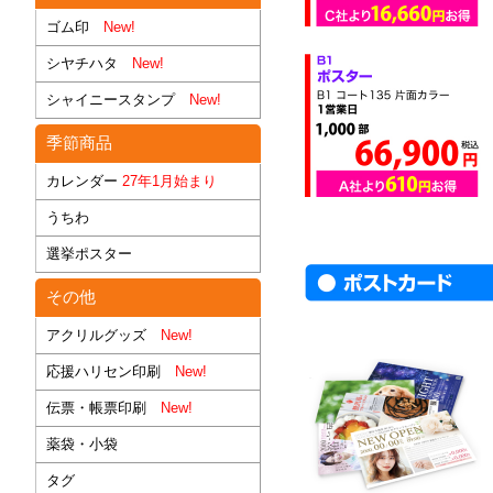
ゴム印
New!
シヤチハタ
New!
シャイニースタンプ
New!
季節商品
カレンダー
27年1月始まり
うちわ
選挙ポスター
その他
アクリルグッズ
New!
応援ハリセン印刷
New!
伝票・帳票印刷
New!
薬袋・小袋
タグ