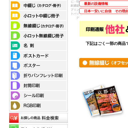
に - 印
最新の設備情報
刷通販
プリン
日本一安いに自信 その理
トパッ
ク
下記はごく一部の商品