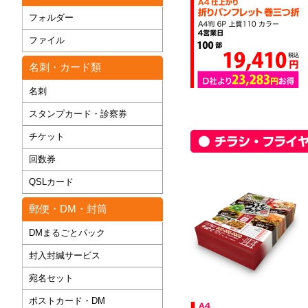
フォルダー
ファイル
名刺・カード類
名刺
スタンプカード・診察券
チケット
回数券
QSLカード
郵便・DM・封筒
DMまるごとパック
封入封緘サービス
宛名セット
ポストカード・DM