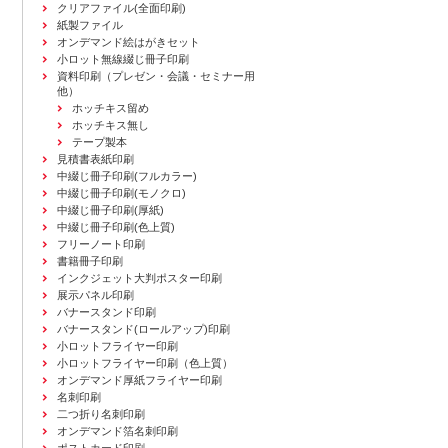
クリアファイル(全面印刷)
紙製ファイル
オンデマンド絵はがきセット
小ロット無線綴じ冊子印刷
資料印刷
（プレゼン・会議・セミナー用
他）
ホッチキス留め
ホッチキス無し
テープ製本
見積書表紙印刷
中綴じ冊子印刷(フルカラー)
中綴じ冊子印刷(モノクロ)
中綴じ冊子印刷(厚紙)
中綴じ冊子印刷(色上質)
フリーノート印刷
書籍冊子印刷
インクジェット大判ポスター印刷
展示パネル印刷
バナースタンド印刷
バナースタンド(ロールアップ)印刷
小ロットフライヤー印刷
小ロットフライヤー印刷（色上質）
オンデマンド厚紙フライヤー印刷
名刺印刷
二つ折り名刺印刷
オンデマンド箔名刺印刷