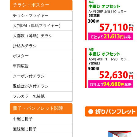
チラシ・ポスター
チラシ・フライヤー
大判DM（厚紙フライヤー）
大部数（薄紙）チラシ
折込みチラシ
ポスター
車両広告
クーポン付チラシ
返信はがき付チラシ
フルカラー包装紙
冊子・パンフレット関連
中綴じ冊子
無線綴じ冊子