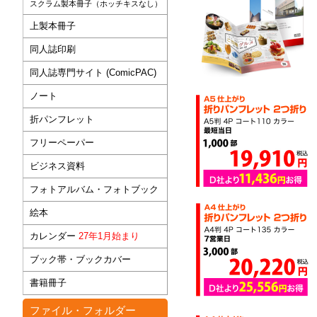
スクラム製本冊子（ホッチキスなし）
上製本冊子
同人誌印刷
同人誌専門サイト (ComicPAC)
ノート
折パンフレット
フリーペーパー
ビジネス資料
フォトアルバム・フォトブック
絵本
カレンダー
27年1月始まり
ブック帯・ブックカバー
書籍冊子
ファイル・フォルダー