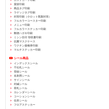
ポストカード印刷
賞状印刷
商品タグ印刷
ラゲッジタグ印刷
封筒印刷
（小ロット既製封筒）
フルカラーコースター印刷
メニュー印刷
フルカラーステッカー印刷
郵便ハガキ印刷
ミシン目付 領収書印刷
抗菌マスクケース
ワクチン接種券印刷
マルチステッカー印刷
シール商品
インデックスシール
千社札シール
登録シール
名刺用シール
サインシール
封緘シール
荷札シール
カレンダーシール
コーションシール
住所シール
フロアステッカー