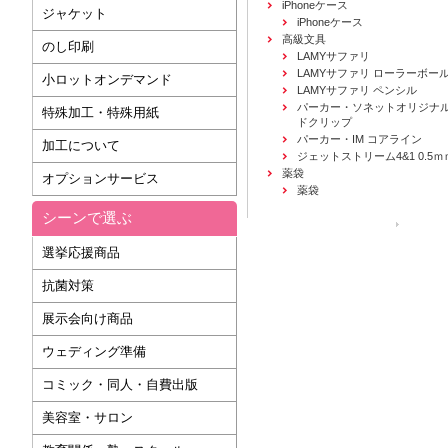
iPhoneケース
ジャケット
iPhoneケース
高級文具
のし印刷
LAMYサファリ
LAMYサファリ ローラーボー
小ロットオンデマンド
LAMYサファリ ペンシル
パーカー・ソネットオリジナル
特殊加工・特殊用紙
ドクリップ
パーカー・IM コアライン
加工について
ジェットストリーム4&1 0.5ｍ
薬袋
オプションサービス
薬袋
シーンで選ぶ
運営会社
選挙応援商品
抗菌対策
展示会向け商品
ウェディング準備
コミック・同人・自費出版
美容室・サロン