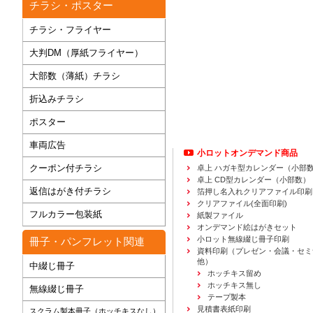
チラシ・ポスター
チラシ・フライヤー
大判DM（厚紙フライヤー）
大部数（薄紙）チラシ
折込みチラシ
ポスター
車両広告
小ロットオンデマンド商品
クーポン付チラシ
卓上 ハガキ型カレンダー（小部
卓上 CD型カレンダー（小部数）
返信はがき付チラシ
箔押し名入れクリアファイル印刷
クリアファイル(全面印刷)
フルカラー包装紙
紙製ファイル
オンデマンド絵はがきセット
小ロット無線綴じ冊子印刷
冊子・パンフレット関連
資料印刷
（プレゼン・会議・セミ
他）
中綴じ冊子
ホッチキス留め
ホッチキス無し
無線綴じ冊子
テープ製本
見積書表紙印刷
スクラム製本冊子（ホッチキスなし）