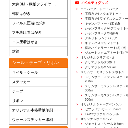
ノベルティグッズ
大判DM（厚紙フライヤー）
エコバッグ・トートバッグ
郵便はがき
不織布 A4 スクエアトート
不織布 A4 ワイドスクエアト
フィルム圧着はがき
キャンバストート(S) (M)
シャンブリックA4フラットト
フチ糊圧着はがき
シャンブリック巾着(M)
クルリト ランチバッグ
ニス圧着はがき
キャンバスマリントート
保冷バイカラートート(S) (M)
封筒
ジュートスクエアトート(S) (M) 
オリジナルクリアボトル
シール・テープ・リボン
クリアボトルS 300ml
クリアボトルM 500ml
ラベル・シール
スリムサーモステンレスボトル
スリムサーモステンレスボトル
200ml
ステッカー
スリムサーモステンレスボト
300ml
テープ
スリムサーモステンレスボトル
500ml
リボン
オリジナルシャープペンシル
ゼブラ デルガード 0.5mm
オリジナル本格壁紙印刷
New!
LAMYサファリ ペンシル
オリジナルボールペン
ウォールステッカー印刷
New!
ジェットストリーム 0.7mm