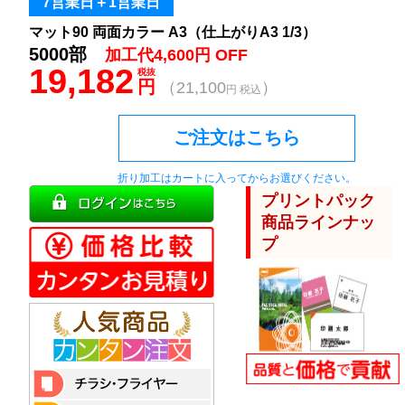
7営業日＋1営業日
マット90 両面カラー A3（仕上がりA3 1/3）
5000部
加工代4,600円 OFF
19,182
税抜
円
（21,100
）
円 税込
ご注文はこちら
折り加工はカートに入ってからお選びください。
プリントパック
商品ラインナッ
プ