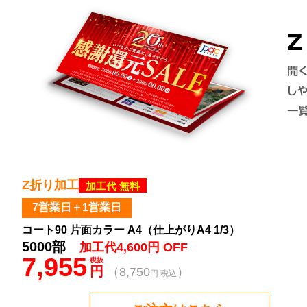
Z折り加工
加工代 無料
7営業日＋1営業日
コート90 片面カラー A4（仕上がりA4 1/3）
5000部
加工代4,600円 OFF
7,955
税抜
円
（8,750
）
円 税込