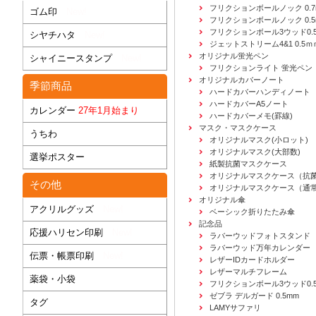
フリクションボールノック 0.7
ゴム印
New!
フリクションボールノック 0.5
フリクションボール3ウッド0.
シヤチハタ
New!
ジェットストリーム4&1 0.5ｍ
オリジナル蛍光ペン
シャイニースタンプ
New!
フリクションライト 蛍光ペン
オリジナルカバーノート
季節商品
ハードカバーハンディノート
ハードカバーA5ノート
カレンダー
27年1月始まり
ハードカバーメモ(罫線)
マスク・マスクケース
うちわ
オリジナルマスク(小ロット)
オリジナルマスク(大部数)
選挙ポスター
紙製抗菌マスクケース
オリジナルマスクケース（抗
その他
オリジナルマスクケース（通
オリジナル傘
アクリルグッズ
New!
ベーシック折りたたみ傘
記念品
応援ハリセン印刷
New!
ラバーウッドフォトスタンド
ラバーウッド万年カレンダー
伝票・帳票印刷
New!
レザーIDカードホルダー
レザーマルチフレーム
薬袋・小袋
フリクションボール3ウッド0.
ゼブラ デルガード 0.5mm
タグ
LAMYサファリ