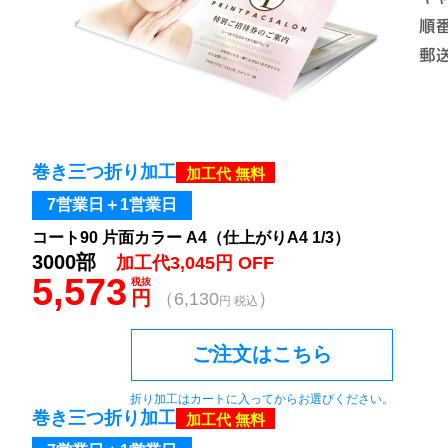
巻き三つ折り加工
加工代 無料
7営業日＋1営業日
コート90 片面カラー A4（仕上がりA4 1/3）
3000部
加工代3,045円 OFF
5,573
税抜
円
（6,130
）
円 税込
ご注文はこちら
折り加工はカートに入ってからお選びください。
巻き三つ折り加工
加工代 無料