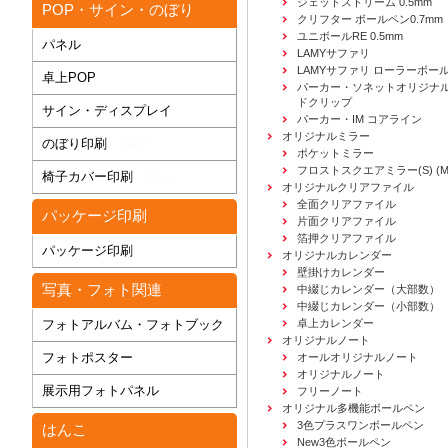
ジェットストリーム 0.5mm
POP・サイン・のぼり
クリフター ボールペン0.7mm
ユニボールRE 0.5mm
パネル
LAMYサファリ
LAMYサファリ ローラーボー
卓上POP
パーカー・ソネットオリジナル
ドクリップ
サイン・ディスプレイ
パーカー・IM コアライン
オリジナルミラー
のぼり印刷
New!
ポケットミラー
フロストスクエアミラー(S) (M) 
椅子カバー印刷
New!
オリジナルクリアファイル
全面クリアファイル
パッケージ印刷
片面クリアファイル
箔押クリアファイル
パッケージ印刷
オリジナルカレンダー
壁掛けカレンダー
写真・フォト関連
中綴じカレンダー（大部数）
中綴じカレンダー（小部数）
フォトアルバム・フォトブック
卓上カレンダー
オリジナルノート
フォトポスター
オールオリジナルノート
オリジナルノート
展示用フォトパネル
フリーノート
オリジナル多機能ボールペン
3色プラスワンボールペン
はんこ
New3色ボールペン