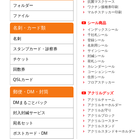
抗菌マスクケース
フォルダー
ワクチン接種券印刷
マルチステッカー印刷
ファイル
シール商品
名刺・カード類
インデックスシール
千社札シール
名刺
登録シール
名刺用シール
スタンプカード・診察券
サインシール
封緘シール
チケット
荷札シール
カレンダーシール
回数券
コーションシール
住所シール
QSLカード
フロアステッカー
郵便・DM・封筒
アクリルグッズ
アクリルチャーム
DMまるごとパック
アクリルキーホルダー
アクリルお守り
封入封緘サービス
アクリルブロック
アクリルコースター
宛名セット
アクリルスタンド
アクリルスタンドキーホルダー
ポストカード・DM