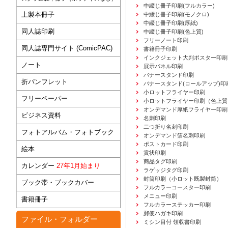
中綴じ冊子印刷(フルカラー)
上製本冊子
中綴じ冊子印刷(モノクロ)
中綴じ冊子印刷(厚紙)
同人誌印刷
中綴じ冊子印刷(色上質)
フリーノート印刷
同人誌専門サイト (ComicPAC)
書籍冊子印刷
インクジェット大判ポスター印刷
ノート
展示パネル印刷
バナースタンド印刷
折パンフレット
バナースタンド(ロールアップ)印
小ロットフライヤー印刷
フリーペーパー
小ロットフライヤー印刷（色上質
オンデマンド厚紙フライヤー印刷
ビジネス資料
名刺印刷
二つ折り名刺印刷
フォトアルバム・フォトブック
オンデマンド箔名刺印刷
ポストカード印刷
絵本
賞状印刷
商品タグ印刷
カレンダー
27年1月始まり
ラゲッジタグ印刷
封筒印刷
（小ロット既製封筒）
ブック帯・ブックカバー
フルカラーコースター印刷
メニュー印刷
書籍冊子
フルカラーステッカー印刷
郵便ハガキ印刷
ファイル・フォルダー
ミシン目付 領収書印刷