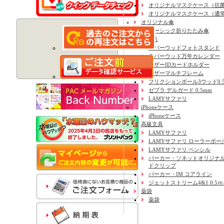
オリジナルマスクケース（抗
オリジナルマスクケース（通
オリジナル傘
ベーシック折りたたみ傘
記念品
ラバーウッドフォトスタンド
ラバーウッド万年カレンダー
レザーIDカードホルダー
レザーマルチフレーム
フリクションボール3ウッド0.
ゼブラ デルガード 0.5mm
LAMYサファリ
iPhoneケース
iPhoneケース
高級文具
LAMYサファリ
LAMYサファリ ローラーボー
LAMYサファリ ペンシル
パーカー・ソネットオリジナル
ドクリップ
パーカー・IM コアライン
ジェットストリーム4&1 0.5
薬袋
薬袋