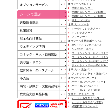
オリジナルカレンダー
オプションサービス
壁掛けカレンダー
中綴じカレンダー（大部数）
シーンで選ぶ
中綴じカレンダー（小部数）
卓上カレンダー
選挙応援商品
オリジナルノート
オールオリジナルノート
抗菌対策
オリジナルノート
フリーノート
展示会向け商品
オリジナル多機能ボールペン
3色プラスワンボールペン
ウェディング準備
New3色ボールペン
フリクションボールノック 0.7
コミック・同人・自費出版
フリクションボールノック 0.5
フリクションボール3ウッド0.
美容室・サロン
ジェットストリーム4&1 0.5
オリジナル蛍光ペン
教育関係・塾・スクール
フリクションライト 蛍光ペン
オリジナルカバーノート
小売店
ハードカバーハンディノート
病院・診療所・支援商品特集
ハードカバーA5ノート
ハードカバーメモ(罫線)
飲食店支援商品特集
マスク・マスクケース
オリジナルマスク(小ロット)
オリジナルマスク(大部数)
紙製抗菌マスクケース