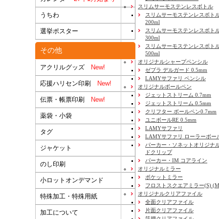
スリムサーモステンレスボトル
うちわ
スリムサーモステンレスボトル
200ml
選挙ポスター
スリムサーモステンレスボト
300ml
スリムサーモステンレスボトル
その他
500ml
オリジナルシャープペンシル
アクリルグッズ
New!
ゼブラ デルガード 0.5mm
LAMYサファリ ペンシル
応援ハリセン印刷
New!
オリジナルボールペン
ジェットストリーム 0.7mm
伝票・帳票印刷
New!
ジェットストリーム 0.5mm
クリフター ボールペン0.7mm
薬袋・小袋
ユニボールRE 0.5mm
LAMYサファリ
タグ
LAMYサファリ ローラーボー
パーカー・ソネットオリジナル
ジャケット
ドクリップ
パーカー・IM コアライン
のし印刷
オリジナルミラー
ポケットミラー
小ロットオンデマンド
フロストスクエアミラー(S) (M) 
オリジナルクリアファイル
特殊加工・特殊用紙
全面クリアファイル
片面クリアファイル
加工について
箔押クリアファイル