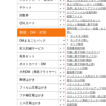
卓上 ハガキ型カレンダー（小部
卓上 CD型カレンダー（小部数）
チケット
箔押し名入れクリアファイル印刷
クリアファイル(全面印刷)
回数券
紙製ファイル
オンデマンド絵はがきセット
QSLカード
小ロット無線綴じ冊子印刷
資料印刷
（プレゼン・会議・セミ
郵便・DM・封筒
他）
ホッチキス留め
ホッチキス無し
DMまるごとパック
テープ製本
封入封緘サービス
見積書表紙印刷
中綴じ冊子印刷(フルカラー)
宛名セット
中綴じ冊子印刷(モノクロ)
中綴じ冊子印刷(厚紙)
ポストカード・DM
中綴じ冊子印刷(色上質)
フリーノート印刷
大判DM（厚紙フライヤー）
書籍冊子印刷
インクジェット大判ポスター印刷
郵便はがき
展示パネル印刷
バナースタンド印刷
フィルム圧着はがき
バナースタンド(ロールアップ)印
小ロットフライヤー印刷
フチ糊圧着はがき
小ロットフライヤー印刷（色上質
オンデマンド厚紙フライヤー印刷
ニス圧着はがき
名刺印刷