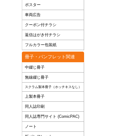
ポスター
車両広告
クーポン付チラシ
返信はがき付チラシ
フルカラー包装紙
冊子・パンフレット関連
中綴じ冊子
無線綴じ冊子
スクラム製本冊子（ホッチキスなし）
上製本冊子
同人誌印刷
同人誌専門サイト (ComicPAC)
ノート