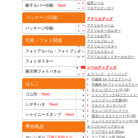
住所シール
椅子カバー印刷
New!
フロアステッカー
パッケージ印刷
アクリルグッズ
アクリルチャーム
パッケージ印刷
アクリルキーホルダー
アクリルお守り
写真・フォト関連
アクリルブロック
アクリルコースター
フォトアルバム・フォトブック
アクリルスタンド
アクリルスタンドキーホルダー
フォトポスター
ノベルティグッズ
展示用フォトパネル
エコバッグ・トートバッグ
不織布 A4 スクエアトート
はんこ
不織布 A4 ワイドスクエアト
キャンバストート(S) (M)
ゴム印
New!
シャンブリックA4フラットト
シャンブリック巾着(M)
シヤチハタ
New!
クルリト ランチバッグ
キャンバスマリントート
シャイニースタンプ
New!
保冷バイカラートート(S) (M)
ジュートスクエアトート(S) (M) 
季節商品
オリジナルクリアボトル
クリアボトルS 300ml
カレンダー
27年1月始まり
クリアボトルM 500ml