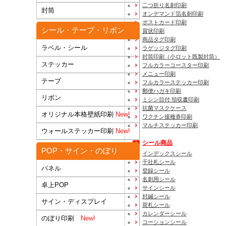
二つ折り名刺印刷
封筒
オンデマンド箔名刺印刷
ポストカード印刷
シール・テープ・リボン
賞状印刷
商品タグ印刷
ラベル・シール
ラゲッジタグ印刷
封筒印刷
（小ロット既製封筒）
ステッカー
フルカラーコースター印刷
メニュー印刷
テープ
フルカラーステッカー印刷
郵便ハガキ印刷
リボン
ミシン目付 領収書印刷
抗菌マスクケース
オリジナル本格壁紙印刷
New!
ワクチン接種券印刷
マルチステッカー印刷
ウォールステッカー印刷
New!
シール商品
POP・サイン・のぼり
インデックスシール
千社札シール
パネル
登録シール
名刺用シール
卓上POP
サインシール
封緘シール
サイン・ディスプレイ
荷札シール
カレンダーシール
のぼり印刷
New!
コーションシール