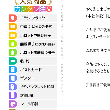
で
日
本
を
元
気
に
世
の
中
を
も
っ
と
幸
せ
に
-
印
刷
通
販
プ
リ
ン
ト
パ
ッ
ク