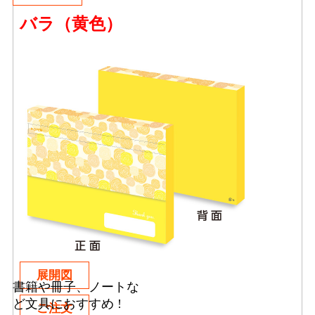
バラ（黄色）
展開図
書籍や冊子、ノートな
ど文具におすすめ !
ご注文