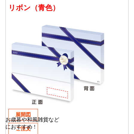
リボン（青色）
展開図
お歳暮や和風雑貨など
におすすめ !
ご注文