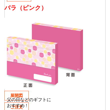
バラ（ピンク）
展開図
父の日などのギフトに
おすすめ !
ご注文