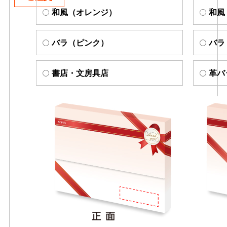
和風（オレンジ）
和風
バラ（ピンク）
バラ
書店・文房具店
革バ