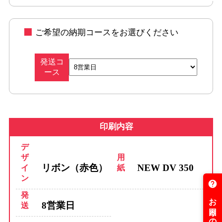
ご希望の納期コースをお選びください
発送コ
ース
印刷内容
デ
ザ
用
リボン（赤色）
NEW DV 350
イ
紙
ン
発
8営業日
送