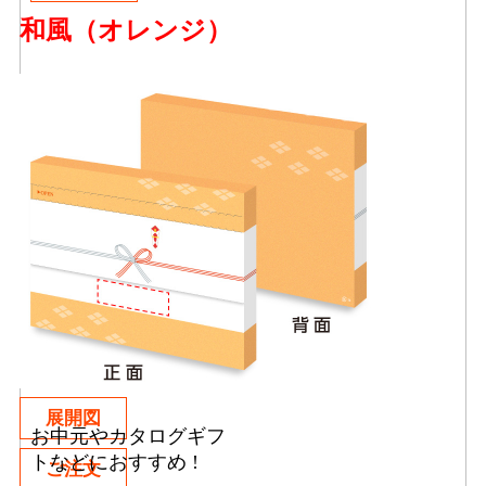
和風（オレンジ）
展開図
お中元やカタログギフ
トなどにおすすめ !
ご注文