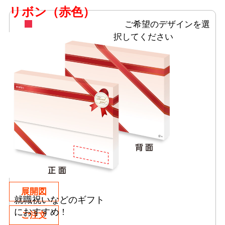
リボン（赤色）
ご希望のデザインを選
択してください
展開図
就職祝いなどのギフト
におすすめ !
ご注文