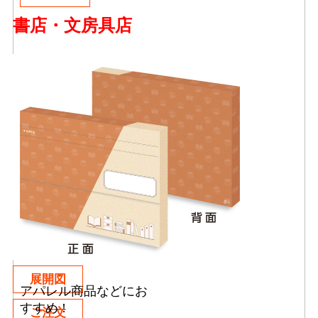
書店・文房具店
展開図
アパレル商品などにお
すすめ !
ご注文