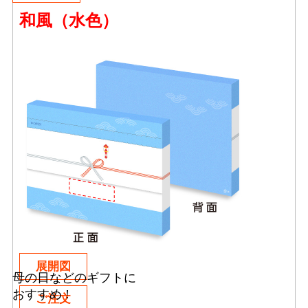
和風（水色）
展開図
母の日などのギフトに
おすすめ !
ご注文