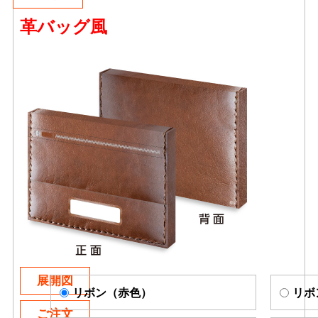
革バッグ風
展開図
リボン（赤色）
リボ
ご注文