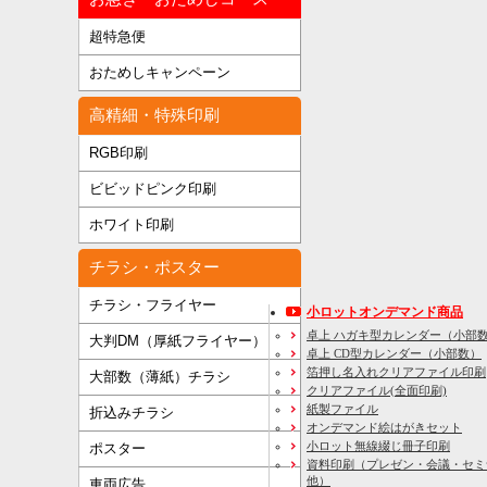
超特急便
おためしキャンペーン
高精細・特殊印刷
RGB印刷
ビビッドピンク印刷
ホワイト印刷
チラシ・ポスター
チラシ・フライヤー
小ロットオンデマンド商品
卓上 ハガキ型カレンダー（小部
大判DM（厚紙フライヤー）
卓上 CD型カレンダー（小部数）
箔押し名入れクリアファイル印刷
大部数（薄紙）チラシ
クリアファイル(全面印刷)
紙製ファイル
折込みチラシ
オンデマンド絵はがきセット
小ロット無線綴じ冊子印刷
ポスター
資料印刷
（プレゼン・会議・セミ
他）
車両広告