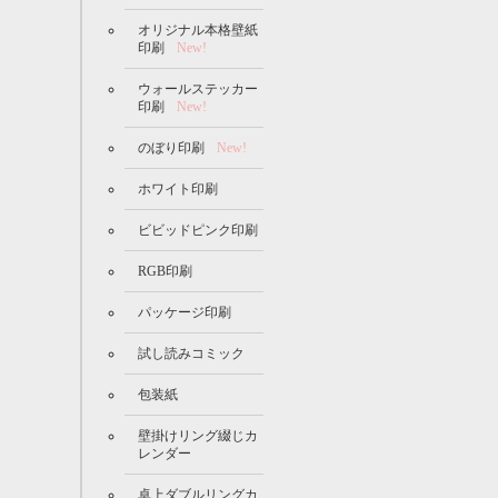
オリジナル本格壁紙
印刷
New!
ウォールステッカー
印刷
New!
のぼり印刷
New!
ホワイト印刷
ビビッドピンク印刷
RGB印刷
パッケージ印刷
試し読みコミック
包装紙
壁掛けリング綴じカ
レンダー
卓上ダブルリングカ