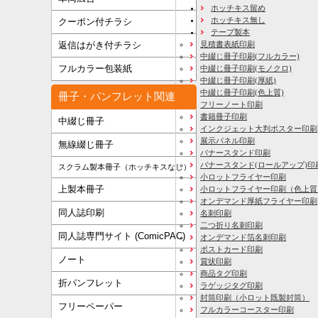
ホッチキス留め
ホッチキス無し
クーポン付チラシ
テープ製本
見積書表紙印刷
返信はがき付チラシ
中綴じ冊子印刷(フルカラー)
フルカラー包装紙
中綴じ冊子印刷(モノクロ)
中綴じ冊子印刷(厚紙)
中綴じ冊子印刷(色上質)
冊子・パンフレット関連
フリーノート印刷
書籍冊子印刷
中綴じ冊子
インクジェット大判ポスター印刷
展示パネル印刷
無線綴じ冊子
バナースタンド印刷
バナースタンド(ロールアップ)印
スクラム製本冊子（ホッチキスなし）
小ロットフライヤー印刷
上製本冊子
小ロットフライヤー印刷（色上質
オンデマンド厚紙フライヤー印刷
同人誌印刷
名刺印刷
二つ折り名刺印刷
同人誌専門サイト (ComicPAC)
オンデマンド箔名刺印刷
ポストカード印刷
ノート
賞状印刷
商品タグ印刷
折パンフレット
ラゲッジタグ印刷
封筒印刷
（小ロット既製封筒）
フリーペーパー
フルカラーコースター印刷