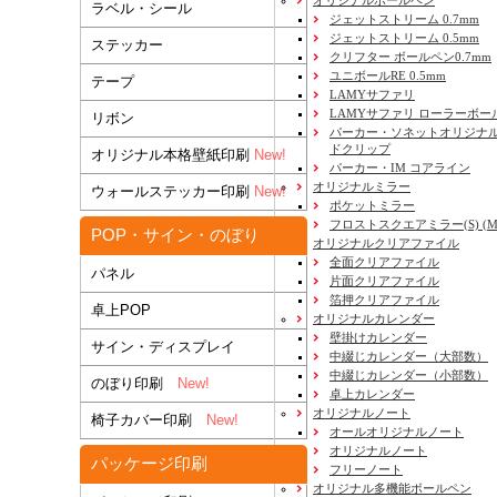
ラベル・シール
ジェットストリーム 0.7mm
ジェットストリーム 0.5mm
ステッカー
クリフター ボールペン0.7mm
ユニボールRE 0.5mm
テープ
LAMYサファリ
LAMYサファリ ローラーボー
リボン
パーカー・ソネットオリジナル
ドクリップ
オリジナル本格壁紙印刷
New!
パーカー・IM コアライン
オリジナルミラー
ウォールステッカー印刷
New!
ポケットミラー
フロストスクエアミラー(S) (M) 
POP・サイン・のぼり
オリジナルクリアファイル
全面クリアファイル
パネル
片面クリアファイル
箔押クリアファイル
卓上POP
オリジナルカレンダー
壁掛けカレンダー
サイン・ディスプレイ
中綴じカレンダー（大部数）
中綴じカレンダー（小部数）
のぼり印刷
New!
卓上カレンダー
オリジナルノート
椅子カバー印刷
New!
オールオリジナルノート
オリジナルノート
パッケージ印刷
フリーノート
オリジナル多機能ボールペン