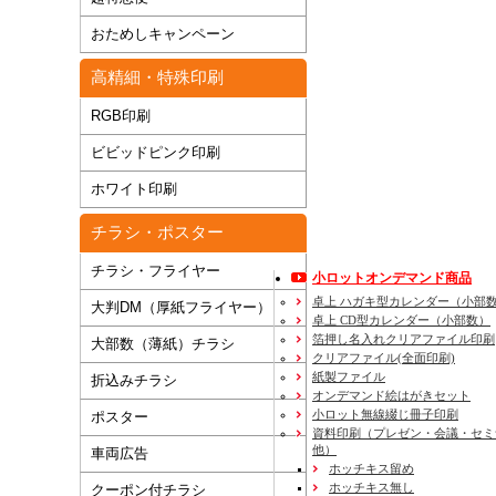
おためしキャンペーン
高精細・特殊印刷
RGB印刷
ビビッドピンク印刷
ホワイト印刷
チラシ・ポスター
チラシ・フライヤー
小ロットオンデマンド商品
卓上 ハガキ型カレンダー（小部
大判DM（厚紙フライヤー）
卓上 CD型カレンダー（小部数）
箔押し名入れクリアファイル印刷
大部数（薄紙）チラシ
クリアファイル(全面印刷)
紙製ファイル
折込みチラシ
オンデマンド絵はがきセット
小ロット無線綴じ冊子印刷
ポスター
資料印刷
（プレゼン・会議・セミ
他）
車両広告
ホッチキス留め
ホッチキス無し
クーポン付チラシ