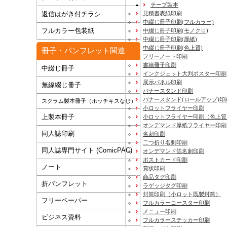
テープ製本
見積書表紙印刷
返信はがき付チラシ
中綴じ冊子印刷(フルカラー)
フルカラー包装紙
中綴じ冊子印刷(モノクロ)
中綴じ冊子印刷(厚紙)
中綴じ冊子印刷(色上質)
冊子・パンフレット関連
フリーノート印刷
書籍冊子印刷
中綴じ冊子
インクジェット大判ポスター印刷
展示パネル印刷
無線綴じ冊子
バナースタンド印刷
バナースタンド(ロールアップ)印
スクラム製本冊子（ホッチキスなし）
小ロットフライヤー印刷
上製本冊子
小ロットフライヤー印刷（色上質
オンデマンド厚紙フライヤー印刷
同人誌印刷
名刺印刷
二つ折り名刺印刷
同人誌専門サイト (ComicPAC)
オンデマンド箔名刺印刷
ポストカード印刷
ノート
賞状印刷
商品タグ印刷
折パンフレット
ラゲッジタグ印刷
封筒印刷
（小ロット既製封筒）
フリーペーパー
フルカラーコースター印刷
メニュー印刷
ビジネス資料
フルカラーステッカー印刷