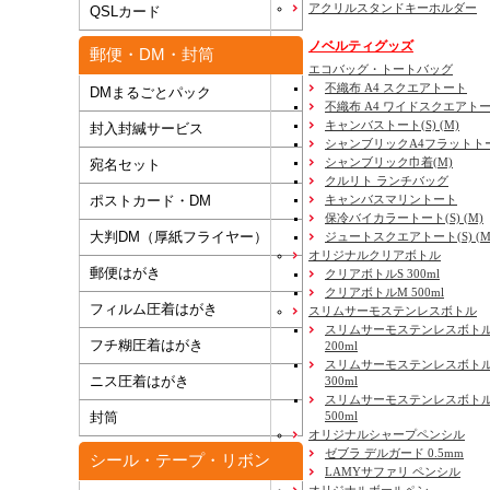
アクリルスタンドキーホルダー
QSLカード
ノベルティグッズ
郵便・DM・封筒
エコバッグ・トートバッグ
不織布 A4 スクエアトート
DMまるごとパック
不織布 A4 ワイドスクエアト
キャンバストート(S) (M)
封入封緘サービス
シャンブリックA4フラットト
シャンブリック巾着(M)
宛名セット
クルリト ランチバッグ
キャンバスマリントート
ポストカード・DM
保冷バイカラートート(S) (M)
大判DM（厚紙フライヤー）
ジュートスクエアトート(S) (M) 
オリジナルクリアボトル
郵便はがき
クリアボトルS 300ml
クリアボトルM 500ml
フィルム圧着はがき
スリムサーモステンレスボトル
スリムサーモステンレスボトル
フチ糊圧着はがき
200ml
スリムサーモステンレスボト
ニス圧着はがき
300ml
スリムサーモステンレスボトル
500ml
封筒
オリジナルシャープペンシル
ゼブラ デルガード 0.5mm
シール・テープ・リボン
LAMYサファリ ペンシル
オリジナルボールペン