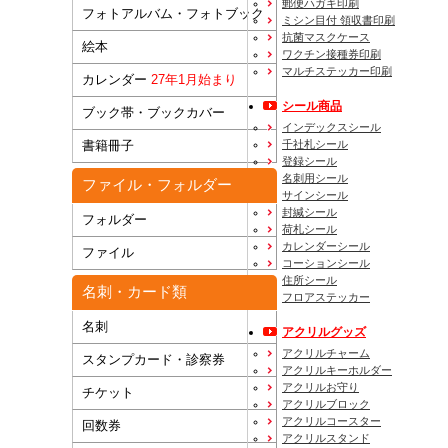
郵便ハガキ印刷
フォトアルバム・フォトブック
ミシン目付 領収書印刷
抗菌マスクケース
絵本
ワクチン接種券印刷
マルチステッカー印刷
カレンダー
27年1月始まり
シール商品
ブック帯・ブックカバー
インデックスシール
千社札シール
書籍冊子
登録シール
名刺用シール
ファイル・フォルダー
サインシール
封緘シール
フォルダー
荷札シール
カレンダーシール
ファイル
コーションシール
住所シール
名刺・カード類
フロアステッカー
名刺
アクリルグッズ
アクリルチャーム
スタンプカード・診察券
アクリルキーホルダー
アクリルお守り
チケット
アクリルブロック
アクリルコースター
回数券
アクリルスタンド