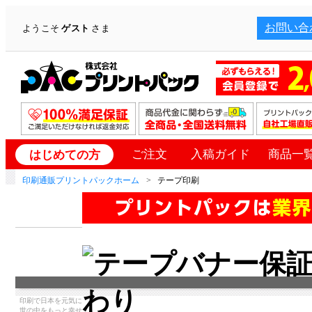
お問い合
ようこそ
ゲスト
さま
ご注文
入稿ガイド
商品一
はじめての方
印刷通販プリントパックホーム
テープ印刷
印刷で日本を元気に
世の中をもっと幸せ