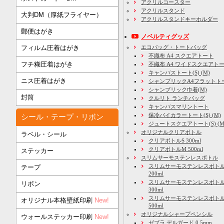
アクリルコースター
アクリルスタンド
大判DM（厚紙フライヤー）
アクリルスタンドキーホルダー
郵便はがき
ノベルティグッズ
フィルム圧着はがき
エコバッグ・トートバッグ
不織布 A4 スクエアトート
フチ糊圧着はがき
不織布 A4 ワイドスクエアト
キャンバストート(S) (M)
ニス圧着はがき
シャンブリックA4フラットト
シャンブリック巾着(M)
封筒
クルリト ランチバッグ
キャンバスマリントート
保冷バイカラートート(S) (M)
シール・テープ・リボン
ジュートスクエアトート(S) (M) 
オリジナルクリアボトル
ラベル・シール
クリアボトルS 300ml
クリアボトルM 500ml
ステッカー
スリムサーモステンレスボトル
スリムサーモステンレスボトル
テープ
200ml
スリムサーモステンレスボト
リボン
300ml
スリムサーモステンレスボトル
オリジナル本格壁紙印刷
New!
500ml
オリジナルシャープペンシル
ウォールステッカー印刷
New!
ゼブラ デルガード 0.5mm