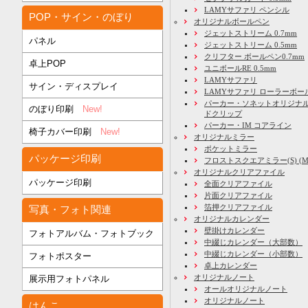
LAMYサファリ ペンシル
POP・サイン・のぼり
オリジナルボールペン
ジェットストリーム 0.7mm
パネル
ジェットストリーム 0.5mm
クリフター ボールペン0.7mm
卓上POP
ユニボールRE 0.5mm
LAMYサファリ
サイン・ディスプレイ
LAMYサファリ ローラーボー
パーカー・ソネットオリジナル
のぼり印刷
New!
ドクリップ
パーカー・IM コアライン
椅子カバー印刷
New!
オリジナルミラー
ポケットミラー
パッケージ印刷
フロストスクエアミラー(S) (M) 
オリジナルクリアファイル
パッケージ印刷
全面クリアファイル
片面クリアファイル
箔押クリアファイル
写真・フォト関連
オリジナルカレンダー
壁掛けカレンダー
フォトアルバム・フォトブック
中綴じカレンダー（大部数）
中綴じカレンダー（小部数）
フォトポスター
卓上カレンダー
オリジナルノート
展示用フォトパネル
オールオリジナルノート
オリジナルノート
はんこ