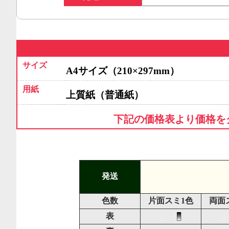
サイズ
A4サイズ（210×297mm）
用紙
上質紙（普通紙）
下記の価格表より価格を
発送
色数
片面スミ1色
両面
表