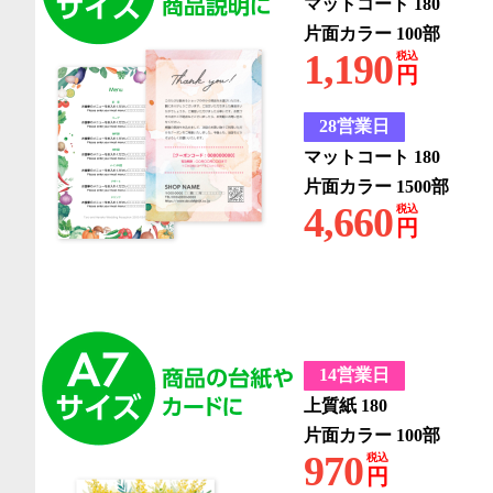
マットコート 180
片面カラー 100部
1,190
税込
円
28営業日
マットコート 180
片面カラー 1500部
4,660
税込
円
14営業日
上質紙 180
片面カラー 100部
970
税込
円