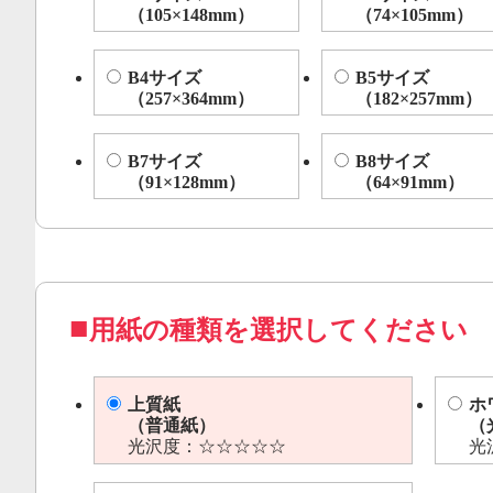
（105×148mm）
（74×105mm）
B4サイズ
B5サイズ
（257×364mm）
（182×257mm）
B7サイズ
B8サイズ
（91×128mm）
（64×91mm）
用紙の種類を選択してください
上質紙
ホ
（普通紙）
（
光沢度：☆☆☆☆☆
光