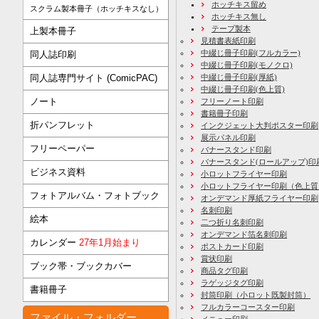
ホッチキス留め
スクラム製本冊子（ホッチキスなし）
ホッチキス無し
テープ製本
上製本冊子
見積書表紙印刷
中綴じ冊子印刷(フルカラー)
同人誌印刷
中綴じ冊子印刷(モノクロ)
同人誌専門サイト (ComicPAC)
中綴じ冊子印刷(厚紙)
中綴じ冊子印刷(色上質)
ノート
フリーノート印刷
書籍冊子印刷
折パンフレット
インクジェット大判ポスター印刷
展示パネル印刷
フリーペーパー
バナースタンド印刷
バナースタンド(ロールアップ)印
ビジネス資料
小ロットフライヤー印刷
小ロットフライヤー印刷（色上質
フォトアルバム・フォトブック
オンデマンド厚紙フライヤー印刷
名刺印刷
絵本
二つ折り名刺印刷
オンデマンド箔名刺印刷
カレンダー
27年1月始まり
ポストカード印刷
賞状印刷
ブック帯・ブックカバー
商品タグ印刷
ラゲッジタグ印刷
書籍冊子
封筒印刷
（小ロット既製封筒）
フルカラーコースター印刷
ファイル・フォルダー
メニュー印刷