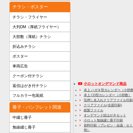
チラシ・ポスター
チラシ・フライヤー
大判DM（厚紙フライヤー）
大部数（薄紙）チラシ
折込みチラシ
ポスター
車両広告
クーポン付チラシ
小ロットオンデマンド商品
返信はがき付チラシ
卓上 ハガキ型カレンダー（小部
フルカラー包装紙
卓上 CD型カレンダー（小部数）
箔押し名入れクリアファイル印刷
クリアファイル(全面印刷)
冊子・パンフレット関連
紙製ファイル
オンデマンド絵はがきセット
中綴じ冊子
小ロット無線綴じ冊子印刷
資料印刷
（プレゼン・会議・セミ
無線綴じ冊子
他）