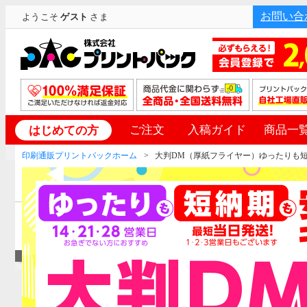
お問い合
ようこそ
ゲスト
さま
ご注文
入稿ガイド
商品一
はじめての方
印刷通販プリントパックホーム
大判DM（厚紙フライヤー）ゆったりも