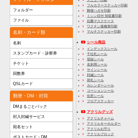
フルカラーステッカー印刷
フォルダー
郵便ハガキ印刷
ミシン目付 領収書印刷
ファイル
抗菌マスクケース
ワクチン接種券印刷
名刺・カード類
マルチステッカー印刷
シール商品
名刺
インデックスシール
スタンプカード・診察券
千社札シール
登録シール
チケット
名刺用シール
サインシール
回数券
封緘シール
荷札シール
QSLカード
カレンダーシール
コーションシール
郵便・DM・封筒
住所シール
フロアステッカー
DMまるごとパック
アクリルグッズ
封入封緘サービス
アクリルチャーム
アクリルキーホルダー
宛名セット
アクリルお守り
アクリルブロック
ポストカード・DM