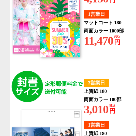
1営業日
マットコート 180
両面カラー 1000部
11,470
税込
円
3営業日
上質紙 180
両面カラー 100部
3,010
税込
円
1営業日
上質紙 180