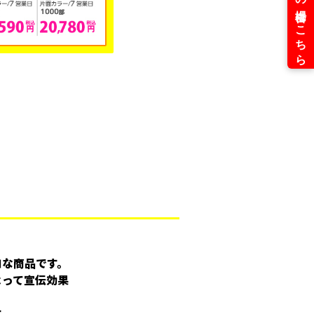
。
コな商品です。
よって宣伝効果
す。