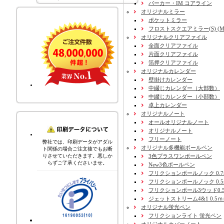
パーカー・IM コアライン
オリジナルミラー
ポケットミラー
フロストスクエアミラー(S) (M) 
オリジナルクリアファイル
全面クリアファイル
片面クリアファイル
箔押クリアファイル
オリジナルカレンダー
壁掛けカレンダー
中綴じカレンダー（大部数）
中綴じカレンダー（小部数）
卓上カレンダー
オリジナルノート
オールオリジナルノート
オリジナルノート
フリーノート
弊社では、印刷データがアダル
オリジナル多機能ボールペン
ト関係の場合ご注文後でもお断
3色プラスワンボールペン
りさせていただきます。悪しか
らずご了承くださいませ。
New3色ボールペン
フリクションボールノック 0.7
フリクションボールノック 0.5
フリクションボール3ウッド0.
ジェットストリーム4&1 0.5
オリジナル蛍光ペン
フリクションライト 蛍光ペン
オリジナルカバーノート