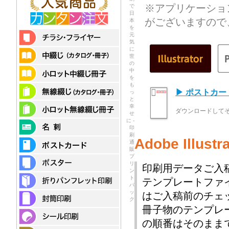
※アプリケーショ
で
日
がございますので
本
を
元
気
に
世
の
中
を
も
▶ ポストカ
っ
と
幸
ダウンロードして
せ
に -
印
刷
Adobe Illu
通
販
プ
リ
印刷用データご入
ン
ト
テンプレートファ
パ
ッ
はご入稿前のチェ
ク
冊子物のテンプレ
の順番はそのまま