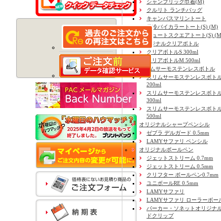
シャンブリック巾着(M)
クルリト ランチバッグ
キャンバスマリントート
保冷バイカラートート(S) (M)
ジュートスクエアトート(S) (M) 
オリジナルクリアボトル
クリアボトルS 300ml
クリアボトルM 500ml
スリムサーモステンレスボトル
スリムサーモステンレスボトル
200ml
スリムサーモステンレスボト
300ml
スリムサーモステンレスボトル
500ml
オリジナルシャープペンシル
ゼブラ デルガード 0.5mm
LAMYサファリ ペンシル
オリジナルボールペン
ジェットストリーム 0.7mm
ジェットストリーム 0.5mm
クリフター ボールペン0.7mm
ユニボールRE 0.5mm
LAMYサファリ
LAMYサファリ ローラーボー
パーカー・ソネットオリジナル
ドクリップ