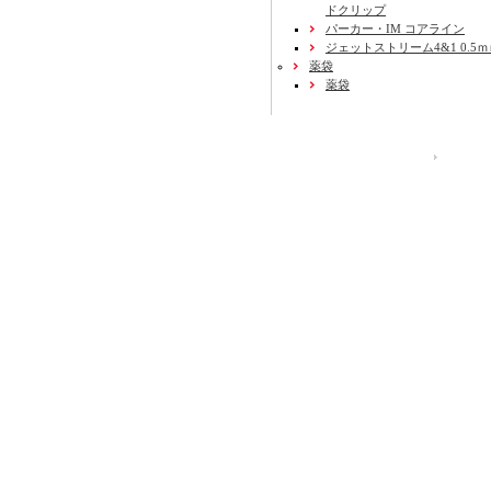
ドクリップ
パーカー・IM コアライン
ジェットストリーム4&1 0.5
薬袋
薬袋
運営会社