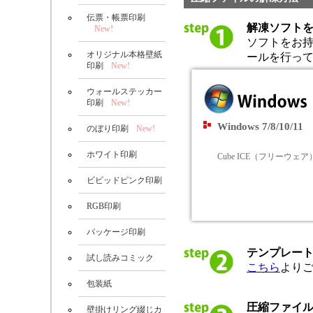
伝票・帳票印刷
解凍ソフト
New!
ソフトをお
オリジナル本格壁紙
ールを行っ
印刷
New!
ウォールステッカー
印刷
New!
Windows 7/8/10/11
のぼり印刷
New!
ホワイト印刷
Cube ICE（フリーウェア
ビビッドピンク印刷
RGB印刷
パッケージ印刷
テンプレー
試し読みコミック
こちら
より
包装紙
圧縮ファイ
壁掛けリング綴じカ