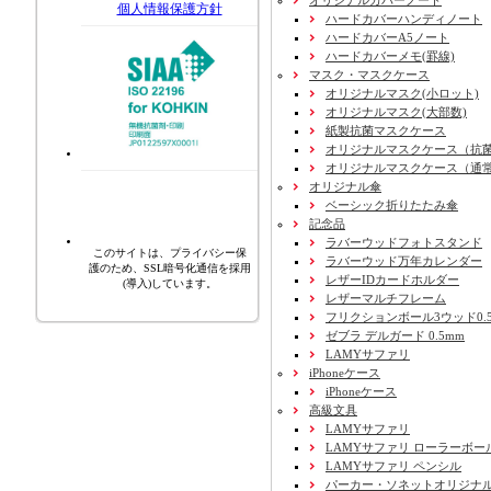
個人情報保護方針
ハードカバーハンディノート
ハードカバーA5ノート
ハードカバーメモ(罫線)
マスク・マスクケース
オリジナルマスク(小ロット)
オリジナルマスク(大部数)
紙製抗菌マスクケース
オリジナルマスクケース（抗
オリジナルマスクケース（通
オリジナル傘
ベーシック折りたたみ傘
記念品
ラバーウッドフォトスタンド
このサイトは、プライバシー保
ラバーウッド万年カレンダー
護のため、SSL暗号化通信を採用
レザーIDカードホルダー
(導入)しています。
レザーマルチフレーム
フリクションボール3ウッド0.
ゼブラ デルガード 0.5mm
LAMYサファリ
iPhoneケース
iPhoneケース
高級文具
LAMYサファリ
LAMYサファリ ローラーボー
LAMYサファリ ペンシル
パーカー・ソネットオリジナル