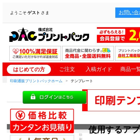
お問い合
ようこそ
ゲスト
さま
ご注文
入稿ガイド
商品一
はじめての方
印刷通販プリントパックホーム
テンプレート
使用するア
印
刷