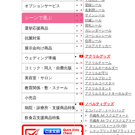
登録シール
オプションサービス
名刺用シール
サインシール
シーンで選ぶ
封緘シール
荷札シール
選挙応援商品
カレンダーシール
コーションシール
抗菌対策
住所シール
フロアステッカー
展示会向け商品
アクリルグッズ
ウェディング準備
アクリルチャーム
コミック・同人・自費出版
アクリルキーホルダー
アクリルお守り
美容室・サロン
アクリルブロック
アクリルコースター
教育関係・塾・スクール
アクリルスタンド
アクリルスタンドキーホルダー
小売店
ノベルティグッズ
病院・診療所・支援商品特集
エコバッグ・トートバッグ
不織布 A4 スクエアトート
飲食店支援商品特集
不織布 A4 ワイドスクエアト
キャンバストート(S) (M)
シャンブリックA4フラットト