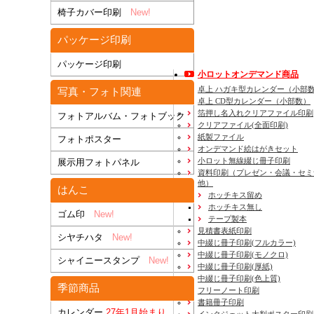
椅子カバー印刷
New!
パッケージ印刷
パッケージ印刷
小ロットオンデマンド商品
卓上 ハガキ型カレンダー（小部
写真・フォト関連
卓上 CD型カレンダー（小部数）
箔押し名入れクリアファイル印刷
フォトアルバム・フォトブック
クリアファイル(全面印刷)
紙製ファイル
フォトポスター
オンデマンド絵はがきセット
小ロット無線綴じ冊子印刷
展示用フォトパネル
資料印刷
（プレゼン・会議・セミ
他）
はんこ
ホッチキス留め
ホッチキス無し
ゴム印
New!
テープ製本
見積書表紙印刷
シヤチハタ
New!
中綴じ冊子印刷(フルカラー)
中綴じ冊子印刷(モノクロ)
シャイニースタンプ
New!
中綴じ冊子印刷(厚紙)
中綴じ冊子印刷(色上質)
季節商品
フリーノート印刷
書籍冊子印刷
カレンダー
27年1月始まり
インクジェット大判ポスター印刷