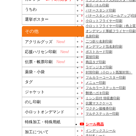
展示パネル印刷
うちわ
バナースタンド印刷
バナースタンド(ロールアップ)印
選挙ポスター
小ロットフライヤー印刷
小ロットフライヤー印刷（色上質
その他
オンデマンド厚紙フライヤー印刷
名刺印刷
二つ折り名刺印刷
アクリルグッズ
New!
オンデマンド箔名刺印刷
応援ハリセン印刷
New!
ポストカード印刷
賞状印刷
伝票・帳票印刷
New!
商品タグ印刷
ラゲッジタグ印刷
薬袋・小袋
封筒印刷
（小ロット既製封筒）
フルカラーコースター印刷
タグ
メニュー印刷
フルカラーステッカー印刷
ジャケット
郵便ハガキ印刷
ミシン目付 領収書印刷
のし印刷
抗菌マスクケース
ワクチン接種券印刷
小ロットオンデマンド
マルチステッカー印刷
特殊加工・特殊用紙
シール商品
インデックスシール
加工について
千社札シール