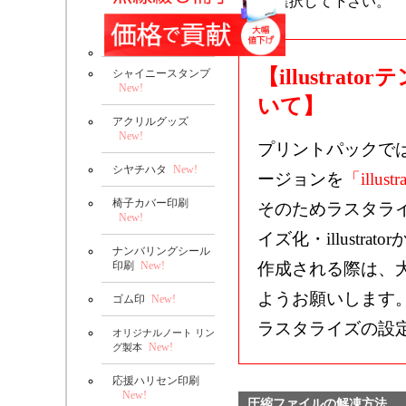
選択して下さい。
【illustr
シャイニースタンプ
New!
いて】
アクリルグッズ
New!
プリントパックで
シヤチハタ
New!
ージョンを
「illustr
椅子カバー印刷
そのためラスタラ
New!
イズ化・illustrat
ナンバリングシール
印刷
New!
作成される際は、
ようお願いします
ゴム印
New!
ラスタライズの設
オリジナルノート リン
New!
グ製本
応援ハリセン印刷
New!
圧縮ファイルの解凍方法