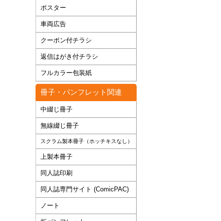
ポスター
車両広告
クーポン付チラシ
返信はがき付チラシ
フルカラー包装紙
冊子・パンフレット関連
中綴じ冊子
無線綴じ冊子
スクラム製本冊子（ホッチキスなし）
上製本冊子
同人誌印刷
同人誌専門サイト (ComicPAC)
ノート